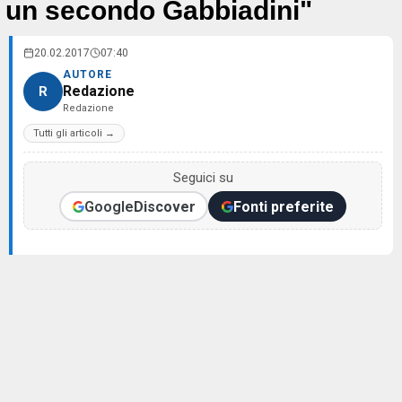
un secondo Gabbiadini"
20.02.2017
07:40
AUTORE
Redazione
R
Redazione
Tutti gli articoli →
Seguici su
Google
Discover
Fonti preferite