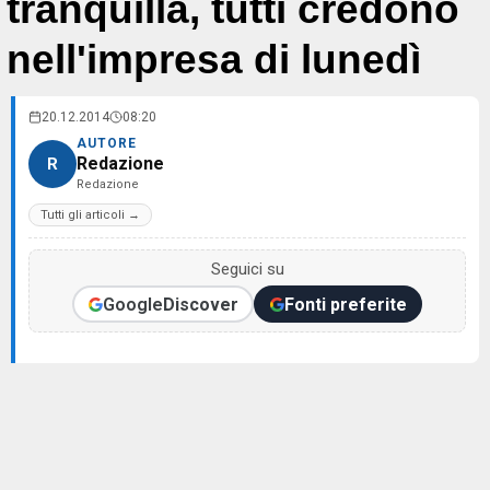
tranquilla, tutti credono
nell'impresa di lunedì
20.12.2014
08:20
AUTORE
Redazione
R
Redazione
Tutti gli articoli →
Seguici su
Google
Discover
Fonti preferite