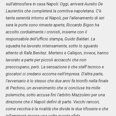
sull'atmosfera in casa Napoli:
Oggi, arriverà Aurelio De
Laurentiis che completerà la comitiva napoletana. C’è
tanta serenità intorno al Napoli, per l’allenamento di ieri
sera le porte sono rimaste aperte, Riccardo Bigon ha
accolto cordialmente i cronisti, insieme con il
responsabile dell’ufficio stampa, Guido Baldari. La
squadra ha lavorato intensamente, sotto lo sguardo
attento di Rafa Benitez. Mertens e Callejon, invece, hanno
lavorato a parte per piccoli acciacchi che non
preoccupano, però. La sensazione è che staff tecnico e
giocatori ci credano eccome nell’impresa. D’altra parte,
l’avversario è lo stesso che due anni fa trionfò nella finale
di Pechino, un avvenimento che si concluse tra mille
polemiche, sotto accusa finì l’arbitro Mazzoleni per una
direzione che il Napoli definì di parte. Vecchi rancori,
come vecchia è la rivalità che divide le due tifoserie e che
infiammerà ancora una volta questa sfida.