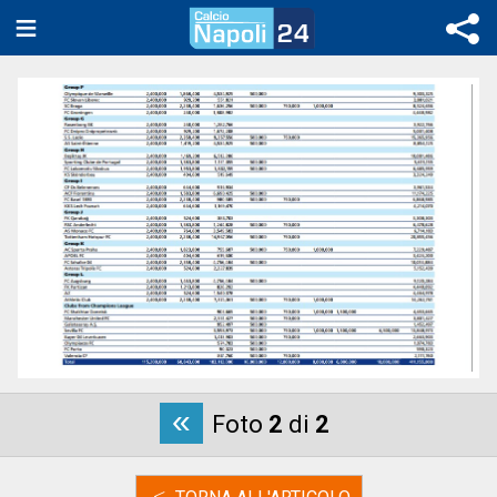
«
Foto
2
di
2
<