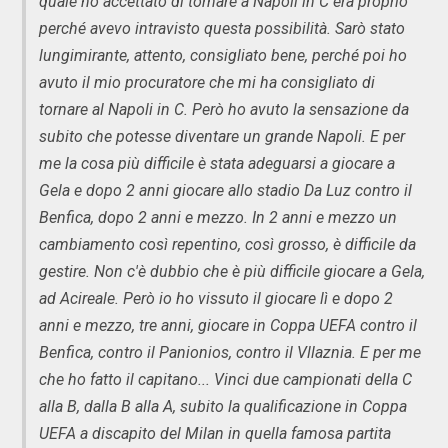
quale ho accettato di tornare a Napoli in C era proprio
perché avevo intravisto questa possibilità. Sarò stato
lungimirante, attento, consigliato bene, perché poi ho
avuto il mio procuratore che mi ha consigliato di
tornare al Napoli in C. Però ho avuto la sensazione da
subito che potesse diventare un grande Napoli. E per
me la cosa più difficile è stata adeguarsi a giocare a
Gela e dopo 2 anni giocare allo stadio Da Luz contro il
Benfica, dopo 2 anni e mezzo. In 2 anni e mezzo un
cambiamento così repentino, così grosso, è difficile da
gestire. Non c'è dubbio che è più difficile giocare a Gela,
ad Acireale. Però io ho vissuto il giocare lì e dopo 2
anni e mezzo, tre anni, giocare in Coppa UEFA contro il
Benfica, contro il Panionios, contro il Vllaznia. E per me
che ho fatto il capitano... Vinci due campionati della C
alla B, dalla B alla A, subito la qualificazione in Coppa
UEFA a discapito del Milan in quella famosa partita