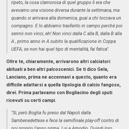
ripeto, la cosa clamorosa di quel gruppo lì era che
avevamo una visione diversa durante la settimana, ma
quando si arrivava alla domenica, guai a chi toccava un
compagno. E lo abbiamo trasferito in campo perché poi
sennò non vinci, eh! Non vinci dalla C alla B, dalla B alla
A , primo anno in A subito la qualificazione in Coppa
UEFA, se non hai quel tipo di mentalità, fai fatica".
Oltre te, chiaramente, arrivarono altri calciatori
abituati a ben altri palcoscenici. Se ti dico Gela,
Lanciano, prima ne accennavi a questo, quanto era
difficile adattarsi a quella tipologia di calcio fangoso,
direi. Prima parlavamo con Bogliacino degli sputi
ricevuti su certi campi.
"Sì, però Boglia fu preso dal Napoli dalla
Sambenedettese e fece la semifinale play-off contro di
noi proprio l'anno prima. Lui e Amodio. Quindi loro