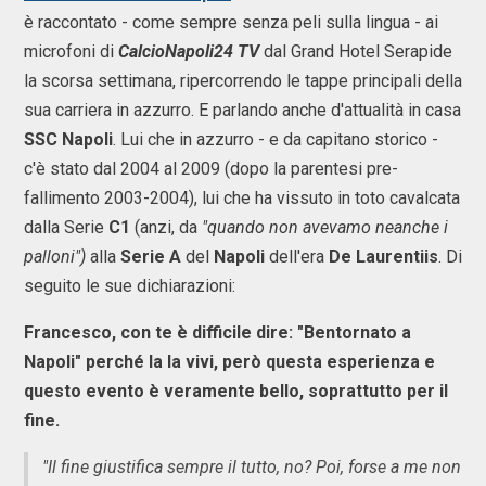
è raccontato - come sempre senza peli sulla lingua - ai
microfoni di
CalcioNapoli24 TV
dal Grand Hotel Serapide
la scorsa settimana, ripercorrendo le tappe principali della
sua carriera in azzurro. E parlando anche d'attualità in casa
SSC Napoli
. Lui che in azzurro - e da capitano storico -
c'è stato dal 2004 al 2009 (dopo la parentesi pre-
fallimento 2003-2004), lui che ha vissuto in toto cavalcata
dalla Serie
C1
(anzi, da
"quando non avevamo neanche i
palloni")
alla
Serie A
del
Napoli
dell'era
De Laurentiis
. Di
seguito le sue dichiarazioni:
Francesco, con te è difficile dire: "Bentornato a
Napoli" perché la la vivi, però questa esperienza e
questo evento è veramente bello, soprattutto per il
fine.
"Il fine giustifica sempre il tutto, no? Poi, forse a me non