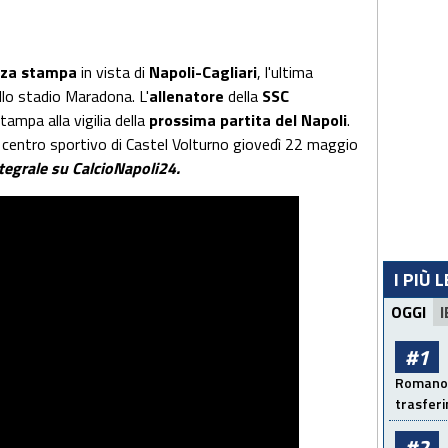
nza stampa
in vista di
Napoli-Cagliari
, l'ultima
llo stadio Maradona. L'
allenatore
della
SSC
tampa alla vigilia della
prossima partita del Napoli
.
l centro sportivo di Castel Volturno giovedì 22 maggio
ntegrale su CalcioNapoli24.
I PIÙ 
OGGI
I
#1
Romano: 
trasfer
#2