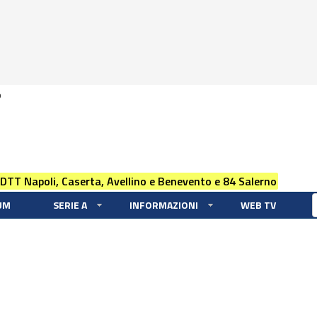
0
 DTT Napoli, Caserta, Avellino e Benevento e 84 Salerno
UM
SERIE A
INFORMAZIONI
WEB TV