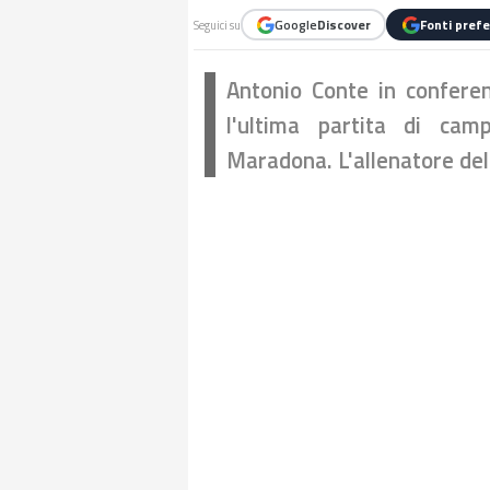
Google
Discover
Fonti prefe
Seguici su
Antonio Conte in conferen
l'ultima partita di cam
Maradona. L'allenatore dell