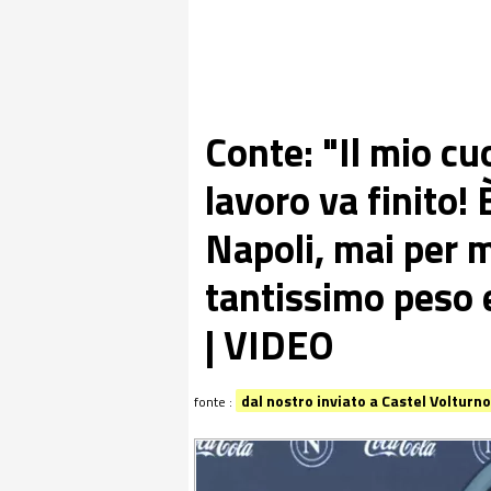
Conte: "Il mio cu
lavoro va finito! 
Napoli, mai per 
tantissimo peso e
| VIDEO
dal nostro inviato a Castel Volturn
fonte :