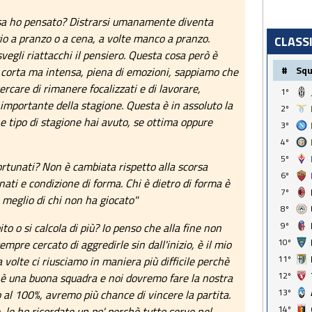
sa ho pensato? Distrarsi umanamente diventa
gio a pranzo o a cena, a volte manco a pranzo.
CLASS
svegli riattacchi il pensiero. Questa cosa però è
#
Sq
a corta ma intensa, piena di emozioni, sappiamo che
rcare di rimanere focalizzati e di lavorare,
1º
 importante della stagione. Questa è in assoluto la
2º
he tipo di stagione hai avuto, se ottima oppure
3º
4º
5º
fortunati? Non è cambiata rispetto alla scorsa
6º
nati e condizione di forma. Chi è dietro di forma è
7º
 meglio di chi non ha giocato"
8º
9º
to o si calcola di più? Io penso che alla fine non
10º
mpre cercato di aggredirle sin dall'inizio, è il mio
11º
a volte ci riusciamo in maniera più difficile perchè
12º
ari è una buona squadra e noi dovremo fare la nostra
13º
o al 100%, avremo più chance di vincere la partita.
14º
, le ho ricordate un po' perchè tutto serve nel