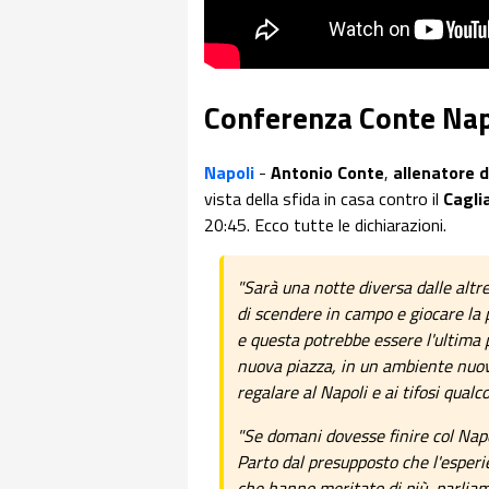
Conferenza Conte Napo
Napoli
-
Antonio Conte
,
allenatore d
vista della sfida in casa contro il
Caglia
20:45. Ecco tutte le dichiarazioni.
"Sarà una notte diversa dalle alt
di scendere in campo e giocare la 
e questa potrebbe essere l'ultima
nuova piazza, in un ambiente nuov
regalare al Napoli e ai tifosi qualco
"Se domani dovesse finire col Napol
Parto dal presupposto che l'esperi
che hanno meritato di più, parliamo