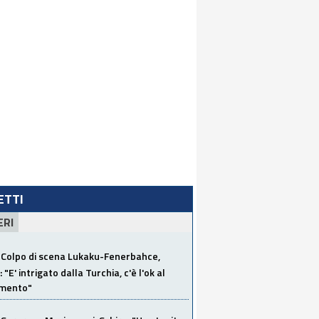
LETTI
ERI
Colpo di scena Lukaku-Fenerbahce,
"E' intrigato dalla Turchia, c'è l'ok al
imento"