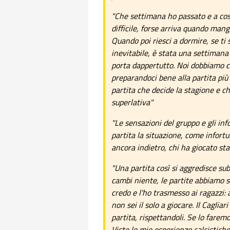
"Che settimana ho passato e a co
difficile, forse arriva quando man
Quando poi riesci a dormire, se ti 
inevitabile, è stata una settiman
porta dappertutto. Noi dobbiamo ce
preparandoci bene alla partita più
partita che decide la stagione e c
superlativa"
"Le sensazioni del gruppo e gli in
partita la situazione, come infortu
ancora indietro, chi ha giocato sta
"Una partita così si aggredisce subi
cambi niente, le partite abbiamo se
credo e l'ho trasmesso ai ragazzi: 
non sei il solo a giocare. Il Cagli
partita, rispettandoli. Se lo farem
Viste le mie esperienze calcistiche