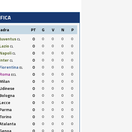
IFICA
uadra
PT
G
V
N
P
Juventus
0
0
0
0
0
CL
Lazio
0
0
0
0
0
CL
Napoli
0
0
0
0
0
CL
Inter
0
0
0
0
0
CL
Fiorentina
0
0
0
0
0
EL
Roma
0
0
0
0
0
ECL
Milan
0
0
0
0
0
Udinese
0
0
0
0
0
Bologna
0
0
0
0
0
Lecce
0
0
0
0
0
Parma
0
0
0
0
0
Torino
0
0
0
0
0
Atalanta
0
0
0
0
0
Genoa
0
0
0
0
0