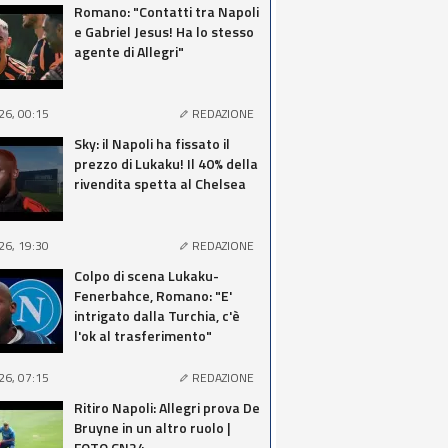
Romano: "Contatti tra Napoli
e Gabriel Jesus! Ha lo stesso
agente di Allegri"
26, 00:15
REDAZIONE
Sky: il Napoli ha fissato il
prezzo di Lukaku! Il 40% della
rivendita spetta al Chelsea
26, 19:30
REDAZIONE
Colpo di scena Lukaku-
Fenerbahce, Romano: "E'
intrigato dalla Turchia, c'è
l'ok al trasferimento"
26, 07:15
REDAZIONE
Ritiro Napoli: Allegri prova De
Bruyne in un altro ruolo |
FOTO CN24