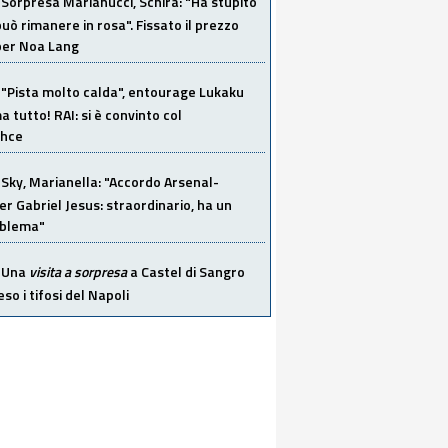
Sorpresa Marianucci, Schira: "Ha stupito
 può rimanere in rosa". Fissato il prezzo
 per Noa Lang
"Pista molto calda", entourage Lukaku
 tutto! RAI: si è convinto col
ahce
Sky, Marianella: "Accordo Arsenal-
er Gabriel Jesus: straordinario, ha un
oblema"
Una
visita a sorpresa
a Castel di Sangro
so i tifosi del Napoli