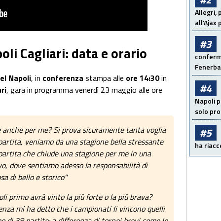
Allegri,
all'Ajax
#3
li Cagliari: data e orario
conferma
Fenerb
el Napoli
, in
conferenza
stampa alle
ore 14:30
in
#4
ri
, gara in programma venerdì 23 maggio alle ore
Napoli p
solo pr
re anche per me? Si prova sicuramente tanta voglia
#5
partita, veniamo da una stagione bella stressante
ha riacce
 partita che chiude una stagione per me in una
o, dove sentiamo adesso la responsabilità di
sa di bello e storico"
i primo avrà vinto la più forte o la più brava?
enza mi ha detto che i campionati li vincono quelli
 di 38 partite: a differenza di tornei brevi come le