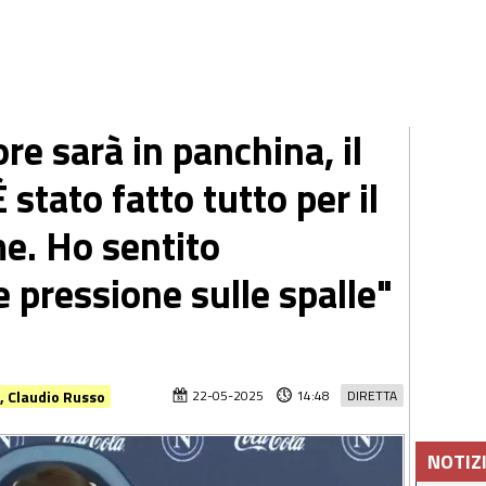
ore sarà in panchina, il
È stato fatto tutto per il
me. Ho sentito
 pressione sulle spalle"
o, Claudio Russo
22-05-2025
14:48
DIRETTA
NOTIZ