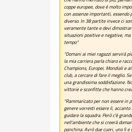
coppe europee, dove è molto impor
con assenze importanti, essendo p
diverso. In 38 partite invece ci so
veramente tante e devi dimostrare r
situazioni positive e negative, ma 
tempo"
"Domani ai miei ragazzi servirà più
la mia carriera parla chiaro e racc
Champions, Europei, Mondiali e altr
club, a cercare di fare il meglio. S
una grandissima soddisfazione. Non
vittorie e sconfitte che hanno cre
"Rammaricato per non essere in p
genere vorresti essere lì, accanto ai
guidare la squadra. Però c'è grande 
nell'ambiente che si creerà domani
panchina. Avrò due cuori, uno lì e 