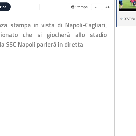
🖶 Stampa
A−
A+
rite
07/08/
za stampa in vista di Napoli-Cagliari,
pionato che si giocherà allo stadio
a SSC Napoli parlerà in diretta