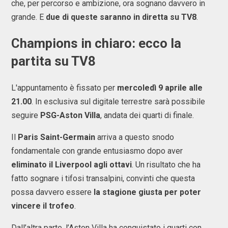
che, per percorso e ambizione, ora sognano davvero in
grande. E
due di queste saranno in diretta su TV8
.
Champions in chiaro: ecco la
partita su TV8
L'appuntamento è fissato per
mercoledì 9 aprile alle
21.00
. In esclusiva sul digitale terrestre sarà possibile
seguire
PSG-Aston Villa
, andata dei quarti di finale.
Il
Paris Saint-Germain
arriva a questo snodo
fondamentale con grande entusiasmo dopo aver
eliminato il Liverpool agli ottavi
. Un risultato che ha
fatto sognare i tifosi transalpini, convinti che questa
possa davvero essere
la stagione giusta per poter
vincere il trofeo
.
Dall’altra parte, l’Aston Villa ha conquistato i quarti con