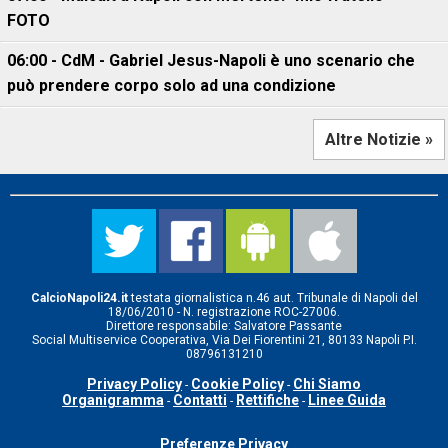
FOTO
06:00 - CdM - Gabriel Jesus-Napoli è uno scenario che
può prendere corpo solo ad una condizione
Altre Notizie »
CalcioNapoli24.it
testata giornalistica n.46 aut. Tribunale di Napoli del
18/06/2010 - N. registrazione ROC-27006.
Direttore responsabile: Salvatore Passante
Social Multiservice Cooperativa, Via Dei Fiorentini 21, 80133 Napoli P.I.
08796131210
Privacy Policy
Cookie Policy
Chi Siamo
-
-
Organigramma
Contatti
Rettifiche
Linee Guida
-
-
-
Preferenze Privacy