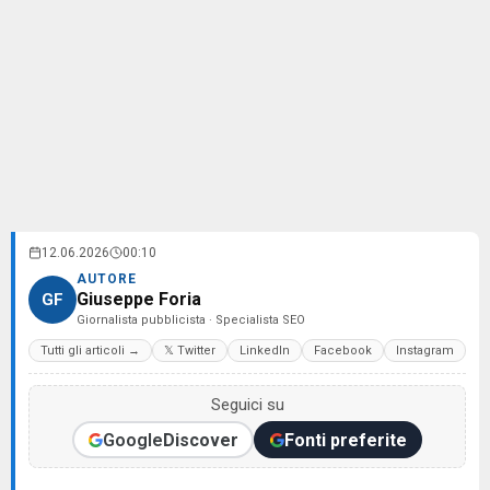
12.06.2026
00:10
AUTORE
Giuseppe Foria
GF
Giornalista pubblicista · Specialista SEO
Tutti gli articoli →
𝕏 Twitter
LinkedIn
Facebook
Instagram
Seguici su
Google
Discover
Fonti preferite