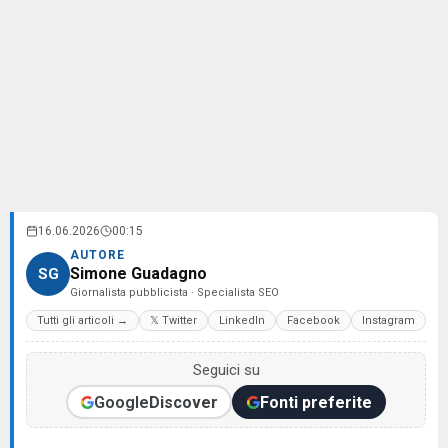
16.06.2026
00:15
AUTORE
Simone Guadagno
SG
Giornalista pubblicista · Specialista SEO
Tutti gli articoli →
𝕏 Twitter
LinkedIn
Facebook
Instagram
Seguici su
Google
Discover
Fonti preferite