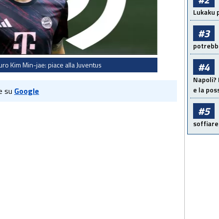
Lukaku p
#3
potrebbe
#4
uro Kim Min-jae: piace alla Juventus
Napoli? 
e la pos
e su
Google
#5
soffiare