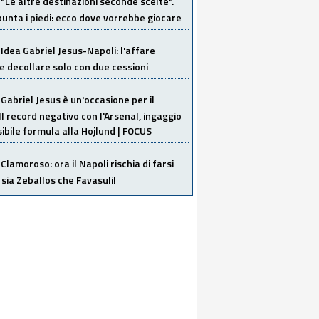
"Le altre destinazioni seconde scelte".
unta i piedi: ecco dove vorrebbe giocare
Idea Gabriel Jesus-Napoli: l'affare
 decollare solo con due cessioni
Gabriel Jesus è un'occasione per il
Il record negativo con l'Arsenal, ingaggio
sibile formula alla Hojlund | FOCUS
Clamoroso: ora il Napoli rischia di farsi
 sia Zeballos che Favasuli!