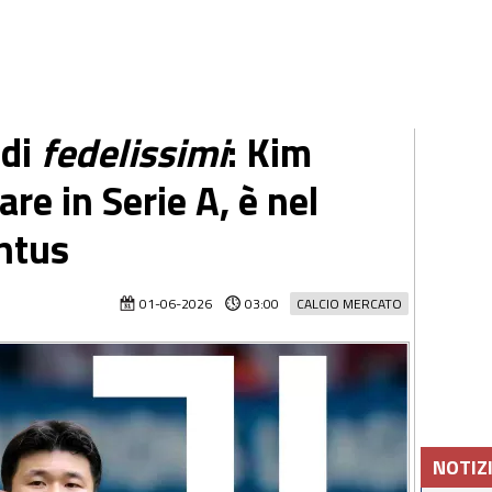
 di
fedelissimi
: Kim
re in Serie A, è nel
entus
01-06-2026
03:00
CALCIO MERCATO
NOTIZ