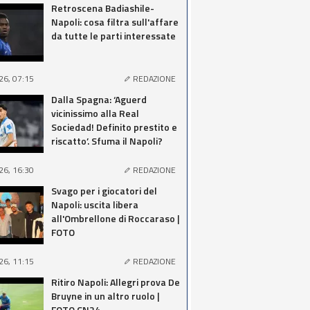
Retroscena Badiashile-
Napoli: cosa filtra sull'affare
da tutte le parti interessate
26, 07:15
REDAZIONE
Dalla Spagna: ‘Aguerd
vicinissimo alla Real
Sociedad! Definito prestito e
riscatto’. Sfuma il Napoli?
26, 16:30
REDAZIONE
Svago per i giocatori del
Napoli: uscita libera
all'Ombrellone di Roccaraso |
FOTO
26, 11:15
REDAZIONE
Ritiro Napoli: Allegri prova De
Bruyne in un altro ruolo |
FOTO CN24