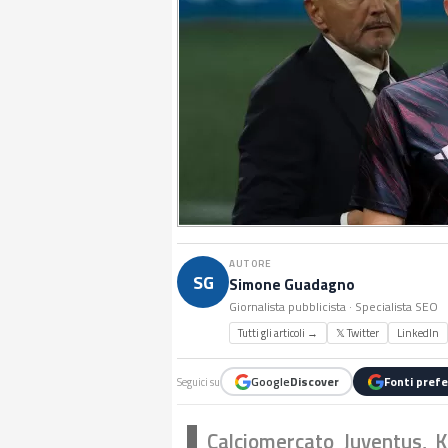
AUTORE
SG
Simone Guadagno
Giornalista pubblicista · Specialista SEO
Tutti gli articoli →
𝕏 Twitter
LinkedIn
Google
Discover
Fonti prefe
Seguici su
Calciomercato Juventus, K