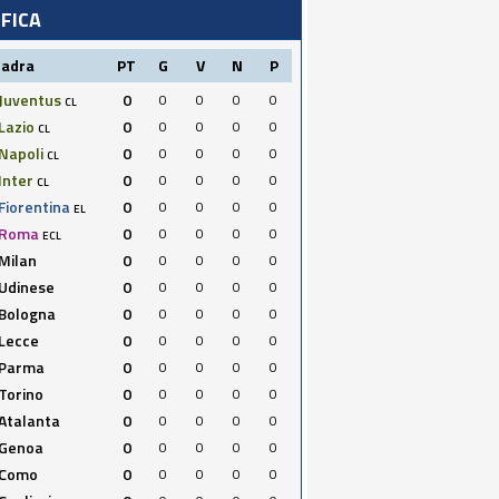
IFICA
uadra
PT
G
V
N
P
Juventus
0
0
0
0
0
CL
Lazio
0
0
0
0
0
CL
Napoli
0
0
0
0
0
CL
Inter
0
0
0
0
0
CL
Fiorentina
0
0
0
0
0
EL
Roma
0
0
0
0
0
ECL
Milan
0
0
0
0
0
Udinese
0
0
0
0
0
Bologna
0
0
0
0
0
Lecce
0
0
0
0
0
Parma
0
0
0
0
0
Torino
0
0
0
0
0
Atalanta
0
0
0
0
0
Genoa
0
0
0
0
0
Como
0
0
0
0
0