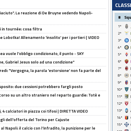
CLASS
piaciuto". La reazione di De Bruyne vedendo Napoli-
#
Sq
1º
 in tournée: cosa filtra
2º
 Lobotka! Allenamento 'insolito' per i portieri | VIDEO
3º
4º
sea vuole l'obbligo condizionato, il punto - SKY
5º
6º
e, Gabriel Jesus solo ad una condizione"
7º
redi: "Vergogna, la parola 'estorsione' non fa parte del
8º
9º
sposito: due cessioni potrebbero fargli posto
10º
 corso su un altro straniero nel reparto guardie: Totè e
11º
12º
13º
, 4 calciatori in piazza coi tifosi | DIRETTA VIDEO
14º
gli dell'offerta del Torino per Cajuste
15º
 Napoli: il calcio con l'infradito, la punizione per le