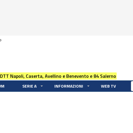
0
 DTT Napoli, Caserta, Avellino e Benevento e 84 Salerno
UM
SERIE A
INFORMAZIONI
WEB TV