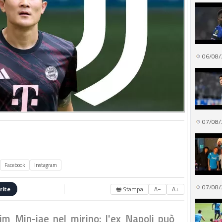
06/08/
07/08/
Facebook
Instagram
07/08/
🖶 Stampa
A−
A+
rite
im Min-jae nel mirino: l'ex Napoli può