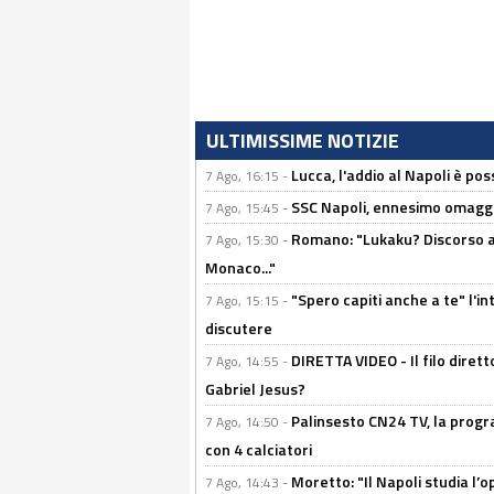
ULTIMISSIME NOTIZIE
Lucca, l'addio al Napoli è poss
7 Ago, 16:15 -
SSC Napoli, ennesimo omaggi
7 Ago, 15:45 -
Romano: "Lukaku? Discorso ap
7 Ago, 15:30 -
Monaco..."
"Spero capiti anche a te" l'i
7 Ago, 15:15 -
discutere
DIRETTA VIDEO - Il filo dirett
7 Ago, 14:55 -
Gabriel Jesus?
Palinsesto CN24 TV, la progr
7 Ago, 14:50 -
con 4 calciatori
Moretto: "Il Napoli studia l’o
7 Ago, 14:43 -