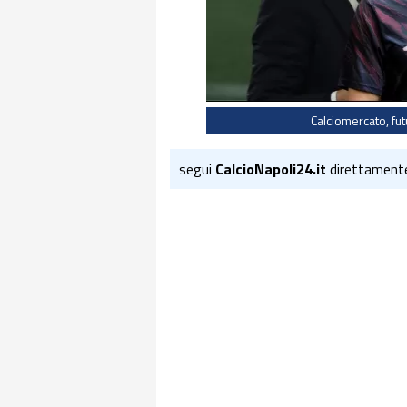
Calciomercato, fut
segui
CalcioNapoli24.it
direttament