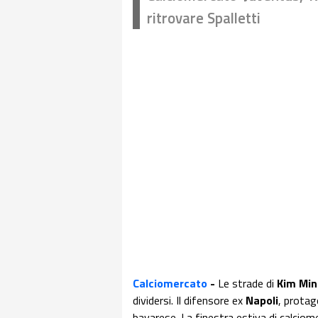
ritrovare Spalletti
Calciomercato
-
Le strade di
Kim Min
dividersi. Il difensore ex
Napoli
, protag
bavarese. La finestra estiva di calciom