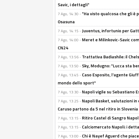
Savic, i dettagli"
"Ha visto qualcosa che gli è 
7 Ago, 14:30 -
Osasuna
Juventus, infortunio per Gatti
7 Ago, 14:15 -
Meret e Milinkovic-Savic come
7 Ago, 14:00 -
CN24
Trattativa Badiashile: il Chel
7 Ago, 13:56 -
Sky, Modugno: "Lucca sta ben
7 Ago, 13:50 -
Caso Esposito, l'agente Giuff
7 Ago, 13:45 -
mondo dello sport"
Napoli vigile su Sebastiano E
7 Ago, 13:30 -
Napoli Basket, valutazioni in
7 Ago, 13:25 -
Caruso partono da 5 nel ritiro in Slovenia
Ritiro Castel di Sangro Napoli
7 Ago, 13:15 -
Calciomercato Napoli: i detta
7 Ago, 13:15 -
Chi è Nayef Aguerd che piace al
7 Ago, 13:00 -