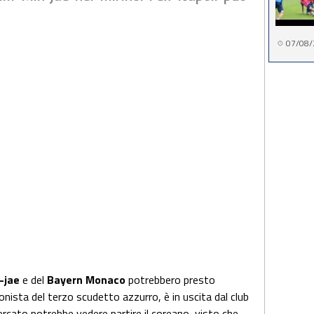
07/08/
-jae
e del
Bayern Monaco
potrebbero presto
onista del terzo scudetto azzurro, è in uscita dal club
ercato potrebbe vedere partire il coreano, visto che