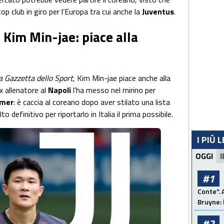
op club in giro per l’Europa tra cui anche la
Juventus
.
 Kim Min-jae: piace alla
a Gazzetta dello Sport
, Kim Min-jae piace anche alla
ex allenatore al
Napoli
l'ha messo nel mirino per
emer
: è caccia al coreano dopo aver stilato una lista
 definitivo per riportarlo in Italia il prima possibile.
I PIÙ 
OGGI
I
#1
Conte". 
Bruyne: 
#2