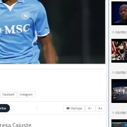
06/08/
06/08/
Facebook
Instagram
🖶 Stampa
A−
A+
rite
05/08/
resa Cajuste