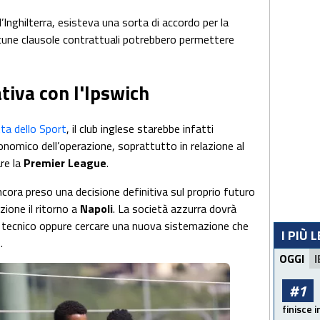
l’Inghilterra, esisteva una sorta di accordo per la
cune clausole contrattuali potrebbero permettere
tiva con l'Ipswich
ta dello Sport
, il club inglese starebbe infatti
nomico dell’operazione, soprattutto in relazione al
re la
Premier
League
.
cora preso una decisione definitiva sul proprio futuro
ione il ritorno a
Napoli
. La società azzurra dovrà
to tecnico oppure cercare una nuova sistemazione che
I PIÙ 
.
OGGI
I
#1
finisce i