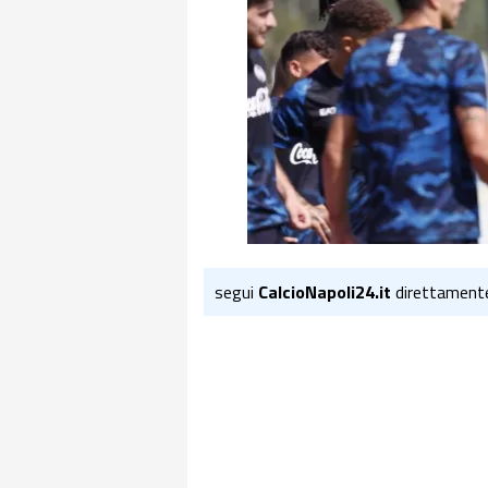
segui
CalcioNapoli24.it
direttament