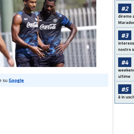
#2
diremo a
Maradon
#3
interess
nostro s
#4
weekend!
ultime
e su
Google
#5
è in usci