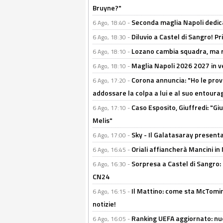
Bruyne?"
Seconda maglia Napoli dedica
6 Ago, 18:40 -
Diluvio a Castel di Sangro! P
6 Ago, 18:30 -
Lozano cambia squadra, ma re
6 Ago, 18:10 -
Maglia Napoli 2026 2027 in ve
6 Ago, 18:10 -
Corona annuncia: "Ho le prove
6 Ago, 17:20 -
addossare la colpa a lui e al suo entoura
Caso Esposito, Giuffredi: "Giu
6 Ago, 17:10 -
Melis"
Sky - Il Galatasaray presenta
6 Ago, 17:00 -
Oriali affiancherà Mancini in 
6 Ago, 16:45 -
Sorpresa a Castel di Sangro:
6 Ago, 16:30 -
CN24
Il Mattino: come sta McTomi
6 Ago, 16:15 -
notizie!
Ranking UEFA aggiornato: nuov
6 Ago, 16:05 -