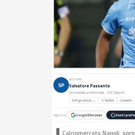
AUTORE
SP
Salvatore Passante
Giornalista pubblicista · SSC Napoli
Tutti gli articoli →
𝕏 Twitter
LinkedIn
Google
Discover
Fonti prefe
Seguici su
Calciomercato Napoli, sorp