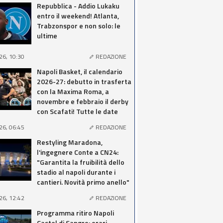
Repubblica - Addio Lukaku
entro il weekend! Atlanta,
Trabzonspor e non solo: le
ultime
26, 10:30
REDAZIONE
Napoli Basket, il calendario
2026-27: debutto in trasferta
con la Maxima Roma, a
novembre e febbraio il derby
con Scafati! Tutte le date
26, 06:45
REDAZIONE
Restyling Maradona,
l'ingegnere Conte a CN24:
"Garantita la fruibilità dello
stadio al napoli durante i
cantieri. Novità primo anello"
26, 12:42
REDAZIONE
Programma ritiro Napoli
Castel di Sangro: orari