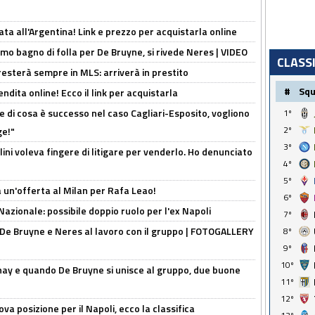
ta all'Argentina! Link e prezzo per acquistarla online
rimo bagno di folla per De Bruyne, si rivede Neres | VIDEO
CLASS
sterà sempre in MLS: arriverà in prestito
#
Sq
ndita online! Ecco il link per acquistarla
 di cosa è successo nel caso Cagliari-Esposito, vogliono
1º
2º
ge!"
3º
lini voleva fingere di litigare per venderlo. Ho denunciato
4º
5º
 un'offerta al Milan per Rafa Leao!
6º
Nazionale: possibile doppio ruolo per l'ex Napoli
7º
 De Bruyne e Neres al lavoro con il gruppo | FOTOGALLERY
8º
9º
10º
nay e quando De Bruyne si unisce al gruppo, due buone
11º
12º
a posizione per il Napoli, ecco la classifica