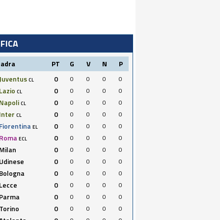
IFICA
uadra
PT
G
V
N
P
Juventus
0
0
0
0
0
CL
Lazio
0
0
0
0
0
CL
Napoli
0
0
0
0
0
CL
Inter
0
0
0
0
0
CL
Fiorentina
0
0
0
0
0
EL
Roma
0
0
0
0
0
ECL
Milan
0
0
0
0
0
Udinese
0
0
0
0
0
Bologna
0
0
0
0
0
Lecce
0
0
0
0
0
Parma
0
0
0
0
0
Torino
0
0
0
0
0