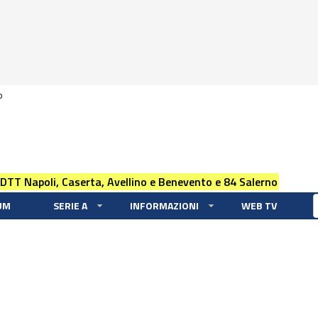
0
 DTT Napoli, Caserta, Avellino e Benevento e 84 Salerno
UM
SERIE A
INFORMAZIONI
WEB TV