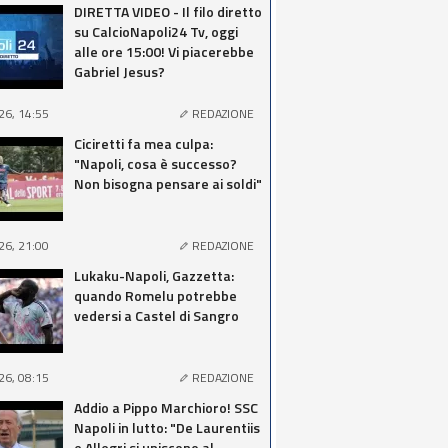
DIRETTA VIDEO - Il filo diretto
su CalcioNapoli24 Tv, oggi
alle ore 15:00! Vi piacerebbe
Gabriel Jesus?
26, 14:55
REDAZIONE
Ciciretti fa mea culpa:
"Napoli, cosa è successo?
Non bisogna pensare ai soldi"
26, 21:00
REDAZIONE
Lukaku-Napoli, Gazzetta:
quando Romelu potrebbe
vedersi a Castel di Sangro
26, 08:15
REDAZIONE
Addio a Pippo Marchioro! SSC
Napoli in lutto: "De Laurentiis
e Allegri si uniscono al