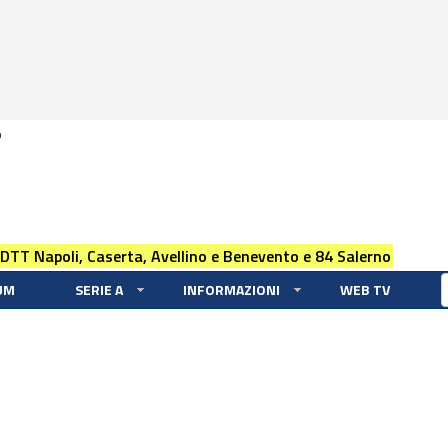
0
 DTT Napoli, Caserta, Avellino e Benevento e 84 Salerno
UM
SERIE A
INFORMAZIONI
WEB TV