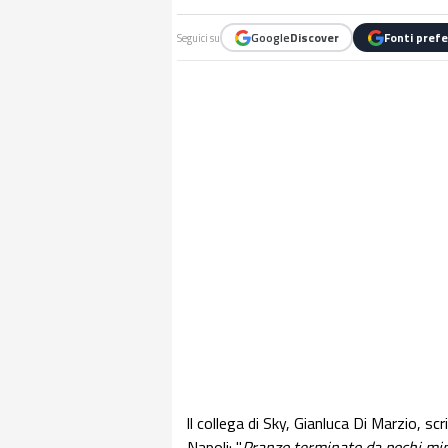
Google
Discover
Fonti prefe
Seguici su
ll collega di Sky, Gianluca Di Marzio, sc
Napoli: "
Pranzo terminato da pochi minu