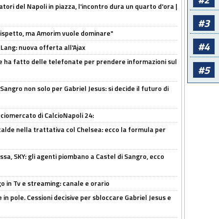
atori del Napoli in piazza, l'incontro dura un quarto d'ora |
#3
o rispetto, ma Amorim vuole dominare"
#4
 Lang: nuova offerta all'Ajax
e ha fatto delle telefonate per prendere informazioni sul
#5
 Sangro non solo per Gabriel Jesus: si decide il futuro di
ciomercato di CalcioNapoli 24:
calde nella trattativa col Chelsea: ecco la formula per
ssa, SKY: gli agenti piombano a Castel di Sangro, ecco
o in Tv e streaming: canale e orario
e in pole. Cessioni decisive per sbloccare Gabriel Jesus e