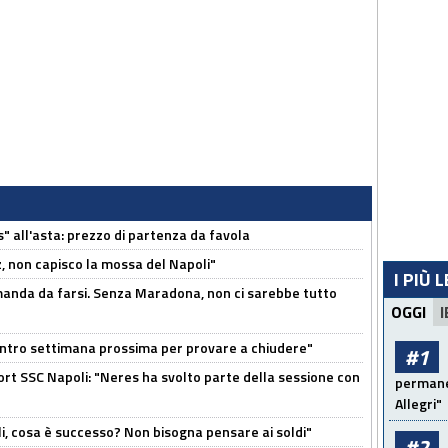
s" all'asta: prezzo di partenza da favola
, non capisco la mossa del Napoli"
I PIÙ 
omanda da farsi. Senza Maradona, non ci sarebbe tutto
OGGI
I
contro settimana prossima per provare a chiudere"
#1
port SSC Napoli: "Neres ha svolto parte della sessione con
permanen
Allegri"
li, cosa è successo? Non bisogna pensare ai soldi"
#2