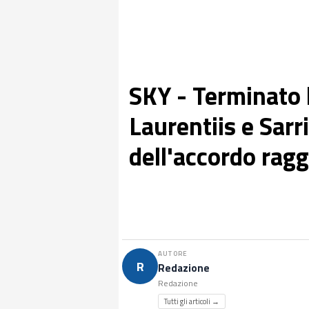
SKY - Terminato l
Laurentiis e Sarri
dell'accordo rag
AUTORE
R
Redazione
Redazione
Tutti gli articoli →