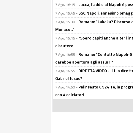
Lucca, l'addio al Napoli è poss
7 Ago, 16:15 -
SSC Napoli, ennesimo omaggi
7 Ago, 15:45 -
Romano: "Lukaku? Discorso ap
7 Ago, 15:30 -
Monaco..."
"Spero capiti anche a te" l'i
7 Ago, 15:15 -
discutere
Romano: "Contatto Napoli-Gabr
7 Ago, 14:55 -
darebbe apertura agli azzurri"
DIRETTA VIDEO - Il filo dirett
7 Ago, 14:55 -
Gabriel Jesus?
Palinsesto CN24 TV, la progr
7 Ago, 14:50 -
con 4 calciatori