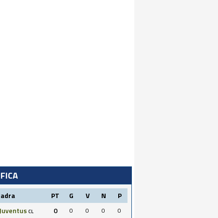
IFICA
uadra
PT
G
V
N
P
Juventus
0
0
0
0
0
CL