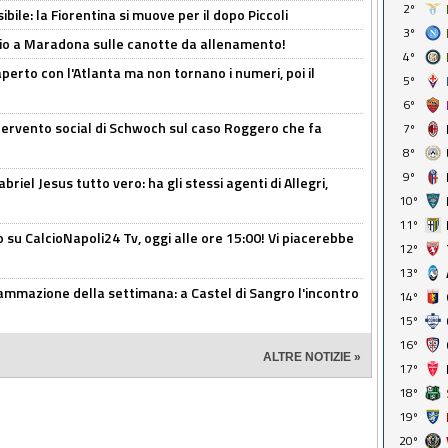
2º
ibile: la Fiorentina si muove per il dopo Piccoli
3º
o a Maradona sulle canotte da allenamento!
4º
erto con l'Atlanta ma non tornano i numeri, poi il
5º
6º
ntervento social di Schwoch sul caso Roggero che fa
7º
8º
9º
iel Jesus tutto vero: ha gli stessi agenti di Allegri,
10º
11º
o su CalcioNapoli24 Tv, oggi alle ore 15:00! Vi piacerebbe
12º
13º
ammazione della settimana: a Castel di Sangro l'incontro
14º
15º
16º
ALTRE NOTIZIE »
17º
18º
19º
20º