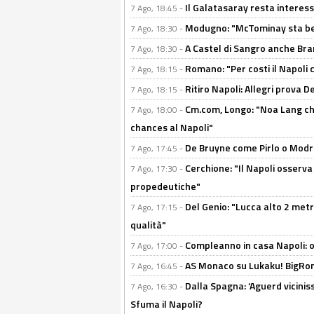
Il Galatasaray resta interes
7 Ago, 18:45 -
Modugno: "McTominay sta ben
7 Ago, 18:30 -
A Castel di Sangro anche Bran
7 Ago, 18:30 -
Romano: "Per costi il Napoli 
7 Ago, 18:15 -
Ritiro Napoli: Allegri prova 
7 Ago, 18:15 -
Cm.com, Longo: "Noa Lang chiu
7 Ago, 18:00 -
chances al Napoli"
De Bruyne come Pirlo o Modric
7 Ago, 17:45 -
Cerchione: "Il Napoli osserv
7 Ago, 17:30 -
propedeutiche"
Del Genio: "Lucca alto 2 metri
7 Ago, 17:15 -
qualità"
Compleanno in casa Napoli: o
7 Ago, 17:00 -
AS Monaco su Lukaku! BigRom
7 Ago, 16:45 -
Dalla Spagna: ‘Aguerd viciniss
7 Ago, 16:30 -
Sfuma il Napoli?