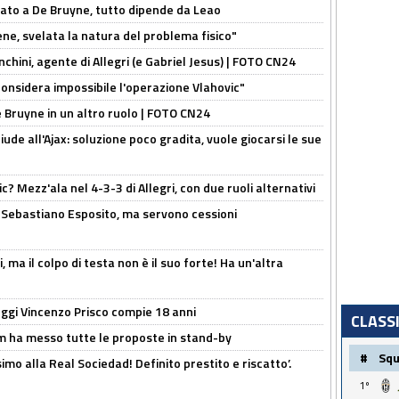
sato a De Bruyne, tutto dipende da Leao
e, svelata la natura del problema fisico"
chini, agente di Allegri (e Gabriel Jesus) | FOTO CN24
considera impossibile l'operazione Vlahovic"
De Bruyne in un altro ruolo | FOTO CN24
de all'Ajax: soluzione poco gradita, vuole giocarsi le sue
? Mezz'ala nel 4-3-3 di Allegri, con due ruoli alternativi
a Sebastiano Esposito, ma servono cessioni
, ma il colpo di testa non è il suo forte! Ha un'altra
ggi Vincenzo Prisco compie 18 anni
CLASS
 ha messo tutte le proposte in stand-by
#
Sq
imo alla Real Sociedad! Definito prestito e riscatto’.
1º