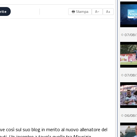
🖶 Stampa
A−
A+
rite
07/08/
07/08/
06/08/
rive così sul suo blog in merito al nuovo allenatore del
ti. Un incontro a tavola quello tra Maurizio