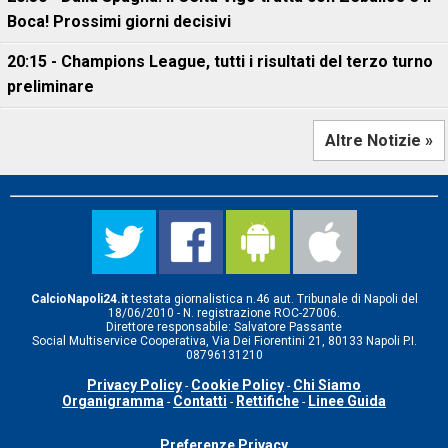
Boca! Prossimi giorni decisivi
20:15 - Champions League, tutti i risultati del terzo turno
preliminare
Altre Notizie »
CalcioNapoli24.it
testata giornalistica n.46 aut. Tribunale di Napoli del
18/06/2010 - N. registrazione ROC-27006.
Direttore responsabile: Salvatore Passante
Social Multiservice Cooperativa, Via Dei Fiorentini 21, 80133 Napoli P.I.
08796131210
Privacy Policy
Cookie Policy
Chi Siamo
-
-
Organigramma
Contatti
Rettifiche
Linee Guida
-
-
-
Preferenze Privacy