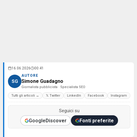
16.06.2026
00:41
AUTORE
Simone Guadagno
SG
Giornalista pubblicista · Specialista SEO
Tutti gli articoli →
𝕏 Twitter
LinkedIn
Facebook
Instagram
Seguici su
Google
Discover
Fonti preferite