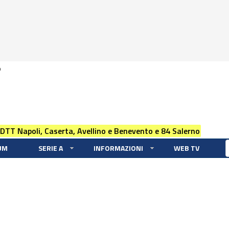
0
 DTT Napoli, Caserta, Avellino e Benevento e 84 Salerno
UM
SERIE A
INFORMAZIONI
WEB TV