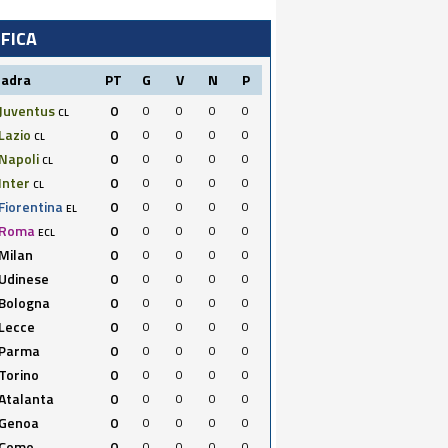
IFICA
uadra
PT
G
V
N
P
Juventus
0
0
0
0
0
CL
Lazio
0
0
0
0
0
CL
Napoli
0
0
0
0
0
CL
Inter
0
0
0
0
0
CL
Fiorentina
0
0
0
0
0
EL
Roma
0
0
0
0
0
ECL
Milan
0
0
0
0
0
Udinese
0
0
0
0
0
Bologna
0
0
0
0
0
Lecce
0
0
0
0
0
Parma
0
0
0
0
0
Torino
0
0
0
0
0
Atalanta
0
0
0
0
0
Genoa
0
0
0
0
0
Como
0
0
0
0
0