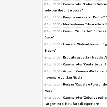
Cammaroto: "L’idea di Gabrie
8 Ago, 06:30 -
solo con Hojlund e Lucca"
Koopmeiners verso l'addio? C'è
8 Ago, 06:00 -
Mastantuono: "Ho scelto la Fi
8 Ago, 05:30 -
Canovi: "Scudetto? L'Inter re
8 Ago, 05:00 -
Como"
Liverani: "Gabriel Jesus può g
8 Ago, 04:30 -
Bruyne"
Esposito aspetta il Napoli: c
8 Ago, 04:00 -
Cammaroto: "Contatto per Elm
8 Ago, 03:30 -
Accordo Comune-De Laurentiis
8 Ago, 03:00 -
novembre del San Nicola
Rossin: "Cajuste e Folorunsh
8 Ago, 02:30 -
Napoli"
Cammaroto: "Zeballos può esse
8 Ago, 02:00 -
l’argentino si è stufato di aspettare"