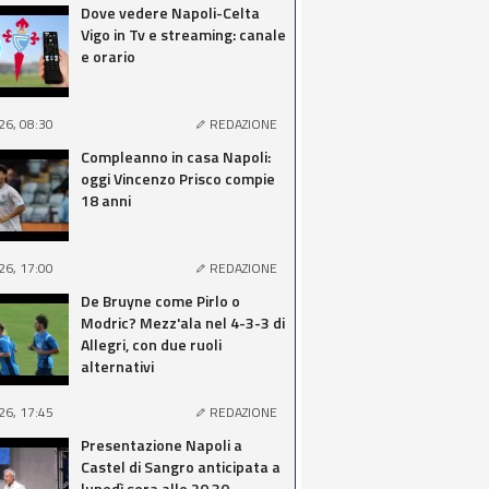
Dove vedere Napoli-Celta
Vigo in Tv e streaming: canale
e orario
26, 08:30
REDAZIONE
Compleanno in casa Napoli:
oggi Vincenzo Prisco compie
18 anni
26, 17:00
REDAZIONE
De Bruyne come Pirlo o
Modric? Mezz'ala nel 4-3-3 di
Allegri, con due ruoli
alternativi
26, 17:45
REDAZIONE
Presentazione Napoli a
Castel di Sangro anticipata a
lunedì sera alle 20.30,