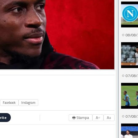
08/08/
07/08/
Facebook
Instagram
07/08/
🖶 Stampa
A−
A+
rite