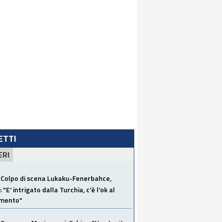
LETTI
ERI
Colpo di scena Lukaku-Fenerbahce,
"E' intrigato dalla Turchia, c'è l'ok al
imento"