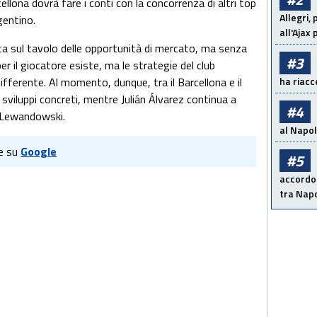
cellona dovrà fare i conti con la concorrenza di altri top
Allegri,
gentino.
all'Ajax
a sul tavolo delle opportunità di mercato, ma senza
#3
per il giocatore esiste, ma le strategie del club
ha riacce
ifferente. Al momento, dunque, tra il Barcellona e il
 sviluppi concreti, mentre Julián Álvarez continua a
#4
po Lewandowski.
al Napoli
e su
Google
#5
accordo 
tra Napo