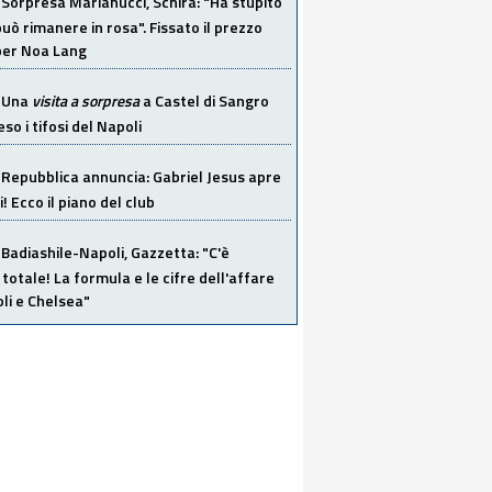
Sorpresa Marianucci, Schira: "Ha stupito
 può rimanere in rosa". Fissato il prezzo
 per Noa Lang
Una
visita a sorpresa
a Castel di Sangro
so i tifosi del Napoli
Repubblica annuncia: Gabriel Jesus apre
! Ecco il piano del club
Badiashile-Napoli, Gazzetta: "C'è
totale! La formula e le cifre dell'affare
li e Chelsea"