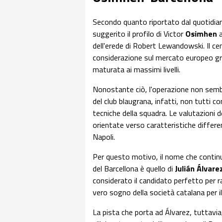
Secondo quanto riportato dal quotidian
suggerito il profilo di Victor
Osimhen
a
dell'erede di Robert Lewandowski. Il ce
considerazione sul mercato europeo graz
maturata ai massimi livelli.
Nonostante ciò, l'operazione non sembra
del club blaugrana, infatti, non tutti c
tecniche della squadra. Le valutazioni 
orientate verso caratteristiche differen
Napoli.
Per questo motivo, il nome che continua
del Barcellona è quello di
Julián Álvare
considerato il candidato perfetto per r
vero sogno della società catalana per i
La pista che porta ad Álvarez, tuttavi