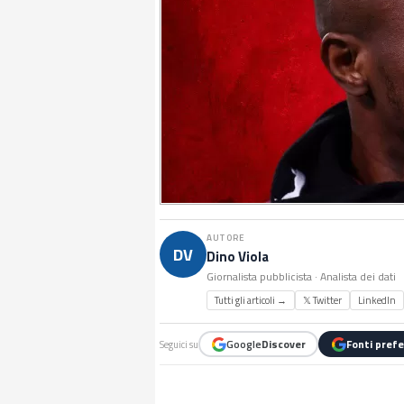
AUTORE
DV
Dino Viola
Giornalista pubblicista · Analista dei dati
Tutti gli articoli →
𝕏 Twitter
LinkedIn
Google
Discover
Fonti prefe
Seguici su