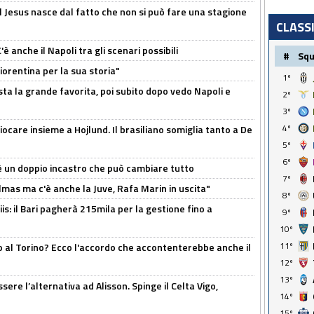
l Jesus nasce dal fatto che non si può fare una stagione
CLASS
 anche il Napoli tra gli scenari possibili
#
Sq
orentina per la sua storia"
1º
sta la grande favorita, poi subito dopo vedo Napoli e
2º
3º
4º
iocare insieme a Hojlund. Il brasiliano somiglia tanto a De
5º
6º
'è un doppio incastro che può cambiare tutto
7º
as ma c'è anche la Juve, Rafa Marin in uscita"
8º
: il Bari pagherà 215mila per la gestione fino a
9º
10º
11º
o al Torino? Ecco l'accordo che accontenterebbe anche il
12º
13º
re l’alternativa ad Alisson. Spinge il Celta Vigo,
14º
15º