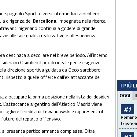
o spagnolo Sport, diversi intermediari avrebbero
lla dirigenza del
Barcellona
, impegnata nella ricerca
ntravanti nigeriano continua a godere di grande
ie alle sue qualità realizzative e all'esperienza
 destinata a decollare nel breve periodo. All'interno
onsiderano Osimhen il profilo ideale per le esigenze
della direzione sportiva guidata da Deco sarebbero
ti rispetto a quelle offerte dall'ex attaccante del
I PIÙ 
OGGI
I
 a occupare la prima posizione nella lista dei desideri
z
. L'attaccante argentino dell'Atletico Madrid viene
#1
accogliere l'eredità di Lewandowski e rappresenta il
Romano: 
l futuro del reparto offensivo.
trasfer
a, si presenta particolarmente complessa. Oltre
#2