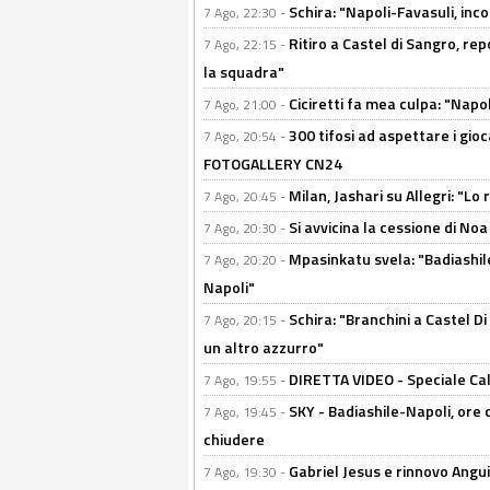
Schira: "Napoli-Favasuli, in
7 Ago, 22:30 -
Ritiro a Castel di Sangro, re
7 Ago, 22:15 -
la squadra"
Ciciretti fa mea culpa: "Napo
7 Ago, 21:00 -
300 tifosi ad aspettare i gioc
7 Ago, 20:54 -
FOTOGALLERY CN24
Milan, Jashari su Allegri: "L
7 Ago, 20:45 -
Si avvicina la cessione di Noa
7 Ago, 20:30 -
Mpasinkatu svela: "Badiashil
7 Ago, 20:20 -
Napoli"
Schira: "Branchini a Castel Di
7 Ago, 20:15 -
un altro azzurro"
DIRETTA VIDEO - Speciale Cal
7 Ago, 19:55 -
SKY - Badiashile-Napoli, ore 
7 Ago, 19:45 -
chiudere
Gabriel Jesus e rinnovo Angui
7 Ago, 19:30 -