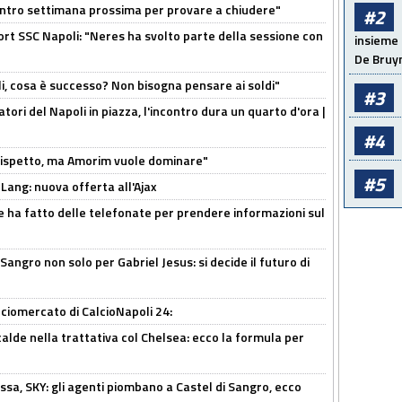
contro settimana prossima per provare a chiudere"
#2
port SSC Napoli: "Neres ha svolto parte della sessione con
insieme 
De Bruy
li, cosa è successo? Non bisogna pensare ai soldi"
#3
atori del Napoli in piazza, l'incontro dura un quarto d'ora |
#4
o rispetto, ma Amorim vuole dominare"
#5
 Lang: nuova offerta all'Ajax
e ha fatto delle telefonate per prendere informazioni sul
 Sangro non solo per Gabriel Jesus: si decide il futuro di
ciomercato di CalcioNapoli 24:
calde nella trattativa col Chelsea: ecco la formula per
ssa, SKY: gli agenti piombano a Castel di Sangro, ecco