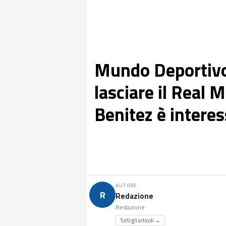
Mundo Deportivo
lasciare il Real M
Benitez è intere
AUTORE
R
Redazione
Redazione
Tutti gli articoli →