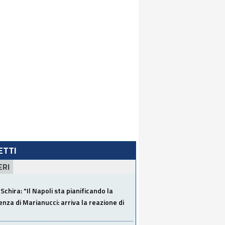
LETTI
ERI
Schira: "Il Napoli sta pianificando la
za di Marianucci: arriva la reazione di