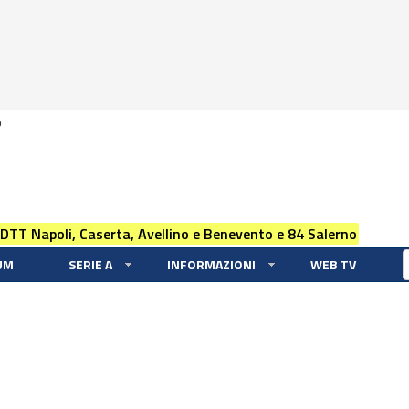
0
 DTT Napoli, Caserta, Avellino e Benevento e 84 Salerno
UM
SERIE A
INFORMAZIONI
WEB TV