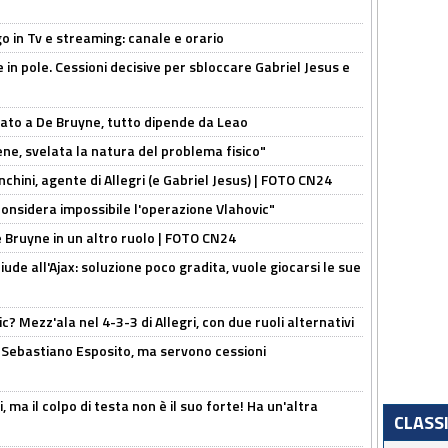
o in Tv e streaming: canale e orario
e in pole. Cessioni decisive per sbloccare Gabriel Jesus e
sato a De Bruyne, tutto dipende da Leao
e, svelata la natura del problema fisico"
chini, agente di Allegri (e Gabriel Jesus) | FOTO CN24
considera impossibile l'operazione Vlahovic"
De Bruyne in un altro ruolo | FOTO CN24
de all'Ajax: soluzione poco gradita, vuole giocarsi le sue
? Mezz'ala nel 4-3-3 di Allegri, con due ruoli alternativi
a Sebastiano Esposito, ma servono cessioni
, ma il colpo di testa non è il suo forte! Ha un'altra
CLASS