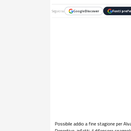
Google
Discover
Fonti prefe
Seguici su
Possibile addio a fine stagione per Al
Deportivo, infatti, il difensore spagno