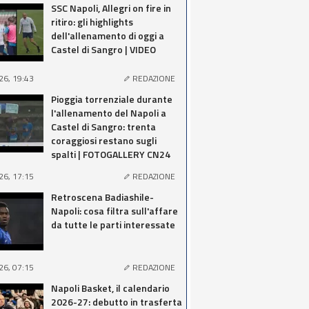
SSC Napoli, Allegri on fire in
ritiro: gli highlights
dell'allenamento di oggi a
Castel di Sangro | VIDEO
26, 19:43
REDAZIONE
Pioggia torrenziale durante
l'allenamento del Napoli a
Castel di Sangro: trenta
coraggiosi restano sugli
spalti | FOTOGALLERY CN24
26, 17:15
REDAZIONE
Retroscena Badiashile-
Napoli: cosa filtra sull'affare
da tutte le parti interessate
26, 07:15
REDAZIONE
Napoli Basket, il calendario
2026-27: debutto in trasferta