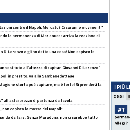
Rotazioni contro il Napoli. Mercato? Ci saranno movimenti"
cando la permanenza di Marianucci: arriva la reazione di
n Di Lorenzo e gli ho detto una cosa! Non capisco lo
n sostituto all’altezza di capitan Giovanni Di Lorenzo"
Napoli in prestito: va alla Sambenedettese
stagione storta può capitare, ma è forte! Si prenderà la
I PIÙ 
OGGI
I
s" all'asta: prezzo di partenza da favola
#1
, non capisco la mossa del Napoli"
permanen
omanda da farsi. Senza Maradona, non ci sarebbe tutto
Allegri"