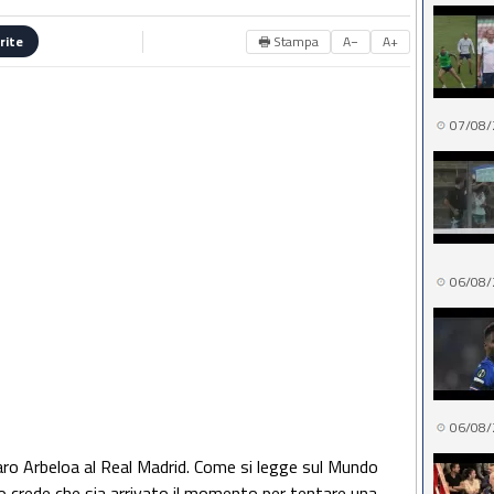
🖶 Stampa
A−
A+
rite
07/08/
06/08/
06/08/
varo Arbeloa al Real Madrid. Come si legge sul Mundo
lo crede che sia arrivato il momento per tentare una