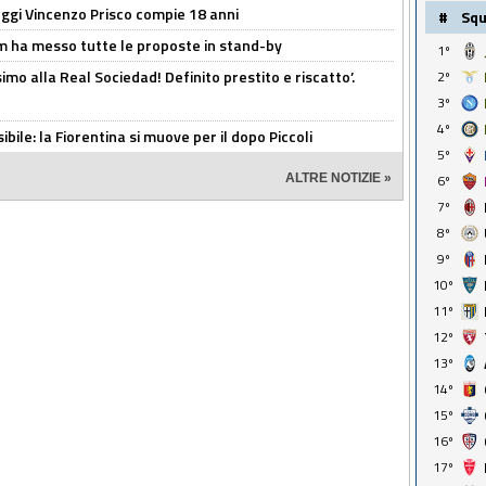
ggi Vincenzo Prisco compie 18 anni
#
Sq
 ha messo tutte le proposte in stand-by
1º
imo alla Real Sociedad! Definito prestito e riscatto’.
2º
3º
4º
ibile: la Fiorentina si muove per il dopo Piccoli
5º
ALTRE NOTIZIE »
6º
7º
8º
9º
10º
11º
12º
13º
14º
15º
16º
17º