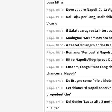
cosa filtra
Dove vedere Napoli-Celta Vig
7 Ago, 19:15 -
Rai - Ajax per Lang, Badiashil
7 Ago, 19:00 -
Vicario
Il Galatasaray resta interes
7 Ago, 18:45 -
Modugno: "McTominay sta ben
7 Ago, 18:30 -
A Castel di Sangro anche Bran
7 Ago, 18:30 -
Romano: "Per costi il Napoli 
7 Ago, 18:15 -
Ritiro Napoli: Allegri prova 
7 Ago, 18:15 -
Cm.com, Longo: "Noa Lang chiu
7 Ago, 18:00 -
chances al Napoli"
De Bruyne come Pirlo o Modric
7 Ago, 17:45 -
Cerchione: "Il Napoli osserv
7 Ago, 17:30 -
propedeutiche"
Del Genio: "Lucca alto 2 metri
7 Ago, 17:15 -
qualità"