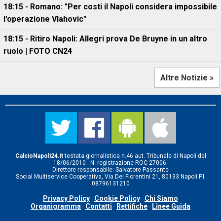
18:15 - Romano: "Per costi il Napoli considera impossibile
l'operazione Vlahovic"
18:15 - Ritiro Napoli: Allegri prova De Bruyne in un altro
ruolo | FOTO CN24
Altre Notizie »
CalcioNapoli24.it
testata giornalistica n.46 aut. Tribunale di Napoli del
18/06/2010 - N. registrazione ROC-27006.
Direttore responsabile: Salvatore Passante
Social Multiservice Cooperativa, Via Dei Fiorentini 21, 80133 Napoli P.I.
08796131210
Privacy Policy
Cookie Policy
Chi Siamo
-
-
Organigramma
Contatti
Rettifiche
Linee Guida
-
-
-