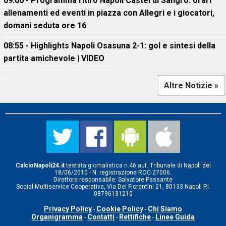
09:00 - Programma ritiro Napoli Castel di Sangro: orari
allenamenti ed eventi in piazza con Allegri e i giocatori,
domani seduta ore 16
08:55 - Highlights Napoli Osasuna 2-1: gol e sintesi della
partita amichevole | VIDEO
Altre Notizie »
CalcioNapoli24.it
testata giornalistica n.46 aut. Tribunale di Napoli del
18/06/2010 - N. registrazione ROC-27006.
Direttore responsabile: Salvatore Passante
Social Multiservice Cooperativa, Via Dei Fiorentini 21, 80133 Napoli P.I.
08796131210
Privacy Policy
Cookie Policy
Chi Siamo
-
-
Organigramma
Contatti
Rettifiche
Linee Guida
-
-
-