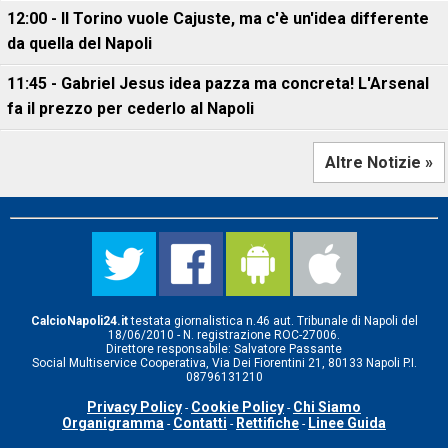
12:00 - Il Torino vuole Cajuste, ma c'è un'idea differente
da quella del Napoli
11:45 - Gabriel Jesus idea pazza ma concreta! L'Arsenal
fa il prezzo per cederlo al Napoli
Altre Notizie »
CalcioNapoli24.it
testata giornalistica n.46 aut. Tribunale di Napoli del
18/06/2010 - N. registrazione ROC-27006.
Direttore responsabile: Salvatore Passante
Social Multiservice Cooperativa, Via Dei Fiorentini 21, 80133 Napoli P.I.
08796131210
Privacy Policy
Cookie Policy
Chi Siamo
-
-
Organigramma
Contatti
Rettifiche
Linee Guida
-
-
-