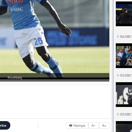
04/08/
05/08/
Koulibaly
05/08/
🖶 Stampa
A−
A+
rite