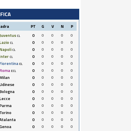
IFICA
uadra
PT
G
V
N
P
Juventus
0
0
0
0
0
CL
Lazio
0
0
0
0
0
CL
Napoli
0
0
0
0
0
CL
Inter
0
0
0
0
0
CL
Fiorentina
0
0
0
0
0
EL
Roma
0
0
0
0
0
ECL
Milan
0
0
0
0
0
Udinese
0
0
0
0
0
Bologna
0
0
0
0
0
Lecce
0
0
0
0
0
Parma
0
0
0
0
0
Torino
0
0
0
0
0
Atalanta
0
0
0
0
0
Genoa
0
0
0
0
0