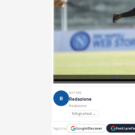
AUTORE
R
Redazione
Redazione
Tutti gli articoli →
Google
Discover
Fonti prefe
Seguici su