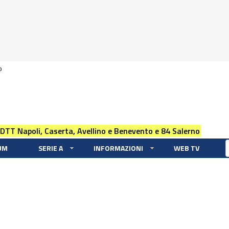
0
 DTT Napoli, Caserta, Avellino e Benevento e 84 Salerno
UM
SERIE A
INFORMAZIONI
WEB TV