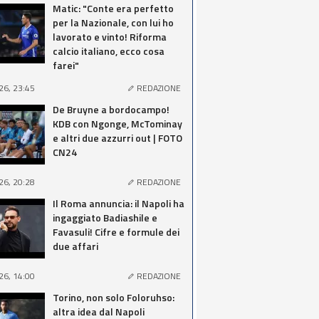
Matic: "Conte era perfetto
per la Nazionale, con lui ho
lavorato e vinto! Riforma
calcio italiano, ecco cosa
farei"
26, 23:45
REDAZIONE
De Bruyne a bordocampo!
KDB con Ngonge, McTominay
e altri due azzurri out | FOTO
CN24
26, 20:28
REDAZIONE
Il Roma annuncia: il Napoli ha
ingaggiato Badiashile e
Favasuli! Cifre e formule dei
due affari
26, 14:00
REDAZIONE
Torino, non solo Foloruhso:
altra idea dal Napoli