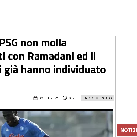
l PSG non molla
ti con Ramadani ed il
ri già hanno individuato
09-08-2021
20:40
CALCIO MERCATO
NOTIZ