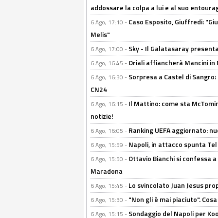
addossare la colpa a lui e al suo entoura
Caso Esposito, Giuffredi: "Giu
6 Ago, 17:10 -
Melis"
Sky - Il Galatasaray presenta
6 Ago, 17:00 -
Oriali affiancherà Mancini in 
6 Ago, 16:45 -
Sorpresa a Castel di Sangro:
6 Ago, 16:30 -
CN24
Il Mattino: come sta McTomi
6 Ago, 16:15 -
notizie!
Ranking UEFA aggiornato: nuov
6 Ago, 16:05 -
Napoli, in attacco spunta Tel
6 Ago, 15:59 -
Ottavio Bianchi si confessa a 
6 Ago, 15:50 -
Maradona
Lo svincolato Juan Jesus prop
6 Ago, 15:45 -
"Non gli è mai piaciuto". Cosa
6 Ago, 15:30 -
Sondaggio del Napoli per Koop
6 Ago, 15:15 -