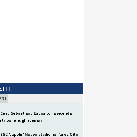
LETTI
ERI
Caso Sebastiano Esposito: la vicenda
n tribunale, gli scenari
SSC Napoli: "Nuovo stadio nell'area Q8 o