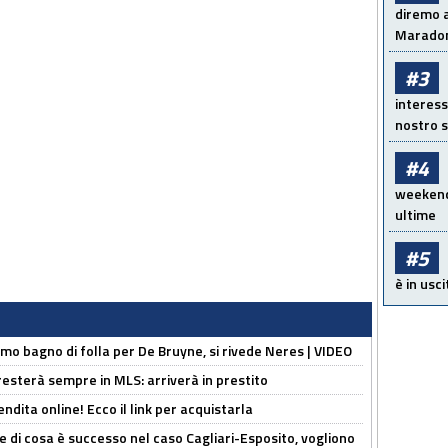
diremo a
Maradon
#3
interess
nostro s
#4
weekend!
ultime
#5
è in usci
rimo bagno di folla per De Bruyne, si rivede Neres | VIDEO
sterà sempre in MLS: arriverà in prestito
ndita online! Ecco il link per acquistarla
 di cosa è successo nel caso Cagliari-Esposito, vogliono