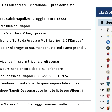
i De Laurentiis sul Maradona? Il presidente sta
CLASS
o su CalcioNapoli24 Tv, oggi alle ore 15:00!
#
Sq
ltra idea dal Napoli
1º
: c'è anche il Milan, il prezzo
2º
alcune offerte da Arabia e MLS: la priorità è l'Europa"
3º
adio? Al progetto ADL manca tutto, noi siamo pronti! Vi
4º
5º
6º
icenda finisce in tribunale, gli scenari
7º
 azzurri sono ancora tiepidi sul difensore
8º
a dal basso del Napoli 2026-27 | VIDEO CN24
9º
 rendono il trasferimento quasi impossibile ad oggi
10º
11º
dopo Napoli-Osasuna: ecco le note liete per Allegri, i
12º
13º
Marin e Gilmour: gli aggiornamenti sulle condizioni
14º