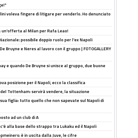
ge!"
lini voleva fingere di litigare per venderlo. Ho denunciato
 un'offerta al Milan per Rafa Leao!
Nazionale: possibile doppio ruolo per l'ex Napoli
 De Bruyne e Neres al lavoro con il gruppo | FOTOGALLERY
nay e quando De Bruyne si unisce al gruppo, due buone
a posizione per il Napoli, ecco la classifica
 del Tottenham: servirà vendere, la situazione
sua figlia: tutto quello che non sapevate sul Napoli di
osto ad un club di A
 c'è alla base dello strappo tra Lukaku ed il Napoli
meiners: è in uscita dalla Juve, le cifre