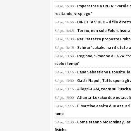
Imperatore a CN24: "Parole d
6 Ago, 15:00 -
recitando, vi spiego"
DIRETTA VIDEO - Il filo dirett
6 Ago, 14:55 -
Torino, non solo Foloruhso: a
6 Ago, 14:45 -
Per l'attacco proposto Embolo
6 Ago, 14:30 -
Schira: "Lukaku ha rifiutato 
6 Ago, 14:15 -
Regione, Simeone a CN24: "St
6 Ago, 13:59 -
svelo i tempi"
Caso Sebastiano Esposito: la v
6 Ago, 13:45 -
Gatti-Napoli, Tuttosport: gli
6 Ago, 13:30 -
Allegri-CAM, zoom sull'uscit
6 Ago, 13:15 -
Atlanta-Lukaku: due ostacoli
6 Ago, 13:00 -
Il Mattino esalta due azzurri 
6 Ago, 12:45 -
nomi
Come stanno McTominay, Rafa 
6 Ago, 12:30 -
fisiche