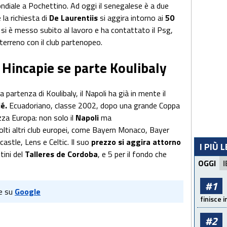
mondiale a Pochettino. Ad oggi il senegalese è a due
la richiesta di
De Laurentiis
si aggira intorno ai
50
, si è messo subito al lavoro e ha contattato il Psg,
terreno con il club partenopeo.
 Hincapie se parte Koulibaly
 partenza di Koulibaly, il Napoli ha già in mente il
ié.
Ecuadoriano, classe 2002, dopo una grande Coppa
zza Europa: non solo il
Napoli
ma
lti altri club europei, come Bayern Monaco, Bayer
stle, Lens e Celtic. Il suo
prezzo si aggira attorno
I PIÙ 
ntini del
Talleres de Cordoba
, e 5 per il fondo che
OGGI
I
#1
e su
Google
finisce i
#2