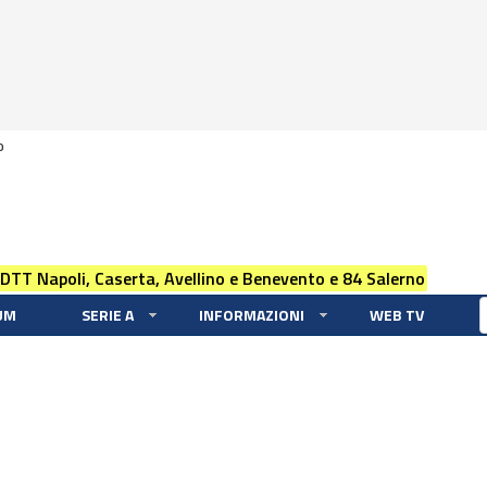
0
 DTT Napoli, Caserta, Avellino e Benevento e 84 Salerno
UM
SERIE A
INFORMAZIONI
WEB TV