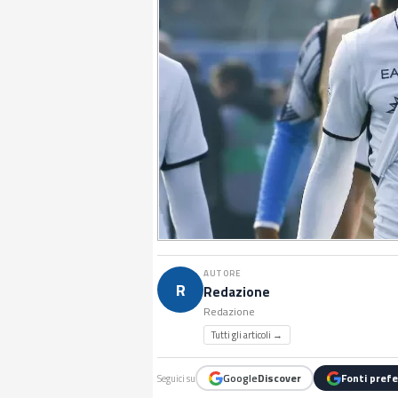
AUTORE
R
Redazione
Redazione
Tutti gli articoli →
Google
Discover
Fonti prefe
Seguici su