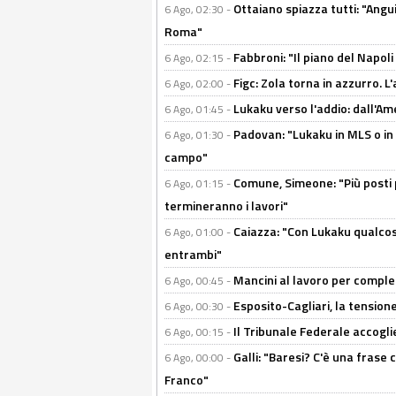
Ottaiano spiazza tutti: "Ang
6 Ago, 02:30 -
Roma"
Fabbroni: "Il piano del Napoli
6 Ago, 02:15 -
Figc: Zola torna in azzurro. L
6 Ago, 02:00 -
Lukaku verso l'addio: dall'Am
6 Ago, 01:45 -
Padovan: "Lukaku in MLS o in
6 Ago, 01:30 -
campo"
Comune, Simeone: "Più posti
6 Ago, 01:15 -
termineranno i lavori"
Caiazza: "Con Lukaku qualcos
6 Ago, 01:00 -
entrambi"
Mancini al lavoro per completa
6 Ago, 00:45 -
Esposito-Cagliari, la tensione
6 Ago, 00:30 -
Il Tribunale Federale accoglie 
6 Ago, 00:15 -
Galli: "Baresi? C'è una frase
6 Ago, 00:00 -
Franco"