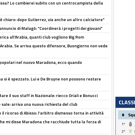
uissa? Lo cambierei subito con un centrocampista della
 è chiaro: dopo Gutierrez, via anche un altro calciatore"
'annuncio di Malagò: "Coordinerà i progetti dei giovani"
erica all'Arabia, quanti club vogliono Big Rom
 Arabia. Se arriva questo difensore, Buongiorno non vede
 popolari nel nuovo Maradona, ecco quando
a si è spezzato. Lui e De Bruyne non possono restare
re il suo staff in Nazionale: riecco Oriali e Bonucci
CLASS
 sale: arriva una nuova richiesta del club
il ricorso di Abisso: l'arbitro dismesso torna in attività
#
Sq
 che mi disse Maradona che racchiude tutta la forza di
1º
2º