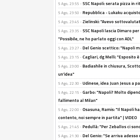
SSC Napoli: serata pizza in ri
5 Ago, 23:55 -
Repubblica - Lukaku acquisto
5 Ago, 23:50 -
Zielinski: "Avevo sottovaluta
5 Ago, 23:45 -
SSC Napoli lascia Dimaro per 
5 Ago, 23:35 -
"Possibile, ne ho parlato oggi con ADL"
Del Genio scettico: "Napoli m
5 Ago, 23:27 -
Cagliari, dg Melli: "Esposito
5 Ago, 23:15 -
Badiashile in chiusura, Scotto
5 Ago, 23:00 -
un'idea"
Udinese, idea Juan Jesus a p
5 Ago, 22:30 -
Garbo: "Napoli? Molto dipender
5 Ago, 22:15 -
fallimento al Milan"
Osasuna, Ramis: "Il Napoli ha
5 Ago, 22:00 -
contento, noi sempre in partita" | VIDEO
Pedullà: "Per Zeballos ci son
5 Ago, 21:45 -
Del Genio: "Se arriva adesso 
5 Ago, 21:30 -