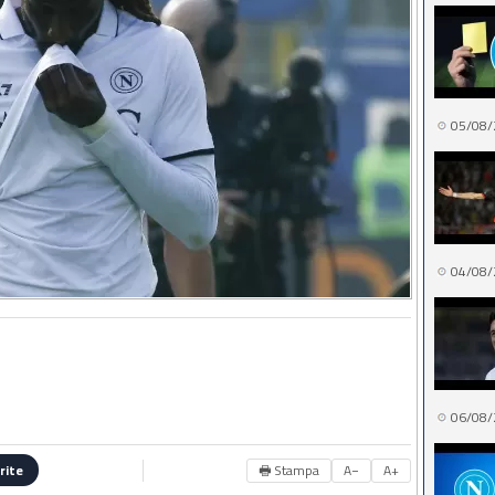
05/08/
04/08/
06/08/
🖶 Stampa
A−
A+
rite