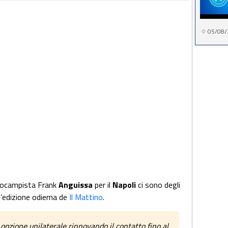
05/08/
trocampista Frank
Anguissa
per il
Napoli
ci sono degli
l’edizione odierna de
Il Mattino
.
di opzione unilaterale rinnovando il contatto fino al