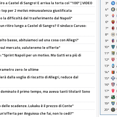
tiro a Castel di Sangro! E arriva la torta col "100" | VIDEO
3º
4º
 top per 2 motivi: minusvalenza giustificata
5º
to la difficoltà del trasferimento dal Napoli"
6º
un ritiro lungo a Castel di Sangro? Il sindaco Caruso:
7º
8º
olto basso, abituiamoci ad una cosa con Allegri"
9º
10º
 è sul mercato, valuteremo le offerte"
11º
: "Sprint Napoli per un motivo. Ma Gatti era più di
12º
13º
arametro zero: le ultime
14º
à dalla voglia di riscatto di Allegri, reduce dal
15º
16º
17º
 dominato il primo tempo, ma aveva tanti titolari! Sono
18º
19º
o delle scadenze. Lukaku è il prezzo di Conte"
20º
un'offerta per Anguissa che fai, non lo cedi?"