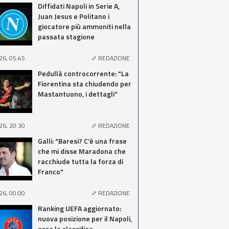
Diffidati Napoli in Serie A,
Juan Jesus e Politano i
giocatore più ammoniti nella
passata stagione
26, 05:45
REDAZIONE
Pedullà controcorrente: "La
Fiorentina sta chiudendo per
Mastantuono, i dettagli"
26, 20:30
REDAZIONE
Galli: "Baresi? C'è una frase
che mi disse Maradona che
racchiude tutta la forza di
Franco"
26, 00:00
REDAZIONE
Ranking UEFA aggiornato:
nuova posizione per il Napoli,
ecco la classifica