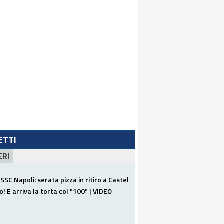
LETTI
ERI
SSC Napoli: serata pizza in ritiro a Castel
o! E arriva la torta col "100" | VIDEO