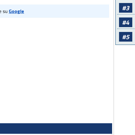
#3
e su
Google
#4
#5