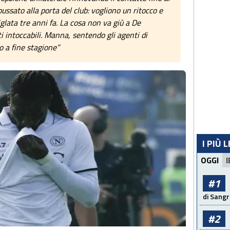
ussato alla porta del club: vogliono un ritocco e
iglata tre anni fa. La cosa non va giù a De
i intoccabili. Manna, sentendo gli agenti di
 a fine stagione”
I PIÙ 
OGGI
I
#1
di Sangr
#2