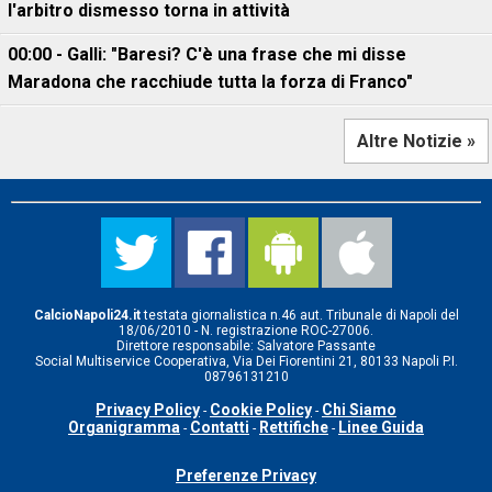
l'arbitro dismesso torna in attività
00:00 - Galli: "Baresi? C'è una frase che mi disse
Maradona che racchiude tutta la forza di Franco"
Altre Notizie »
CalcioNapoli24.it
testata giornalistica n.46 aut. Tribunale di Napoli del
18/06/2010 - N. registrazione ROC-27006.
Direttore responsabile: Salvatore Passante
Social Multiservice Cooperativa, Via Dei Fiorentini 21, 80133 Napoli P.I.
08796131210
Privacy Policy
Cookie Policy
Chi Siamo
-
-
Organigramma
Contatti
Rettifiche
Linee Guida
-
-
-
Preferenze Privacy