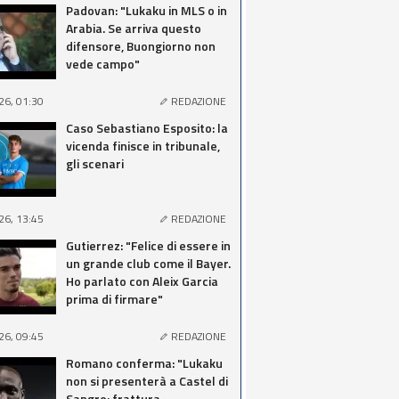
Padovan: "Lukaku in MLS o in
Arabia. Se arriva questo
difensore, Buongiorno non
vede campo"
26, 01:30
REDAZIONE
Caso Sebastiano Esposito: la
vicenda finisce in tribunale,
gli scenari
26, 13:45
REDAZIONE
Gutierrez: "Felice di essere in
un grande club come il Bayer.
Ho parlato con Aleix Garcia
prima di firmare"
26, 09:45
REDAZIONE
Romano conferma: "Lukaku
non si presenterà a Castel di
Sangro: frattura