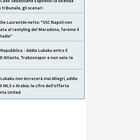
Caso Sebastiano Esposito: la vicenda
n tribunale, gli scenari
De Laurentiis netto: "SSC Napoli non
ata al restyling del Maradona, faremo il
tadio"
Repubblica - Addio Lukaku entro il
 Atlanta, Trabzonspor e non solo: le
Lukaku non incrocerà mai Allegri, addio
i! MLS o Arabia: le cifre dell'offerta
anta United