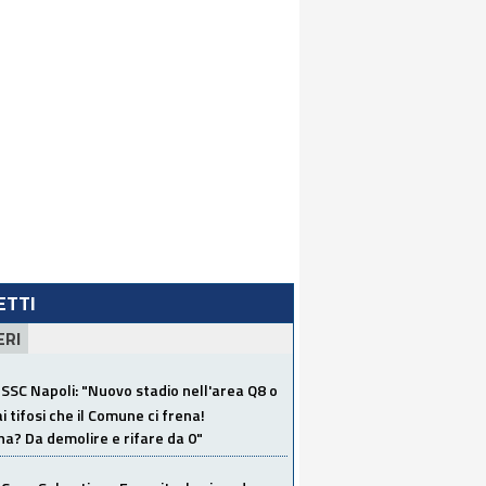
LETTI
ERI
SSC Napoli: "Nuovo stadio nell'area Q8 o
i tifosi che il Comune ci frena!
a? Da demolire e rifare da 0"