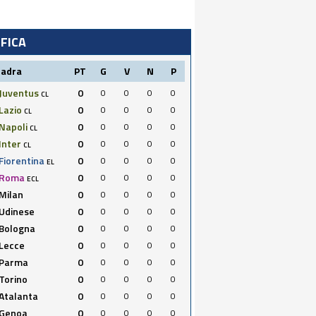
IFICA
uadra
PT
G
V
N
P
Juventus
0
0
0
0
0
CL
Lazio
0
0
0
0
0
CL
Napoli
0
0
0
0
0
CL
Inter
0
0
0
0
0
CL
Fiorentina
0
0
0
0
0
EL
Roma
0
0
0
0
0
ECL
Milan
0
0
0
0
0
Udinese
0
0
0
0
0
Bologna
0
0
0
0
0
Lecce
0
0
0
0
0
Parma
0
0
0
0
0
Torino
0
0
0
0
0
Atalanta
0
0
0
0
0
Genoa
0
0
0
0
0