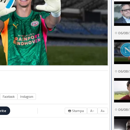
06/08/
06/08/
Facebook
Instagram
06/08/
🖶 Stampa
A−
A+
rite