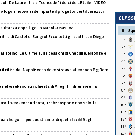
apoli: De Laurentiis si "concede" i dolci de L'Etoile | VIDEO
 logo e nuova sede: riparte il progetto dei tifosi azzurri
CLASS
esultanza dopo il gol in Napoli-Osasuna
#
Sq
ritiro di Castel di Sangro! Ecco tutti gli scatti con Diego
1º
2º
 al Torino! Le ultime sulle cessioni di Cheddira, Ngonge e
3º
4º
5º
 il ritiro del Napoli: ecco dove si stava allenando Big Rom
6º
7º
 nel weekend su richiesta di Allegri! Il difensore ha
8º
9º
tro il weekend! Atlanta, Trabzonspor e non solo: le
10º
11º
alche gol in più quest'anno, di quelli facili! Sugli
12º
13º
14º