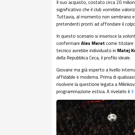
Il suo acquisto, costato circa 20 milio
significativo che il club vorrebbe valo
Tuttavia, al momento non sembrano ess
pretendenti pronti ad affondare il colpo
In questo scenario si inserisce la volon
confermare
Alex Meret
come titolare d
tecnico avrebbe individuato in
Matej K
della Repubblica Ceca, il profilo ideale.
Giovane ma già esperto a livello inter
affidabile e moderna. Prima di qualsias
risolvere la questione legata a Milinkovi
programmazione estiva. A rivelarlo è
I