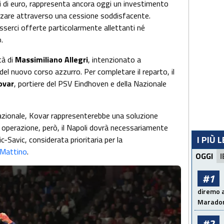
ni di euro, rappresenta ancora oggi un investimento
rizzare attraverso una cessione soddisfacente.
erci offerte particolarmente allettanti né
.
tà di
Massimiliano Allegri
, intenzionato a
el nuovo corso azzurro. Per completare il reparto, il
ovar
, portiere del PSV Eindhoven e della Nazionale
nazionale, Kovar rappresenterebbe una soluzione
i operazione, però, il Napoli dovrà necessariamente
I PIÙ 
c-Savic, considerata prioritaria per la
l Mattino
.
OGGI
I
#1
diremo a
Maradon
#2