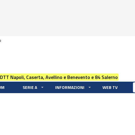
0
 DTT Napoli, Caserta, Avellino e Benevento e 84 Salerno
UM
SERIE A
INFORMAZIONI
WEB TV