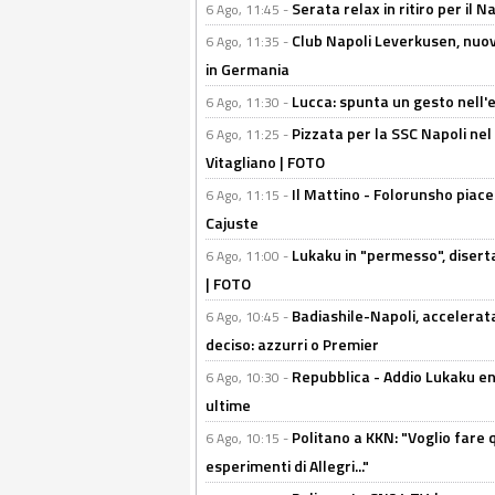
Serata relax in ritiro per il N
6 Ago, 11:45 -
Club Napoli Leverkusen, nuovo
6 Ago, 11:35 -
in Germania
Lucca: spunta un gesto nell'
6 Ago, 11:30 -
Pizzata per la SSC Napoli nel 
6 Ago, 11:25 -
Vitagliano | FOTO
Il Mattino - Folorunsho piace
6 Ago, 11:15 -
Cajuste
Lukaku in "permesso", diserta
6 Ago, 11:00 -
| FOTO
Badiashile-Napoli, accelerata
6 Ago, 10:45 -
deciso: azzurri o Premier
Repubblica - Addio Lukaku en
6 Ago, 10:30 -
ultime
Politano a KKN: "Voglio fare qu
6 Ago, 10:15 -
esperimenti di Allegri..."