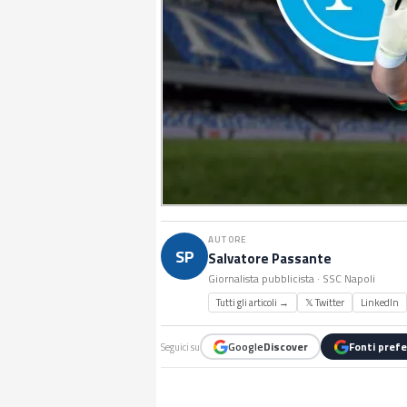
AUTORE
SP
Salvatore Passante
Giornalista pubblicista · SSC Napoli
Tutti gli articoli →
𝕏 Twitter
LinkedIn
Google
Discover
Fonti prefe
Seguici su