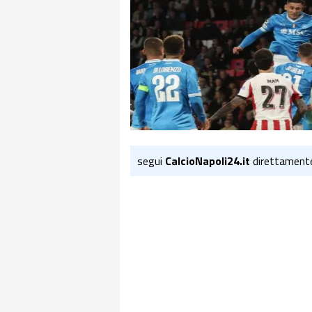
segui
CalcioNapoli24.it
direttament