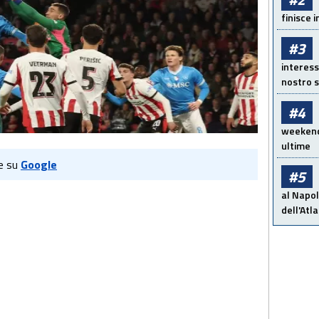
finisce i
#3
interess
nostro s
#4
weekend!
ultime
e su
Google
#5
al Napol
dell'Atl