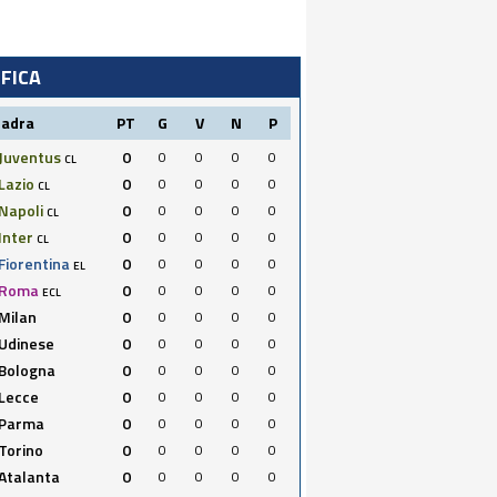
IFICA
uadra
PT
G
V
N
P
Juventus
0
0
0
0
0
CL
Lazio
0
0
0
0
0
CL
Napoli
0
0
0
0
0
CL
Inter
0
0
0
0
0
CL
Fiorentina
0
0
0
0
0
EL
Roma
0
0
0
0
0
ECL
Milan
0
0
0
0
0
Udinese
0
0
0
0
0
Bologna
0
0
0
0
0
Lecce
0
0
0
0
0
Parma
0
0
0
0
0
Torino
0
0
0
0
0
Atalanta
0
0
0
0
0