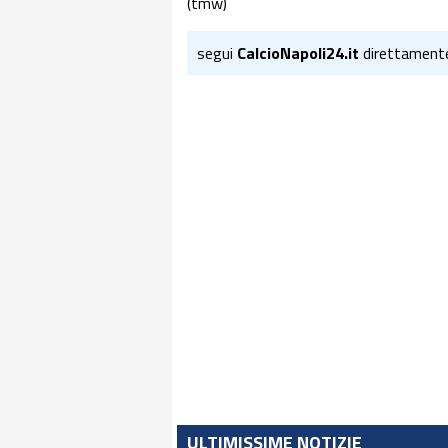
(tmw)
segui
CalcioNapoli24.it
direttament
ULTIMISSIME NOTIZIE