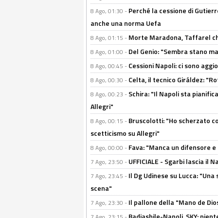
Perché la cessione di Gutierre
8 Ago, 01:30 -
anche una norma Uefa
Morte Maradona, Taffarel cho
8 Ago, 01:15 -
Del Genio: "Sembra stano ma è 
8 Ago, 01:00 -
Cessioni Napoli: ci sono agg
8 Ago, 00:45 -
Celta, il tecnico Giráldez: "
8 Ago, 00:30 -
Schira: "Il Napoli sta pianifi
8 Ago, 00:23 -
Allegri"
Bruscolotti: "Ho scherzato co
8 Ago, 00:15 -
scetticismo su Allegri"
Fava: "Manca un difensore e u
8 Ago, 00:00 -
UFFICIALE - Sgarbi lascia il 
7 Ago, 23:50 -
Il Dg Udinese su Lucca: "Una 
7 Ago, 23:45 -
scena"
Il pallone della "Mano de Dio
7 Ago, 23:30 -
Badiashile-Napoli, SKY: niente
7 Ago, 23:15 -