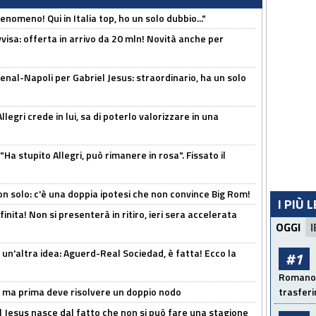
enomeno! Qui in Italia top, ho un solo dubbio..."
isa: offerta in arrivo da 20 mln! Novità anche per
enal-Napoli per Gabriel Jesus: straordinario, ha un solo
legri crede in lui, sa di poterlo valorizzare in una
Ha stupito Allegri, può rimanere in rosa". Fissato il
n solo: c'è una doppia ipotesi che non convince Big Rom!
I PIÙ 
inita! Non si presenterà in ritiro, ieri sera accelerata
OGGI
I
un'altra idea: Aguerd-Real Sociedad, è fatta! Ecco la
#1
Romano: 
s, ma prima deve risolvere un doppio nodo
trasfer
l Jesus nasce dal fatto che non si può fare una stagione