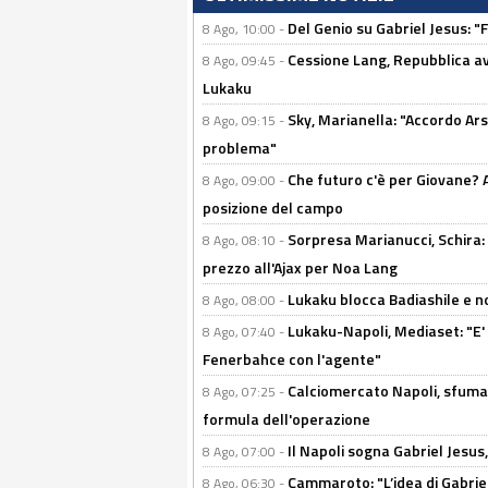
Del Genio su Gabriel Jesus: "F
8 Ago, 10:00 -
Cessione Lang, Repubblica avv
8 Ago, 09:45 -
Lukaku
Sky, Marianella: "Accordo Ars
8 Ago, 09:15 -
problema"
Che futuro c'è per Giovane? Al
8 Ago, 09:00 -
posizione del campo
Sorpresa Marianucci, Schira: "
8 Ago, 08:10 -
prezzo all'Ajax per Noa Lang
Lukaku blocca Badiashile e no
8 Ago, 08:00 -
Lukaku-Napoli, Mediaset: "E' f
8 Ago, 07:40 -
Fenerbahce con l'agente"
Calciomercato Napoli, sfuma 
8 Ago, 07:25 -
formula dell'operazione
Il Napoli sogna Gabriel Jesu
8 Ago, 07:00 -
Cammaroto: "L’idea di Gabrie
8 Ago, 06:30 -