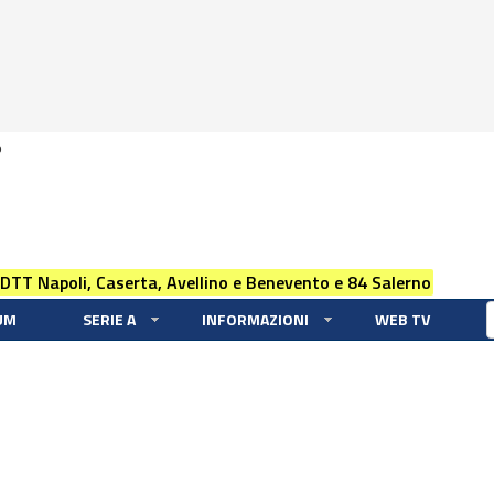
0
 DTT Napoli, Caserta, Avellino e Benevento e 84 Salerno
UM
SERIE A
INFORMAZIONI
WEB TV