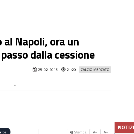
 al Napoli, ora un
 passo dalla cessione
25-02-2015
21:20
CALCIO MERCATO
NOTIZ
🖶 Stampa
A−
A+
rite