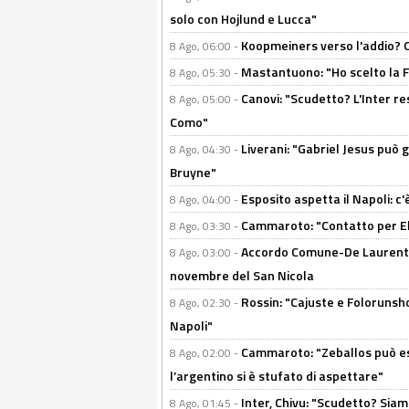
solo con Hojlund e Lucca"
Koopmeiners verso l'addio? C'è
8 Ago, 06:00 -
Mastantuono: "Ho scelto la Fi
8 Ago, 05:30 -
Canovi: "Scudetto? L'Inter re
8 Ago, 05:00 -
Como"
Liverani: "Gabriel Jesus può g
8 Ago, 04:30 -
Bruyne"
Esposito aspetta il Napoli: c
8 Ago, 04:00 -
Cammaroto: "Contatto per Elm
8 Ago, 03:30 -
Accordo Comune-De Laurentiis
8 Ago, 03:00 -
novembre del San Nicola
Rossin: "Cajuste e Folorunsh
8 Ago, 02:30 -
Napoli"
Cammaroto: "Zeballos può esse
8 Ago, 02:00 -
l’argentino si è stufato di aspettare"
Inter, Chivu: "Scudetto? Siam
8 Ago, 01:45 -