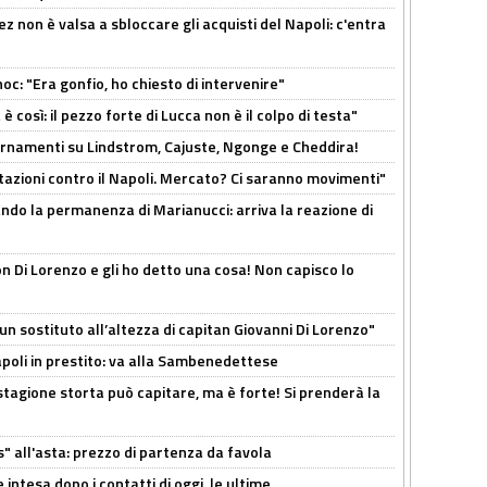
z non è valsa a sbloccare gli acquisti del Napoli: c'entra
c: "Era gonfio, ho chiesto di intervenire"
così: il pezzo forte di Lucca non è il colpo di testa"
iornamenti su Lindstrom, Cajuste, Ngonge e Cheddira!
Rotazioni contro il Napoli. Mercato? Ci saranno movimenti"
cando la permanenza di Marianucci: arriva la reazione di
n Di Lorenzo e gli ho detto una cosa! Non capisco lo
n sostituto all’altezza di capitan Giovanni Di Lorenzo"
Napoli in prestito: va alla Sambenedettese
stagione storta può capitare, ma è forte! Si prenderà la
s" all'asta: prezzo di partenza da favola
 intesa dopo i contatti di oggi, le ultime