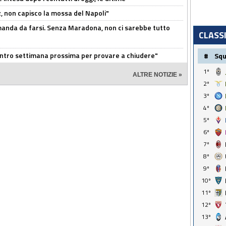
, non capisco la mossa del Napoli"
omanda da farsi. Senza Maradona, non ci sarebbe tutto
CLASS
contro settimana prossima per provare a chiudere"
#
Sq
1º
ALTRE NOTIZIE »
2º
3º
4º
5º
6º
7º
8º
9º
10º
11º
12º
13º