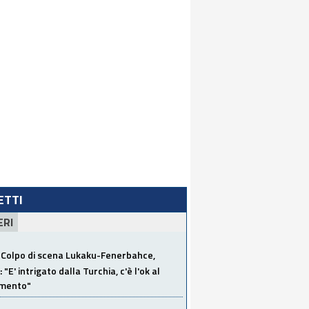
LETTI
ERI
Colpo di scena Lukaku-Fenerbahce,
"E' intrigato dalla Turchia, c'è l'ok al
imento"