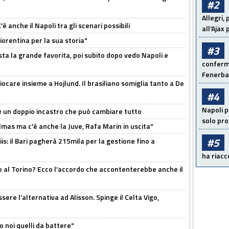
#2
Allegri,
 anche il Napoli tra gli scenari possibili
all'Ajax
orentina per la sua storia"
#3
sta la grande favorita, poi subito dopo vedo Napoli e
conferma
Fenerb
iocare insieme a Hojlund. Il brasiliano somiglia tanto a De
#4
Napoli p
'è un doppio incastro che può cambiare tutto
solo pr
as ma c'è anche la Juve, Rafa Marin in uscita"
#5
: il Bari pagherà 215mila per la gestione fino a
ha riacce
o al Torino? Ecco l'accordo che accontenterebbe anche il
re l’alternativa ad Alisson. Spinge il Celta Vigo,
o noi quelli da battere"