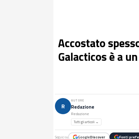
Accostato spesso
Galacticos è a un
AUTORE
R
Redazione
Redazione
Tutti gli articoli →
Google
Discover
Fonti prefe
Seguici su