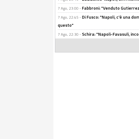
Fabbroni: "Venduto Gutierrez
7 Ago, 23:00 -
Di Fusco: "Napoli, c'è una d
7 Ago, 22:45 -
questo"
Schira: "Napoli-Favasuli, in
7 Ago, 22:30 -