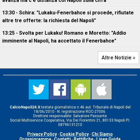
avanza ma c'è distanza col Napoli sulla cifra
13:30 - Schira: "Lukaku-Fenerbahce si procede, rifiutate
altre tre offerte: la richiesta del Napoli"
13:25 - Svolta per Lukaku! Romano e Moretto: "Addio
imminente al Napoli, ha accettato il Fenerbahce"
Altre Notizie »
CalcioNapoli24.it
testata giornalistica n.46 aut. Tribunale di Napoli del
18/06/2010 - N. registrazione ROC-27006.
Direttore responsabile: Salvatore Passante
Social Multiservice Cooperativa, Via Dei Fiorentini 21, 80133 Napoli P.I.
08796131210
Privacy Policy
Cookie Policy
Chi Siamo
-
-
Organigramma
Contatti
Rettifiche
Linee Guida
-
-
-