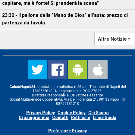
capitare, ma è forte! Si prenderà la scena"
23:30 - Il pallone della "Mano de Dios" all'asta: prezzo di
partenza da favola
Altre Notizie »
CalcioNapoli24.it
testata giornalistica n.46 aut. Tribunale di Napoli del
18/06/2010 - N. registrazione ROC-27006.
Direttore responsabile: Salvatore Passante
Social Multiservice Cooperativa, Via Dei Fiorentini 21, 80133 Napoli P.I.
08796131210
Privacy Policy
Cookie Policy
Chi Siamo
-
-
Organigramma
Contatti
Rettifiche
Linee Guida
-
-
-
Preferenze Privacy