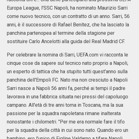
Europa League, l'SSC Napoli, ha nominato Maurizio Sarri
come nuovo tecnico, con un contratto di un anno. Sarri, 56
anni, è il successore di Rafael Benítez, che ha lasciato la
panchina partenopea al termine della stagione per
sostituire Carlo Ancelotti alla guida del Real Madrid CF.
Per celebrare la nomina di Sarri, UEFA.com vi racconta le
cinque cose da sapere sul tecnico nato proprio a Napoli,
un esperto di tattica che ha stupito tutti quest'anno sulla
panchina dell'Empoli FC. Nato ma non cresciuto a Napoli
Sarri nasce a Napoli 56 anni fa, perché ai tempi il padre
lavorava in una fabbrica situata nei pressi del capoluogo
campano. All'età di tre anni torna in Toscana, ma la sua
passione per la squadra napoletana rimane inalterata
nonostante i chilometri. "Per me era normale fare il tifo
per la squadra della città in cui sono nato. Quando ero un
bambino, ero l'unico di Figline Valdarno a tifare Napoli.