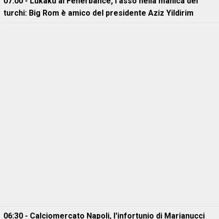
07:00 - Lukaku al Fenerbahce, l'asso nella manica dei
turchi: Big Rom è amico del presidente Aziz Yildirim
06:30 - Calciomercato Napoli, l'infortunio di Marianucci