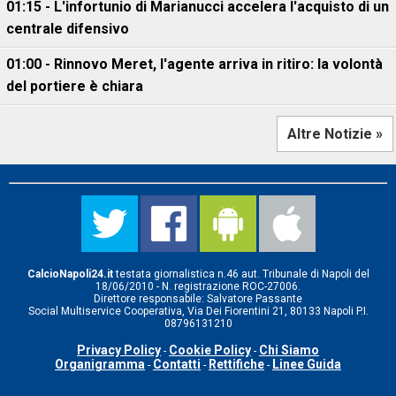
01:15 - L'infortunio di Marianucci accelera l'acquisto di un
centrale difensivo
01:00 - Rinnovo Meret, l'agente arriva in ritiro: la volontà
del portiere è chiara
Altre Notizie »
CalcioNapoli24.it
testata giornalistica n.46 aut. Tribunale di Napoli del
18/06/2010 - N. registrazione ROC-27006.
Direttore responsabile: Salvatore Passante
Social Multiservice Cooperativa, Via Dei Fiorentini 21, 80133 Napoli P.I.
08796131210
Privacy Policy
Cookie Policy
Chi Siamo
-
-
Organigramma
Contatti
Rettifiche
Linee Guida
-
-
-