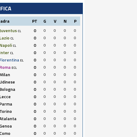
IFICA
uadra
PT
G
V
N
P
Juventus
0
0
0
0
0
CL
Lazio
0
0
0
0
0
CL
Napoli
0
0
0
0
0
CL
Inter
0
0
0
0
0
CL
Fiorentina
0
0
0
0
0
EL
Roma
0
0
0
0
0
ECL
Milan
0
0
0
0
0
Udinese
0
0
0
0
0
Bologna
0
0
0
0
0
Lecce
0
0
0
0
0
Parma
0
0
0
0
0
Torino
0
0
0
0
0
Atalanta
0
0
0
0
0
Genoa
0
0
0
0
0
Como
0
0
0
0
0