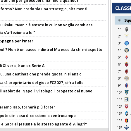
rda anche per gli esuberi, ma fino a quando?"
CLASS
 fermo? Non credo sia una strategia, altrimenti
#
Sq
Lukaku: "Non c'è estate in cui non voglia cambiare
1º
a s'affeziona a lui"
2º
 Spagna per l'Inter
3º
poli? Non è un passo indietro! Ma ecco da chi mi aspetto
4º
5º
6º
i Olivera, è un ex Serie A
7º
ku: una destinazione prende quota in silenzio
8º
sarà proprietario del gioco FC2027, cifra folle
9º
 il Rabiot del Napoli. Vi spiego il progetto del nuovo
10º
11º
12º
zeremo Rao, tornerà più forte"
13º
 Ipotesi in caso di cessione a centrocampo
14º
e Gabriel Jesus! Ha lo stesso agente di Allegri"
15º