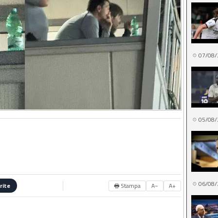
07/08/
05/08/
06/08/
🖶 Stampa
A−
A+
rite