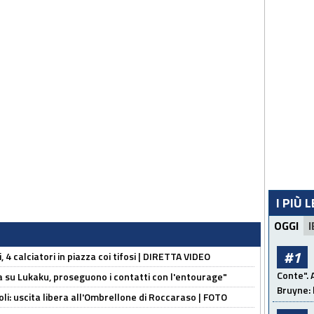
I PIÙ 
OGGI
I
#1
, 4 calciatori in piazza coi tifosi | DIRETTA VIDEO
Conte". 
a su Lukaku, proseguono i contatti con l'entourage"
Bruyne: 
oli: uscita libera all'Ombrellone di Roccaraso | FOTO