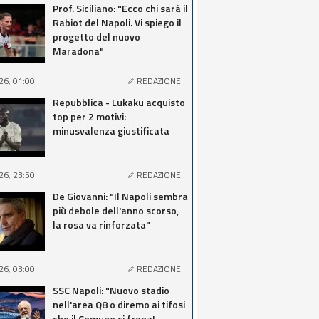
Prof. Siciliano: "Ecco chi sarà il
Rabiot del Napoli. Vi spiego il
progetto del nuovo
Maradona"
26, 01:00
REDAZIONE
Repubblica - Lukaku acquisto
top per 2 motivi:
minusvalenza giustificata
26, 23:50
REDAZIONE
De Giovanni: "Il Napoli sembra
più debole dell'anno scorso,
la rosa va rinforzata"
26, 03:00
REDAZIONE
SSC Napoli: "Nuovo stadio
nell'area Q8 o diremo ai tifosi
che il Comune ci frena!