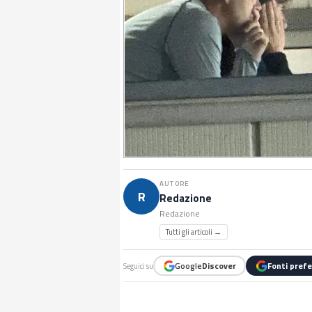
AUTORE
R
Redazione
Redazione
Tutti gli articoli →
Google
Discover
Fonti prefe
Seguici su