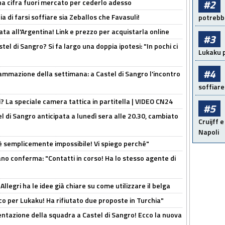
#2
una cifra fuori mercato per cederlo adesso
ia di farsi soffiare sia Zeballos che Favasuli!
potrebbe
ta all'Argentina! Link e prezzo per acquistarla online
#3
el di Sangro? Si fa largo una doppia ipotesi: "In pochi ci
Lukaku p
#4
ammazione della settimana: a Castel di Sangro l'incontro
soffiare
ri? La speciale camera tattica in partitella | VIDEO CN24
#5
 di Sangro anticipata a lunedì sera alle 20.30, cambiato
Cruijff e
Napoli
è semplicemente impossibile! Vi spiego perché"
ano conferma: "Contatti in corso! Ha lo stesso agente di
 Allegri ha le idee già chiare su come utilizzare il belga
o per Lukaku! Ha rifiutato due proposte in Turchia"
entazione della squadra a Castel di Sangro! Ecco la nuova