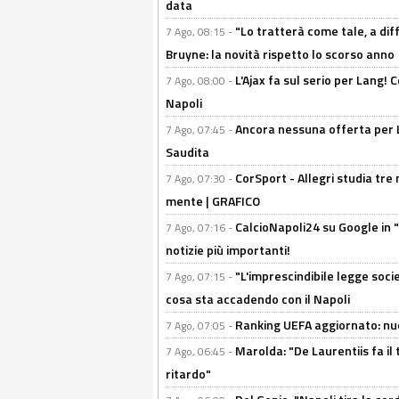
data
"Lo tratterà come tale, a dif
7 Ago, 08:15 -
Bruyne: la novità rispetto lo scorso anno
L'Ajax fa sul serio per Lang! C
7 Ago, 08:00 -
Napoli
Ancora nessuna offerta per Lu
7 Ago, 07:45 -
Saudita
CorSport - Allegri studia tre 
7 Ago, 07:30 -
mente | GRAFICO
CalcioNapoli24 su Google in "
7 Ago, 07:16 -
notizie più importanti!
"L'imprescindibile legge socie
7 Ago, 07:15 -
cosa sta accadendo con il Napoli
Ranking UEFA aggiornato: nuov
7 Ago, 07:05 -
Marolda: "De Laurentiis fa il 
7 Ago, 06:45 -
ritardo"