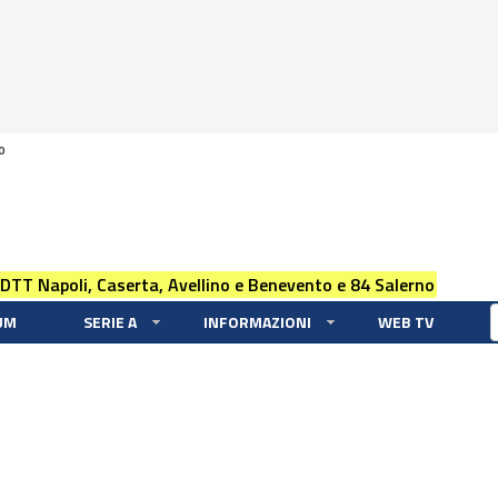
0
 DTT Napoli, Caserta, Avellino e Benevento e 84 Salerno
UM
SERIE A
INFORMAZIONI
WEB TV