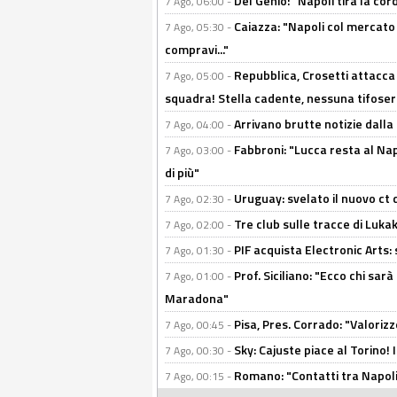
Del Genio: "Napoli tira la co
7 Ago, 06:00 -
Caiazza: "Napoli col mercato
7 Ago, 05:30 -
compravi..."
Repubblica, Crosetti attacca 
7 Ago, 05:00 -
squadra! Stella cadente, nessuna tifoseri
Arrivano brutte notizie dalla
7 Ago, 04:00 -
Fabbroni: "Lucca resta al Na
7 Ago, 03:00 -
di più"
Uruguay: svelato il nuovo ct d
7 Ago, 02:30 -
Tre club sulle tracce di Luka
7 Ago, 02:00 -
PIF acquista Electronic Arts: 
7 Ago, 01:30 -
Prof. Siciliano: "Ecco chi sarà
7 Ago, 01:00 -
Maradona"
Pisa, Pres. Corrado: "Valoriz
7 Ago, 00:45 -
Sky: Cajuste piace al Torino!
7 Ago, 00:30 -
Romano: "Contatti tra Napoli 
7 Ago, 00:15 -