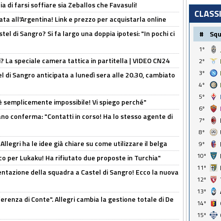
ia di farsi soffiare sia Zeballos che Favasuli!
CLASS
ta all'Argentina! Link e prezzo per acquistarla online
el di Sangro? Si fa largo una doppia ipotesi: "In pochi ci
#
Sq
1º
ri? La speciale camera tattica in partitella | VIDEO CN24
2º
3º
 di Sangro anticipata a lunedì sera alle 20.30, cambiato
4º
5º
è semplicemente impossibile! Vi spiego perché"
6º
ano conferma: "Contatti in corso! Ha lo stesso agente di
7º
8º
 Allegri ha le idee già chiare su come utilizzare il belga
9º
10º
o per Lukaku! Ha rifiutato due proposte in Turchia"
11º
entazione della squadra a Castel di Sangro! Ecco la nuova
12º
13º
ferenza di Conte". Allegri cambia la gestione totale di De
14º
15º