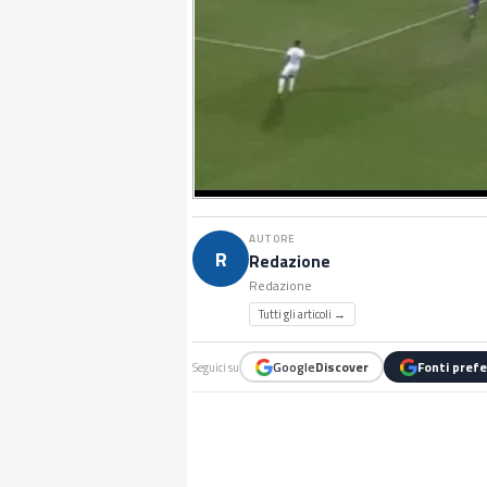
AUTORE
R
Redazione
Redazione
Tutti gli articoli →
Google
Discover
Fonti prefe
Seguici su