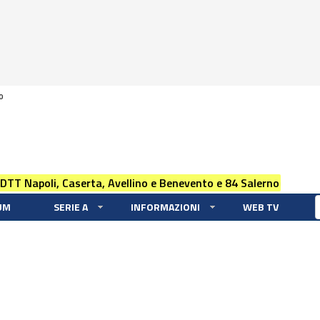
0
 DTT Napoli, Caserta, Avellino e Benevento e 84 Salerno
UM
SERIE A
INFORMAZIONI
WEB TV