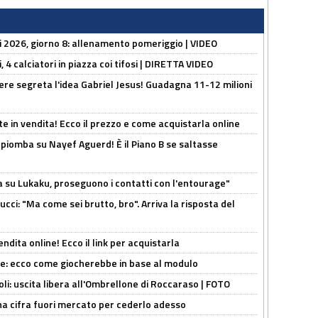
li 2026, giorno 8: allenamento pomeriggio | VIDEO
, 4 calciatori in piazza coi tifosi | DIRETTA VIDEO
nere segreta l'idea Gabriel Jesus! Guadagna 11-12 milioni
e in vendita! Ecco il prezzo e come acquistarla online
li piomba su Nayef Aguerd! È il Piano B se saltasse
a su Lukaku, proseguono i contatti con l'entourage"
cci: "Ma come sei brutto, bro". Arriva la risposta del
ndita online! Ecco il link per acquistarla
yne: ecco come giocherebbe in base al modulo
oli: uscita libera all'Ombrellone di Roccaraso | FOTO
una cifra fuori mercato per cederlo adesso