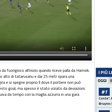
 da fuorigioco all'inizio quando riceve palla da Hamsik.
I PIÙ 
o alto di tatarusanu e dai 25 metr spara una
OGGI
I
gira e si spegne proprio lì dove il portiere non può
uesto goal, ma spesso è stato viziato da deviazioni.
#1
guiva da tempo con la maglia azzurra in una gara
Conte". 
Bruyne: 