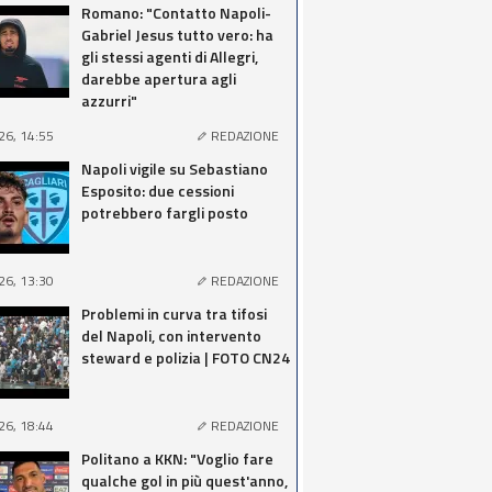
Romano: "Contatto Napoli-
Gabriel Jesus tutto vero: ha
gli stessi agenti di Allegri,
darebbe apertura agli
azzurri"
26, 14:55
REDAZIONE
Napoli vigile su Sebastiano
Esposito: due cessioni
potrebbero fargli posto
26, 13:30
REDAZIONE
Problemi in curva tra tifosi
del Napoli, con intervento
steward e polizia | FOTO CN24
26, 18:44
REDAZIONE
Politano a KKN: "Voglio fare
qualche gol in più quest'anno,