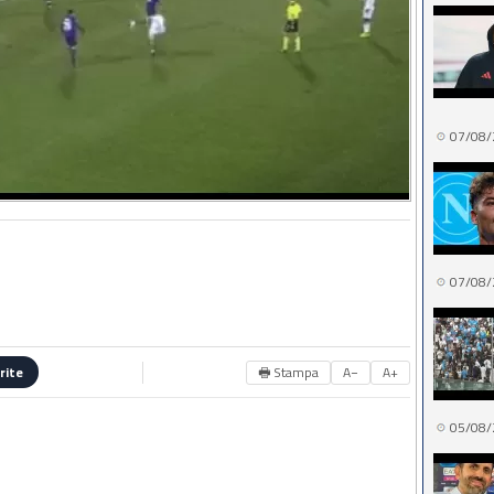
07/08/
07/08/
🖶 Stampa
A−
A+
rite
05/08/