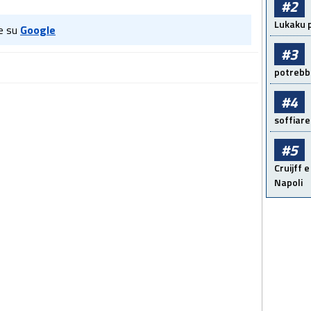
#2
Lukaku p
e su
Google
#3
potrebbe
#4
soffiare
#5
Cruijff e
Napoli