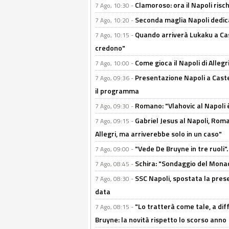
Clamoroso: ora il Napoli risch
7 Ago, 10:30 -
Seconda maglia Napoli dedica
7 Ago, 10:20 -
Quando arriverà Lukaku a Cast
7 Ago, 10:15 -
credono"
Come gioca il Napoli di Alleg
7 Ago, 10:00 -
Presentazione Napoli a Castel
7 Ago, 09:36 -
il programma
Romano: "Vlahovic al Napoli 
7 Ago, 09:30 -
Gabriel Jesus al Napoli, Rom
7 Ago, 09:15 -
Allegri, ma arriverebbe solo in un caso"
"Vede De Bruyne in tre ruoli".
7 Ago, 09:00 -
Schira: "Sondaggio del Monac
7 Ago, 08:45 -
SSC Napoli, spostata la pres
7 Ago, 08:30 -
data
"Lo tratterà come tale, a dif
7 Ago, 08:15 -
Bruyne: la novità rispetto lo scorso anno