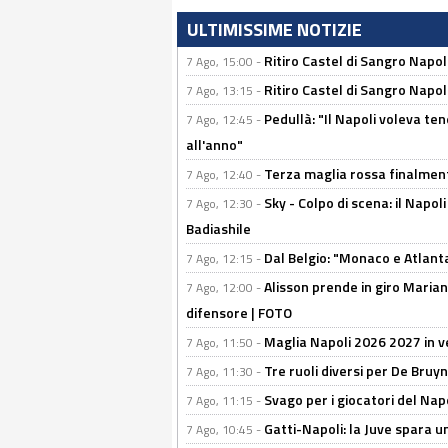
ULTIMISSIME NOTIZIE
Ritiro Castel di Sangro Napo
7 Ago, 15:00 -
Ritiro Castel di Sangro Napoli
7 Ago, 13:15 -
Pedullà: "Il Napoli voleva te
7 Ago, 12:45 -
all'anno"
Terza maglia rossa finalment
7 Ago, 12:40 -
Sky - Colpo di scena: il Napo
7 Ago, 12:30 -
Badiashile
Dal Belgio: "Monaco e Atlant
7 Ago, 12:15 -
Alisson prende in giro Marianu
7 Ago, 12:00 -
difensore | FOTO
Maglia Napoli 2026 2027 in ve
7 Ago, 11:50 -
Tre ruoli diversi per De Bru
7 Ago, 11:30 -
Svago per i giocatori del Nap
7 Ago, 11:15 -
Gatti-Napoli: la Juve spara 
7 Ago, 10:45 -