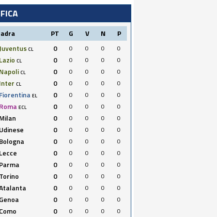
IFICA
uadra
PT
G
V
N
P
Juventus
0
0
0
0
0
CL
Lazio
0
0
0
0
0
CL
Napoli
0
0
0
0
0
CL
Inter
0
0
0
0
0
CL
Fiorentina
0
0
0
0
0
EL
Roma
0
0
0
0
0
ECL
Milan
0
0
0
0
0
Udinese
0
0
0
0
0
Bologna
0
0
0
0
0
Lecce
0
0
0
0
0
Parma
0
0
0
0
0
Torino
0
0
0
0
0
Atalanta
0
0
0
0
0
Genoa
0
0
0
0
0
Como
0
0
0
0
0