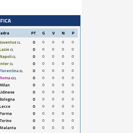
IFICA
uadra
PT
G
V
N
P
Juventus
0
0
0
0
0
CL
Lazio
0
0
0
0
0
CL
Napoli
0
0
0
0
0
CL
Inter
0
0
0
0
0
CL
Fiorentina
0
0
0
0
0
EL
Roma
0
0
0
0
0
ECL
Milan
0
0
0
0
0
Udinese
0
0
0
0
0
Bologna
0
0
0
0
0
Lecce
0
0
0
0
0
Parma
0
0
0
0
0
Torino
0
0
0
0
0
Atalanta
0
0
0
0
0