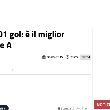
01 gol: è il miglior
ie A
18-05-2015
23:00
BREVI
NOTIZ
🖶 Stampa
A−
A+
rite