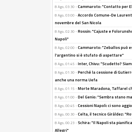
Cammaroto: "Contatto per Elm
8 Ago, 03:30 -
Accordo Comune-De Laurentiis
8 Ago, 03:00 -
novembre del San Nicola
Rossin: "Cajuste e Folorunsh
8 Ago, 02:30 -
Napoli"
Cammaroto: "Zeballos può esse
8 Ago, 02:00 -
l’argentino si è stufato di aspettare"
Inter, Chivu: "Scudetto? Siam
8 Ago, 01:45 -
Perché la cessione di Gutierre
8 Ago, 01:30 -
anche una norma Uefa
Morte Maradona, Taffarel cho
8 Ago, 01:15 -
Del Genio: "Sembra stano ma è 
8 Ago, 01:00 -
Cessioni Napoli: ci sono agg
8 Ago, 00:45 -
Celta, il tecnico Giráldez: "
8 Ago, 00:30 -
Schira: "Il Napoli sta pianifi
8 Ago, 00:23 -
Allegri"