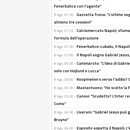
Fenerbahce con l'agente"
Gazzetta frena: "L'ultimo sog
8 Ago, 07:30 -
almeno tre cessioni"
Calciomercato Napoli, sfuma 
8 Ago, 07:25 -
formula dell'operazione
Fenerbahce-Lukaku, ll Napoli 
8 Ago, 07:20 -
Il Napoli sogna Gabriel Jesu
8 Ago, 07:00 -
Cammaroto: "L’idea di Gabrie
8 Ago, 06:30 -
solo con Hojlund e Lucca"
Koopmeiners verso l'addio? C'è
8 Ago, 06:00 -
Mastantuono: "Ho scelto la Fi
8 Ago, 05:30 -
Canovi: "Scudetto? L'Inter re
8 Ago, 05:00 -
Como"
Liverani: "Gabriel Jesus può g
8 Ago, 04:30 -
Bruyne"
Esposito aspetta il Napoli: c
8 Ago, 04:00 -