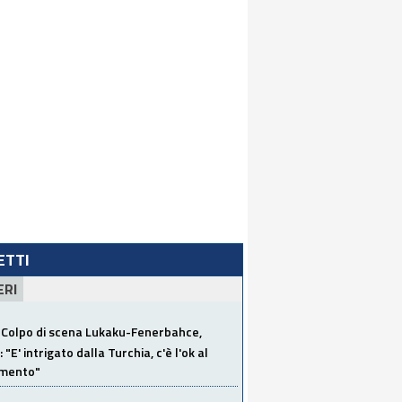
LETTI
ERI
Colpo di scena Lukaku-Fenerbahce,
"E' intrigato dalla Turchia, c'è l'ok al
imento"