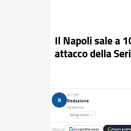
Il Napoli sale a 1
attacco della Ser
AUTORE
R
Redazione
Redazione
Tutti gli articoli →
Google
Discover
Fonti prefe
Seguici su