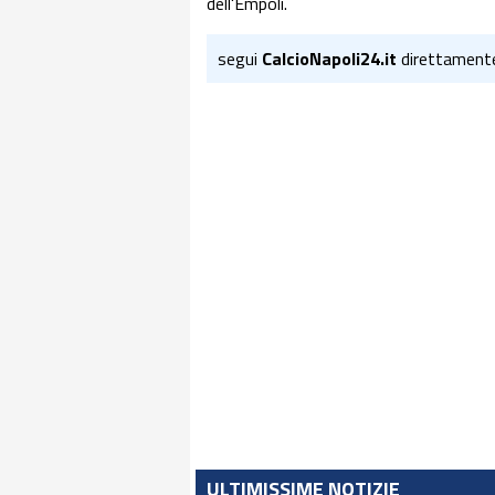
dell'Empoli.
segui
CalcioNapoli24.it
direttament
ULTIMISSIME NOTIZIE