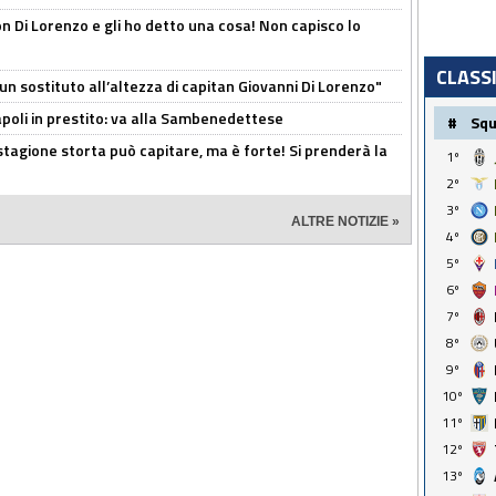
n Di Lorenzo e gli ho detto una cosa! Non capisco lo
CLASS
n sostituto all’altezza di capitan Giovanni Di Lorenzo"
Napoli in prestito: va alla Sambenedettese
#
Sq
stagione storta può capitare, ma è forte! Si prenderà la
1º
2º
3º
ALTRE NOTIZIE »
4º
5º
6º
7º
8º
9º
10º
11º
12º
13º