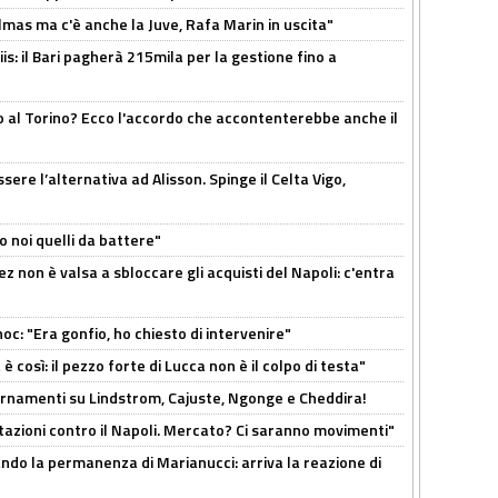
as ma c'è anche la Juve, Rafa Marin in uscita"
: il Bari pagherà 215mila per la gestione fino a
o al Torino? Ecco l'accordo che accontenterebbe anche il
re l’alternativa ad Alisson. Spinge il Celta Vigo,
o noi quelli da battere"
z non è valsa a sbloccare gli acquisti del Napoli: c'entra
c: "Era gonfio, ho chiesto di intervenire"
così: il pezzo forte di Lucca non è il colpo di testa"
iornamenti su Lindstrom, Cajuste, Ngonge e Cheddira!
Rotazioni contro il Napoli. Mercato? Ci saranno movimenti"
cando la permanenza di Marianucci: arriva la reazione di