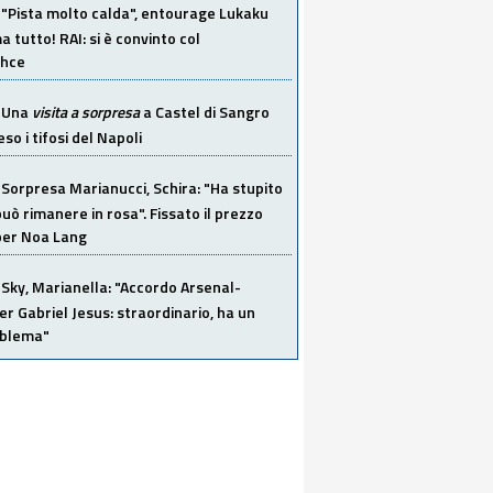
"Pista molto calda", entourage Lukaku
 tutto! RAI: si è convinto col
ahce
Una
visita a sorpresa
a Castel di Sangro
so i tifosi del Napoli
Sorpresa Marianucci, Schira: "Ha stupito
 può rimanere in rosa". Fissato il prezzo
 per Noa Lang
Sky, Marianella: "Accordo Arsenal-
er Gabriel Jesus: straordinario, ha un
oblema"