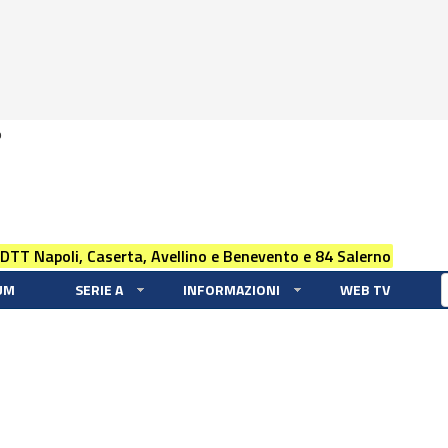
0
 DTT Napoli, Caserta, Avellino e Benevento e 84 Salerno
UM
SERIE A
INFORMAZIONI
WEB TV