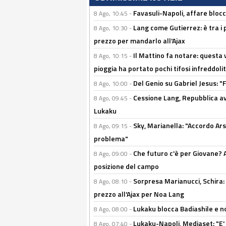
Favasuli-Napoli, affare bloc
8 Ago, 10:45 -
Lang come Gutierrez: è tra i p
8 Ago, 10:30 -
prezzo per mandarlo all'Ajax
Il Mattino fa notare: questa v
8 Ago, 10:15 -
pioggia ha portato pochi tifosi infreddolit
Del Genio su Gabriel Jesus: "F
8 Ago, 10:00 -
Cessione Lang, Repubblica avv
8 Ago, 09:45 -
Lukaku
Sky, Marianella: "Accordo Ars
8 Ago, 09:15 -
problema"
Che futuro c'è per Giovane? Al
8 Ago, 09:00 -
posizione del campo
Sorpresa Marianucci, Schira: "
8 Ago, 08:10 -
prezzo all'Ajax per Noa Lang
Lukaku blocca Badiashile e no
8 Ago, 08:00 -
Lukaku-Napoli, Mediaset: "E' f
8 Ago, 07:40 -