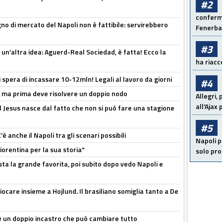
#2
conferma
no di mercato del Napoli non è fattibile: servirebbero
Fenerb
#3
un'altra idea: Aguerd-Real Sociedad, è fatta! Ecco la
ha riacce
spera di incassare 10-12mln! Legali al lavoro da giorni
#4
s, ma prima deve risolvere un doppio nodo
Allegri,
all'Ajax
l Jesus nasce dal fatto che non si può fare una stagione
#5
 anche il Napoli tra gli scenari possibili
Napoli p
orentina per la sua storia"
solo pr
sta la grande favorita, poi subito dopo vedo Napoli e
iocare insieme a Hojlund. Il brasiliano somiglia tanto a De
'è un doppio incastro che può cambiare tutto