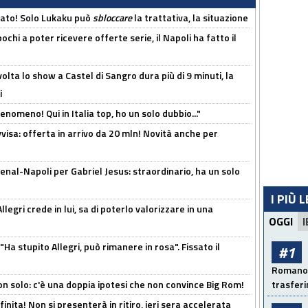
cato! Solo Lukaku può
sbloccare
la trattativa, la situazione
ochi a poter ricevere offerte serie, il Napoli ha fatto il
olta lo show a Castel di Sangro dura più di 9 minuti, la
i
enomeno! Qui in Italia top, ho un solo dubbio..."
isa: offerta in arrivo da 20 mln! Novità anche per
enal-Napoli per Gabriel Jesus: straordinario, ha un solo
I PIÙ 
legri crede in lui, sa di poterlo valorizzare in una
OGGI
I
Ha stupito Allegri, può rimanere in rosa". Fissato il
#1
Romano: 
n solo: c'è una doppia ipotesi che non convince Big Rom!
trasfer
inita! Non si presenterà in ritiro, ieri sera accelerata