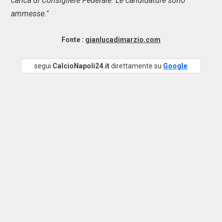
carica di Consigliere Federale. Le candidature sono
ammesse."
Fonte :
gianlucadimarzio.com
segui
CalcioNapoli24.it
direttamente su
Google