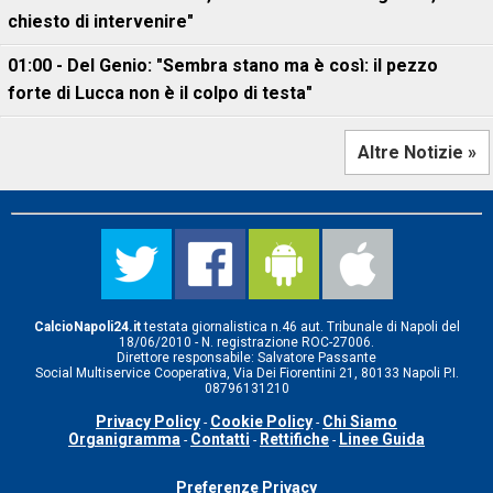
chiesto di intervenire"
01:00 - Del Genio: "Sembra stano ma è così: il pezzo
forte di Lucca non è il colpo di testa"
Altre Notizie »
CalcioNapoli24.it
testata giornalistica n.46 aut. Tribunale di Napoli del
18/06/2010 - N. registrazione ROC-27006.
Direttore responsabile: Salvatore Passante
Social Multiservice Cooperativa, Via Dei Fiorentini 21, 80133 Napoli P.I.
08796131210
Privacy Policy
Cookie Policy
Chi Siamo
-
-
Organigramma
Contatti
Rettifiche
Linee Guida
-
-
-
Preferenze Privacy