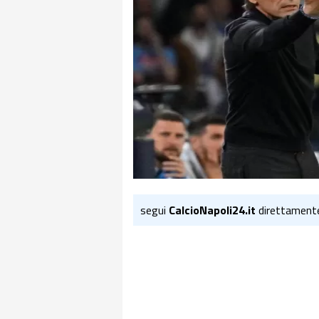
segui
CalcioNapoli24.it
direttament