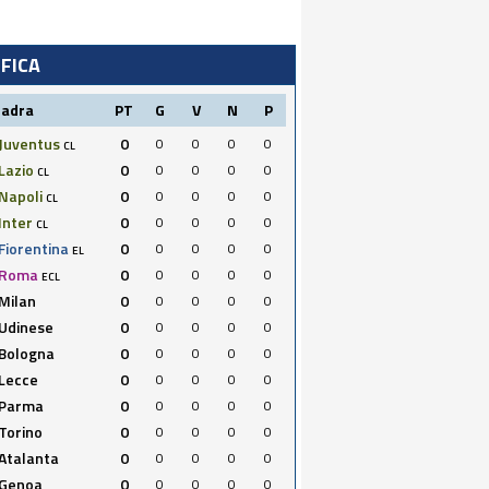
IFICA
uadra
PT
G
V
N
P
Juventus
0
0
0
0
0
CL
Lazio
0
0
0
0
0
CL
Napoli
0
0
0
0
0
CL
Inter
0
0
0
0
0
CL
Fiorentina
0
0
0
0
0
EL
Roma
0
0
0
0
0
ECL
Milan
0
0
0
0
0
Udinese
0
0
0
0
0
Bologna
0
0
0
0
0
Lecce
0
0
0
0
0
Parma
0
0
0
0
0
Torino
0
0
0
0
0
Atalanta
0
0
0
0
0
Genoa
0
0
0
0
0