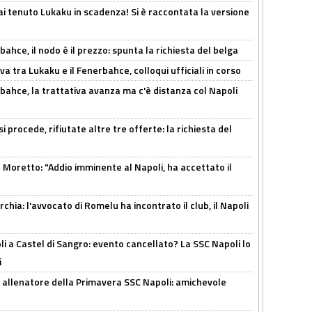
i tenuto Lukaku in scadenza! Si è raccontata la versione
ahce, il nodo è il prezzo: spunta la richiesta del belga
a tra Lukaku e il Fenerbahce, colloqui ufficiali in corso
bahce, la trattativa avanza ma c'è distanza col Napoli
 procede, rifiutate altre tre offerte: la richiesta del
Moretto: "Addio imminente al Napoli, ha accettato il
hia: l'avvocato di Romelu ha incontrato il club, il Napoli
 a Castel di Sangro: evento cancellato? La SSC Napoli lo
i
 allenatore della Primavera SSC Napoli: amichevole