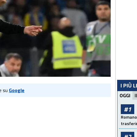
I PIÙ 
e su
Google
OGGI
I
#1
Romano: 
trasfer
#2