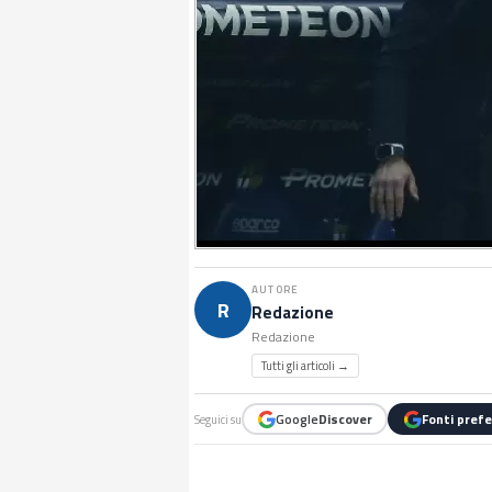
AUTORE
R
Redazione
Redazione
Tutti gli articoli →
Google
Discover
Fonti prefe
Seguici su