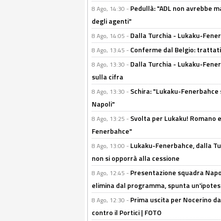
Pedullà: "ADL non avrebbe ma
8 Ago, 14:30 -
degli agenti"
Dalla Turchia - Lukaku-Fenerb
8 Ago, 14:05 -
Conferme dal Belgio: trattativ
8 Ago, 13:45 -
Dalla Turchia - Lukaku-Fener
8 Ago, 13:30 -
sulla cifra
Schira: "Lukaku-Fenerbahce si
8 Ago, 13:30 -
Napoli"
Svolta per Lukaku! Romano e 
8 Ago, 13:25 -
Fenerbahce"
Lukaku-Fenerbahce, dalla Turc
8 Ago, 13:00 -
non si opporrà alla cessione
Presentazione squadra Napoli
8 Ago, 12:45 -
elimina dal programma, spunta un'ipotes
Prima uscita per Nocerino da
8 Ago, 12:30 -
contro il Portici | FOTO