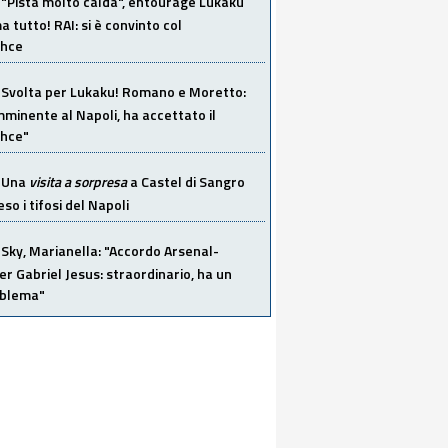
"Pista molto calda", entourage Lukaku
 tutto! RAI: si è convinto col
ahce
Svolta per Lukaku! Romano e Moretto:
mminente al Napoli, ha accettato il
hce"
Una
visita a sorpresa
a Castel di Sangro
so i tifosi del Napoli
Sky, Marianella: "Accordo Arsenal-
er Gabriel Jesus: straordinario, ha un
oblema"