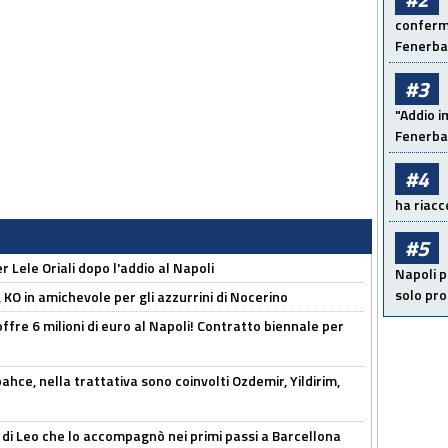
conferma
Fenerb
#3
"Addio i
Fenerba
#4
ha riacce
#5
 Lele Oriali dopo l'addio al Napoli
Napoli p
solo pr
 KO in amichevole per gli azzurrini di Nocerino
offre 6 milioni di euro al Napoli! Contratto biennale per
hce, nella trattativa sono coinvolti Ozdemir, Yildirim,
 di Leo che lo accompagnò nei primi passi a Barcellona