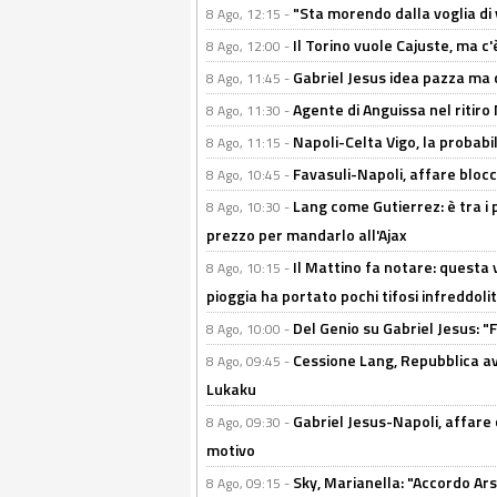
"Sta morendo dalla voglia di 
8 Ago, 12:15 -
Il Torino vuole Cajuste, ma c
8 Ago, 12:00 -
Gabriel Jesus idea pazza ma c
8 Ago, 11:45 -
Agente di Anguissa nel ritiro 
8 Ago, 11:30 -
Napoli-Celta Vigo, la probabi
8 Ago, 11:15 -
Favasuli-Napoli, affare bloc
8 Ago, 10:45 -
Lang come Gutierrez: è tra i p
8 Ago, 10:30 -
prezzo per mandarlo all'Ajax
Il Mattino fa notare: questa v
8 Ago, 10:15 -
pioggia ha portato pochi tifosi infreddolit
Del Genio su Gabriel Jesus: "F
8 Ago, 10:00 -
Cessione Lang, Repubblica avv
8 Ago, 09:45 -
Lukaku
Gabriel Jesus-Napoli, affare c
8 Ago, 09:30 -
motivo
Sky, Marianella: "Accordo Ars
8 Ago, 09:15 -