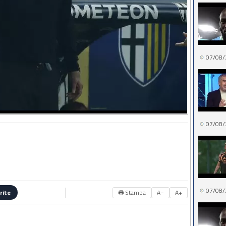
07/08/
07/08/
07/08/
🖶 Stampa
A−
A+
rite