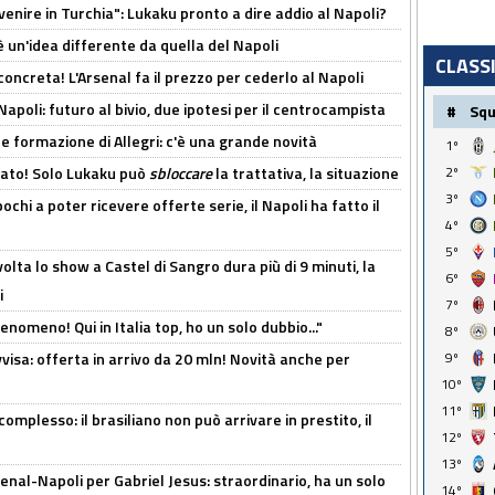
venire in Turchia": Lukaku pronto a dire addio al Napoli?
'è un'idea differente da quella del Napoli
CLASS
oncreta! L'Arsenal fa il prezzo per cederlo al Napoli
Napoli: futuro al bivio, due ipotesi per il centrocampista
#
Sq
le formazione di Allegri: c'è una grande novità
1º
cato! Solo Lukaku può
sbloccare
la trattativa, la situazione
2º
3º
ochi a poter ricevere offerte serie, il Napoli ha fatto il
4º
5º
olta lo show a Castel di Sangro dura più di 9 minuti, la
6º
i
7º
enomeno! Qui in Italia top, ho un solo dubbio..."
8º
isa: offerta in arrivo da 20 mln! Novità anche per
9º
10º
11º
omplesso: il brasiliano non può arrivare in prestito, il
12º
13º
enal-Napoli per Gabriel Jesus: straordinario, ha un solo
14º