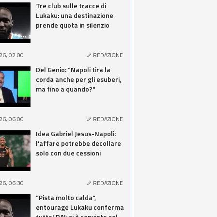
Tre club sulle tracce di
Lukaku: una destinazione
prende quota in silenzio
26, 02:00
REDAZIONE
Del Genio: "Napoli tira la
corda anche per gli esuberi,
ma fino a quando?"
26, 06:00
REDAZIONE
Idea Gabriel Jesus-Napoli:
l'affare potrebbe decollare
solo con due cessioni
26, 06:30
REDAZIONE
"Pista molto calda",
entourage Lukaku conferma
tutto! RAI: si è convinto col