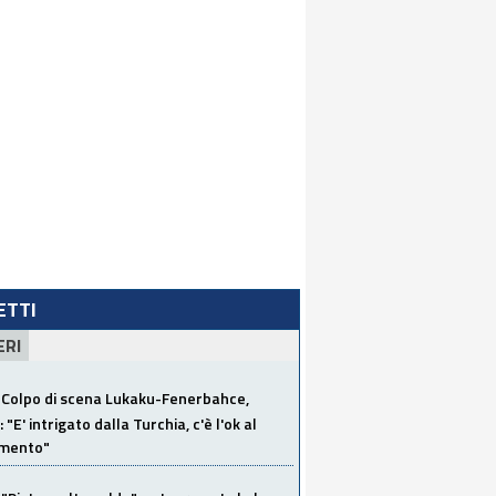
LETTI
ERI
Colpo di scena Lukaku-Fenerbahce,
"E' intrigato dalla Turchia, c'è l'ok al
imento"