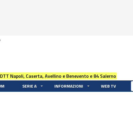
0
 DTT Napoli, Caserta, Avellino e Benevento e 84 Salerno
UM
SERIE A
INFORMAZIONI
WEB TV