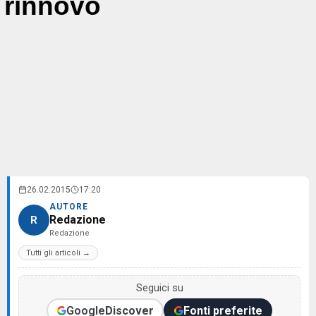
rinnovo
26.02.2015
17:20
AUTORE
Redazione
R
Redazione
Tutti gli articoli →
Seguici su
Google
Discover
Fonti preferite