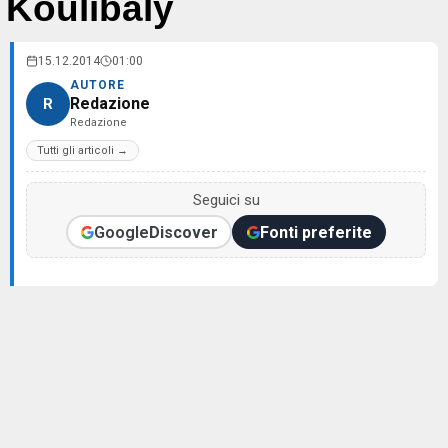
Koulibaly
15.12.2014
01:00
AUTORE
Redazione
R
Redazione
Tutti gli articoli →
Seguici su
Google
Discover
Fonti preferite