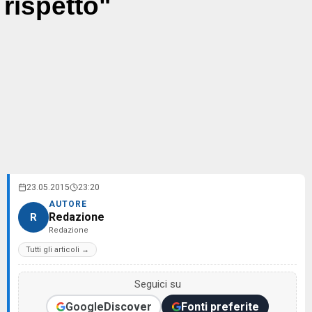
rispetto"
23.05.2015
23:20
AUTORE
Redazione
R
Redazione
Tutti gli articoli →
Seguici su
Google
Discover
Fonti preferite