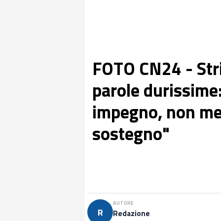
FOTO CN24 - Stri
parole durissime:
impegno, non mer
sostegno"
AUTORE
R
Redazione