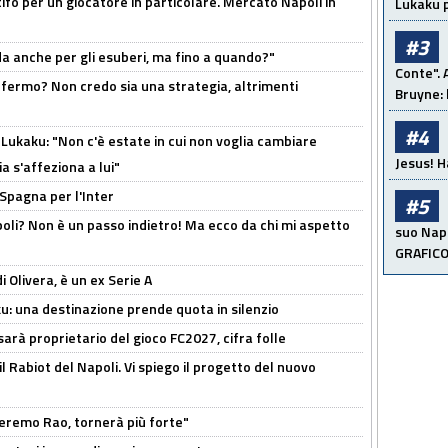
tifo per un giocatore in particolare. Mercato Napoli in
Lukaku p
#3
rda anche per gli esuberi, ma fino a quando?"
Conte". 
 fermo? Non credo sia una strategia, altrimenti
Bruyne: 
#4
Lukaku: "Non c'è estate in cui non voglia cambiare
Jesus! H
a s'affeziona a lui"
 Spagna per l'Inter
#5
poli? Non è un passo indietro! Ma ecco da chi mi aspetto
suo Napo
GRAFIC
i Olivera, è un ex Serie A
ku: una destinazione prende quota in silenzio
sarà proprietario del gioco FC2027, cifra folle
 il Rabiot del Napoli. Vi spiego il progetto del nuovo
zeremo Rao, tornerà più forte"