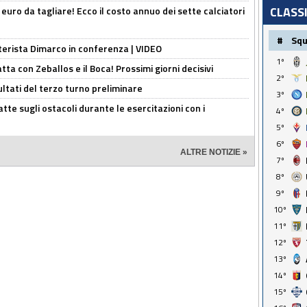
CLASS
i euro da tagliare! Ecco il costo annuo dei sette calciatori
#
Sq
nterista Dimarco in conferenza | VIDEO
1º
atta con Zeballos e il Boca! Prossimi giorni decisivi
2º
ultati del terzo turno preliminare
3º
tte sugli ostacoli durante le esercitazioni con i
4º
5º
6º
ALTRE NOTIZIE »
7º
8º
9º
10º
11º
12º
13º
14º
15º