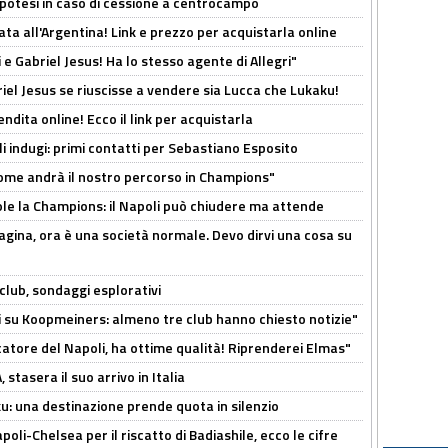
 Ipotesi in caso di cessione a centrocampo
ta all'Argentina! Link e prezzo per acquistarla online
e Gabriel Jesus! Ha lo stesso agente di Allegri"
iel Jesus se riuscisse a vendere sia Lucca che Lukaku!
ndita online! Ecco il link per acquistarla
li indugi: primi contatti per Sebastiano Esposito
ome andrà il nostro percorso in Champions"
ole la Champions: il Napoli può chiudere ma attende
pagina, ora è una società normale. Devo dirvi una cosa su
club, sondaggi esplorativi
ci su Koopmeiners: almeno tre club hanno chiesto notizie"
catore del Napoli, ha ottime qualità! Riprenderei Elmas"
stasera il suo arrivo in Italia
ku: una destinazione prende quota in silenzio
oli-Chelsea per il riscatto di Badiashile, ecco le cifre