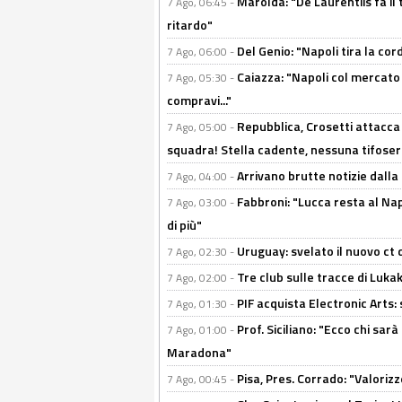
Marolda: "De Laurentiis fa il 
7 Ago, 06:45 -
ritardo"
Del Genio: "Napoli tira la co
7 Ago, 06:00 -
Caiazza: "Napoli col mercato
7 Ago, 05:30 -
compravi..."
Repubblica, Crosetti attacca 
7 Ago, 05:00 -
squadra! Stella cadente, nessuna tifoseri
Arrivano brutte notizie dalla
7 Ago, 04:00 -
Fabbroni: "Lucca resta al Na
7 Ago, 03:00 -
di più"
Uruguay: svelato il nuovo ct d
7 Ago, 02:30 -
Tre club sulle tracce di Luka
7 Ago, 02:00 -
PIF acquista Electronic Arts: 
7 Ago, 01:30 -
Prof. Siciliano: "Ecco chi sarà
7 Ago, 01:00 -
Maradona"
Pisa, Pres. Corrado: "Valoriz
7 Ago, 00:45 -