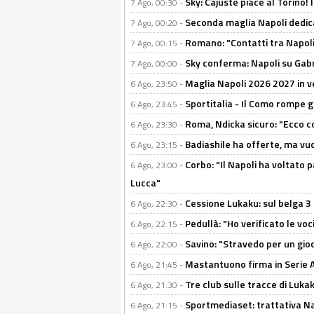
Sky: Cajuste piace al Torino!
7 Ago, 00:30 -
Seconda maglia Napoli dedica
7 Ago, 00:20 -
Romano: "Contatti tra Napoli 
7 Ago, 00:15 -
Sky conferma: Napoli su Gabr
7 Ago, 00:00 -
Maglia Napoli 2026 2027 in ve
6 Ago, 23:50 -
Sportitalia - Il Como rompe g
6 Ago, 23:45 -
Roma, Ndicka sicuro: "Ecco c
6 Ago, 23:30 -
Badiashile ha offerte, ma vu
6 Ago, 23:15 -
Corbo: "Il Napoli ha voltato 
6 Ago, 23:00 -
Lucca"
Cessione Lukaku: sul belga 3 
6 Ago, 22:30 -
Pedullà: "Ho verificato le vo
6 Ago, 22:15 -
Savino: "Stravedo per un gio
6 Ago, 22:00 -
Mastantuono firma in Serie A, 
6 Ago, 21:45 -
Tre club sulle tracce di Luka
6 Ago, 21:30 -
Sportmediaset: trattativa Nap
6 Ago, 21:15 -