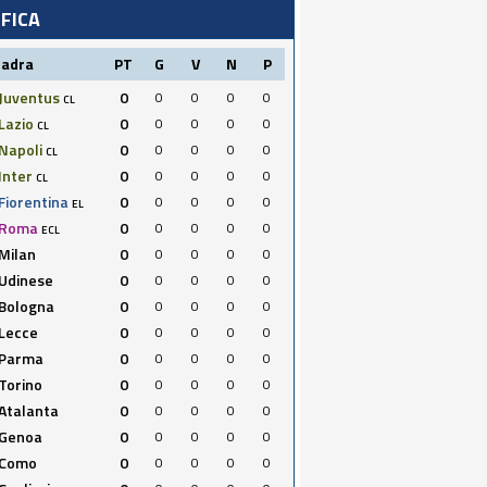
IFICA
uadra
PT
G
V
N
P
Juventus
0
0
0
0
0
CL
Lazio
0
0
0
0
0
CL
Napoli
0
0
0
0
0
CL
Inter
0
0
0
0
0
CL
Fiorentina
0
0
0
0
0
EL
Roma
0
0
0
0
0
ECL
Milan
0
0
0
0
0
Udinese
0
0
0
0
0
Bologna
0
0
0
0
0
Lecce
0
0
0
0
0
Parma
0
0
0
0
0
Torino
0
0
0
0
0
Atalanta
0
0
0
0
0
Genoa
0
0
0
0
0
Como
0
0
0
0
0