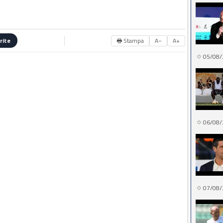
🖶 Stampa
A−
A+
rite
05/08/
06/08/
07/08/