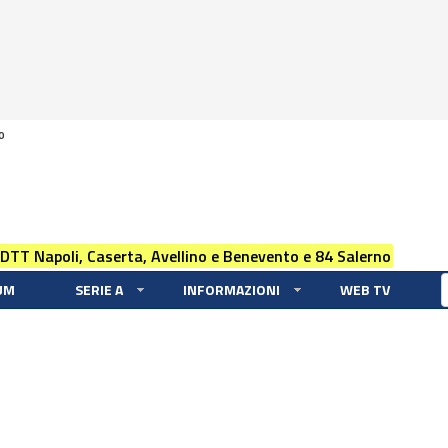
0
 DTT Napoli, Caserta, Avellino e Benevento e 84 Salerno
UM
SERIE A
INFORMAZIONI
WEB TV