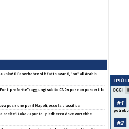
kaku! Il Fenerbahce si è fatto avanti, "no" all'Arabia
I PIÙ 
Fonti preferite": aggiungi subito CN24 per non perderti le
OGGI
I
#1
a posizione per il Napoli, ecco la classifica
potrebbe
e scelte". Lukaku punta i piedi: ecco dove vorrebbe
#2