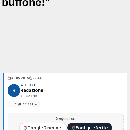
buffone!"
31.05.2015
22:44
AUTORE
Redazione
R
Redazione
Tutti gli articoli →
Seguici su
Google
Discover
Fonti preferite