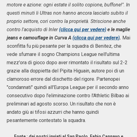
motore e azione: ogni estate il solito copione, buffone!". In
questi minuti li Ultras non hanno ancora lasciato subito il
proprio settore, cori contro la proprietà. Striscione anche
contro l'acquisto di Inler
(clicca qui per vedere)
e le maglie
jeans e camouflage in Curva A
(clicca qui per vedere)
.
Mai
sconfitta fu più pesante per la squadra di Benitez, che
vede sfumare il sogno Champions League nell'ultima
mezz'ora di gioco dopo aver rimontato il risultato sul 2-2
grazie alla doppietta del Pipita Higuain, autore poi di un
clamoroso errore dal dischetto del rigore. Partenopei
"condannati" quindi all'Europa League per il secondo anno
consecutivo dopo l'eliminazione contro l'Athletic Bilbao ai
preliminari ad agosto scorso. Un risultato che non è
andato giù ai tifosi azzurri che hanno quindi
pesantemente contestato la squadra.
Fonte :
dai nostri inviati al San Paolo, Fabio Cannavo e