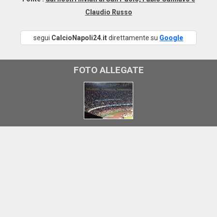
Claudio Russo
segui
CalcioNapoli24.it
direttamente su
Google
FOTO ALLEGATE