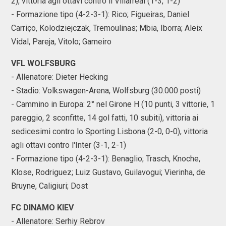
2), vittoria agli ottavi contro il Villarreal (1-3, 1-2)
- Formazione tipo (4-2-3-1): Rico; Figueiras, Daniel
Carriço, Kolodziejczak, Tremoulinas; Mbia, Iborra; Aleix
Vidal, Pareja, Vitolo; Gameiro
VFL WOLFSBURG
- Allenatore: Dieter Hecking
- Stadio: Volkswagen-Arena, Wolfsburg (30.000 posti)
- Cammino in Europa: 2° nel Girone H (10 punti, 3 vittorie, 1
pareggio, 2 sconfitte, 14 gol fatti, 10 subiti), vittoria ai
sedicesimi contro lo Sporting Lisbona (2-0, 0-0), vittoria
agli ottavi contro l'Inter (3-1, 2-1)
- Formazione tipo (4-2-3-1): Benaglio; Trasch, Knoche,
Klose, Rodriguez; Luiz Gustavo, Guilavogui; Vierinha, de
Bruyne, Caligiuri; Dost
FC DINAMO KIEV
- Allenatore: Serhiy Rebrov