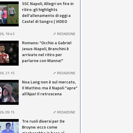
SSC Napoli, Allegri on fire in
ritiro: gli highlights
dell'allenamento di oggi a
Castel di Sangro | VIDEO
26, 19:43
REDAZIONE
Romano: "Occhio a Gabriel
Jesus-Napoli, Branchini è
arrivato nel ritiro per
parlarne con Manna!"
26, 21:15
REDAZIONE
Noa Lang non è sul mercato,
Il Mattino: ma il Napoli "apre"
all'Ajax! Il retroscena
26, 09:15
REDAZIONE
Tre ruoli diversi per De
Bruyne: ecco come
giocherebbe in base al