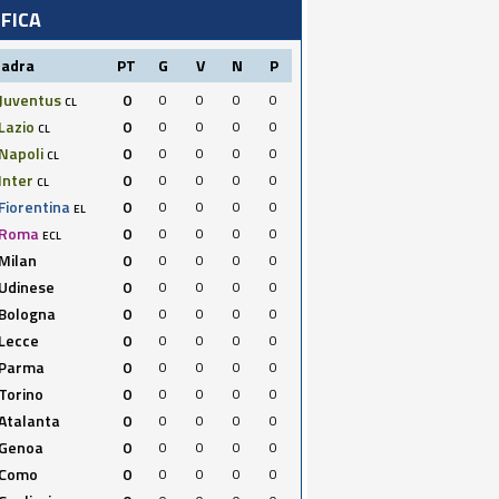
IFICA
uadra
PT
G
V
N
P
Juventus
0
0
0
0
0
CL
Lazio
0
0
0
0
0
CL
Napoli
0
0
0
0
0
CL
Inter
0
0
0
0
0
CL
Fiorentina
0
0
0
0
0
EL
Roma
0
0
0
0
0
ECL
Milan
0
0
0
0
0
Udinese
0
0
0
0
0
Bologna
0
0
0
0
0
Lecce
0
0
0
0
0
Parma
0
0
0
0
0
Torino
0
0
0
0
0
Atalanta
0
0
0
0
0
Genoa
0
0
0
0
0
Como
0
0
0
0
0