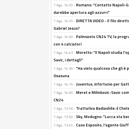
Romano: "Contatto Napoli-Gabr
7 Ago, 14:55 -
darebbe apertura agli azzurri"
DIRETTA VIDEO - Il filo dirett
7 Ago, 14:55 -
Gabriel Jesus?
Palinsesto CN24 TV, la progr
7 Ago, 14:50 -
con 4 calciatori
Moretto: "Il Napoli studia l’o
7 Ago, 14:43 -
Savic, i dettagli"
"Ha visto qualcosa che gli è 
7 Ago, 14:30 -
Osasuna
Juventus, infortunio per Gatti
7 Ago, 14:15 -
Meret e Milinkovic-Savic come
7 Ago, 14:00 -
CN24
Trattativa Badiashile: il Chel
7 Ago, 13:56 -
Sky, Modugno: "Lucca sta ben
7 Ago, 13:50 -
Caso Esposito, l'agente Giuff
7 Ago, 13:45 -