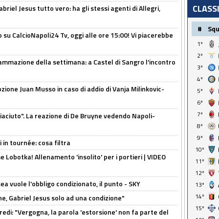
CLASS
iel Jesus tutto vero: ha gli stessi agenti di Allegri,
#
Sq
o su CalcioNapoli24 Tv, oggi alle ore 15:00! Vi piacerebbe
1º
2º
ammazione della settimana: a Castel di Sangro l'incontro
3º
4º
pzione Juan Musso in caso di addio di Vanja Milinkovic-
5º
6º
7º
piaciuto". La reazione di De Bruyne vedendo Napoli-
8º
9º
 in tournée: cosa filtra
10º
 Lobotka! Allenamento 'insolito' per i portieri | VIDEO
11º
12º
sea vuole l'obbligo condizionato, il punto - SKY
13º
14º
e, Gabriel Jesus solo ad una condizione"
15º
redi: "Vergogna, la parola 'estorsione' non fa parte del