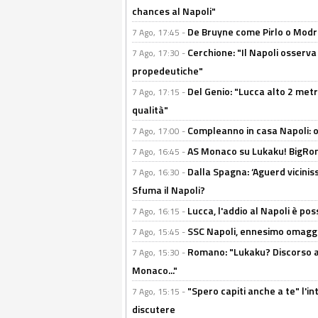
chances al Napoli"
De Bruyne come Pirlo o Modric
7 Ago, 17:45 -
Cerchione: "Il Napoli osserv
7 Ago, 17:30 -
propedeutiche"
Del Genio: "Lucca alto 2 metri
7 Ago, 17:15 -
qualità"
Compleanno in casa Napoli: o
7 Ago, 17:00 -
AS Monaco su Lukaku! BigRom
7 Ago, 16:45 -
Dalla Spagna: ‘Aguerd viciniss
7 Ago, 16:30 -
Sfuma il Napoli?
Lucca, l'addio al Napoli è poss
7 Ago, 16:15 -
SSC Napoli, ennesimo omaggi
7 Ago, 15:45 -
Romano: "Lukaku? Discorso ap
7 Ago, 15:30 -
Monaco..."
"Spero capiti anche a te" l'i
7 Ago, 15:15 -
discutere