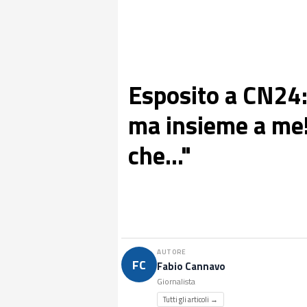
Esposito a CN24: 
ma insieme a me!
che..."
AUTORE
FC
Fabio Cannavo
Giornalista
Tutti gli articoli →