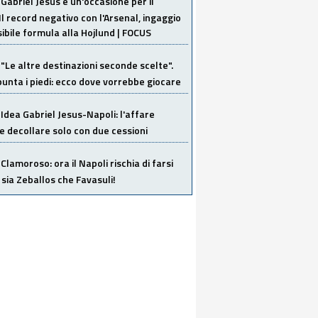
Gabriel Jesus è un'occasione per il
Il record negativo con l'Arsenal, ingaggio
sibile formula alla Hojlund | FOCUS
"Le altre destinazioni seconde scelte".
unta i piedi: ecco dove vorrebbe giocare
Idea Gabriel Jesus-Napoli: l'affare
 decollare solo con due cessioni
Clamoroso: ora il Napoli rischia di farsi
 sia Zeballos che Favasuli!