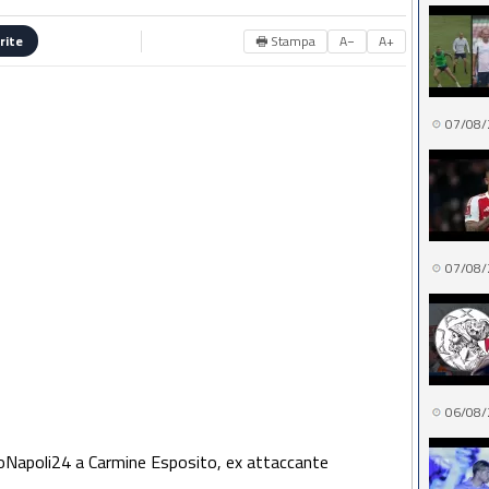
🖶 Stampa
A−
A+
rite
07/08/
07/08/
06/08/
lcioNapoli24 a Carmine Esposito, ex attaccante