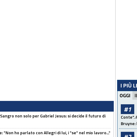
I PIÙ 
OGGI
I
#1
 Sangro non solo per Gabriel Jesus: si decide il futuro di
Conte". 
Bruyne: 
 "Non ho parlato con Allegri di lui, i "se" nel mio lavoro..."
#2