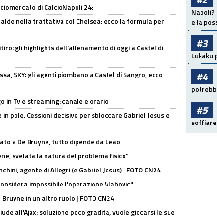
ciomercato di CalcioNapoli 24:
Napoli? 
calde nella trattativa col Chelsea: ecco la formula per
e la pos
#3
ritiro: gli highlights dell'allenamento di oggi a Castel di
Lukaku p
#4
ssa, SKY: gli agenti piombano a Castel di Sangro, ecco
potrebbe
o in Tv e streaming: canale e orario
#5
e in pole. Cessioni decisive per sbloccare Gabriel Jesus e
soffiare
sato a De Bruyne, tutto dipende da Leao
e, svelata la natura del problema fisico"
chini, agente di Allegri (e Gabriel Jesus) | FOTO CN24
considera impossibile l'operazione Vlahovic"
De Bruyne in un altro ruolo | FOTO CN24
de all'Ajax: soluzione poco gradita, vuole giocarsi le sue