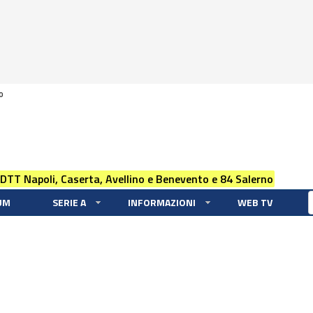
0
 DTT Napoli, Caserta, Avellino e Benevento e 84 Salerno
UM
SERIE A
INFORMAZIONI
WEB TV