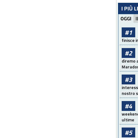
I PIÙ 
OGGI
I
#1
finisce i
#2
diremo a
Maradon
#3
interess
nostro s
#4
weekend!
ultime
#5