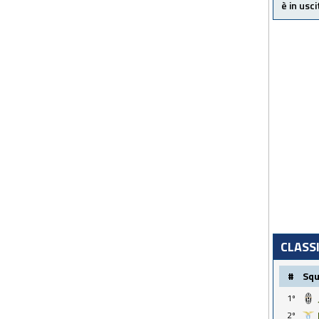
è in usci
CLASS
#
Sq
1º
2º