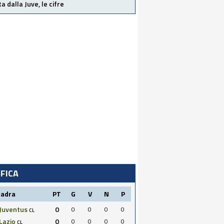
ta dalla Juve, le cifre
IFICA
uadra
PT
G
V
N
P
Juventus
0
0
0
0
0
CL
Lazio
0
0
0
0
0
CL