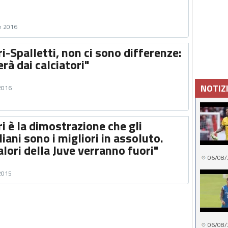
e 2016
ri-Spalletti, non ci sono differenze:
rà dai calciatori"
NOTIZ
 2016
ri è la dimostrazione che gli
liani sono i migliori in assoluto.
valori della Juve verranno fuori"
06/08/
 2015
06/08/