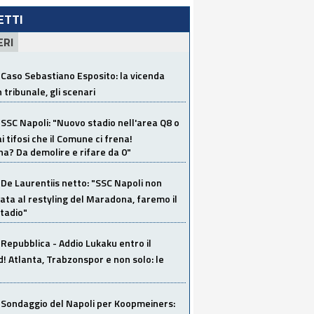
LETTI
ERI
Caso Sebastiano Esposito: la vicenda
n tribunale, gli scenari
SSC Napoli: "Nuovo stadio nell'area Q8 o
i tifosi che il Comune ci frena!
a? Da demolire e rifare da 0"
De Laurentiis netto: "SSC Napoli non
ata al restyling del Maradona, faremo il
tadio"
Repubblica - Addio Lukaku entro il
 Atlanta, Trabzonspor e non solo: le
Sondaggio del Napoli per Koopmeiners: