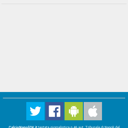
CalcioNapoli24.it
testata giornalistica n.46 aut. Tribunale di Napoli del