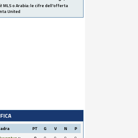
i! MLS o Arabia: le cifre dell'offerta
anta United
IFICA
uadra
PT
G
V
N
P
Juventus
0
0
0
0
0