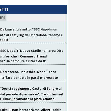
LETTI
ERI
De Laurentiis netto: "SSC Napoli non
ata al restyling del Maradona, faremo il
tadio"
SSC Napoli: "Nuovo stadio nell'area Q8 o
i tifosi che il Comune ci frena!
a? Da demolire e rifare da 0"
Retroscena Badiashile-Napoli: cosa
ull'affare da tutte le parti interessate
"Dovrà raggiungere Castel di Sangro al
del periodo di permesso". Tre ipotesi sul
i Lukaku: tramonta la pista Atlanta
Lukaku non incrocerà mai Allegri, addio