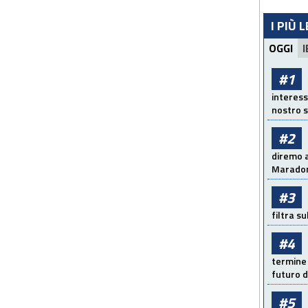
I PIÙ 
OGGI
I
#1
interess
nostro s
#2
diremo a
Maradon
#3
filtra s
#4
termine 
futuro d
#5