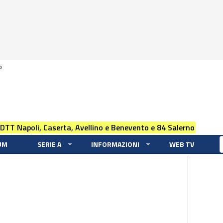
0
 DTT Napoli, Caserta, Avellino e Benevento e 84 Salerno
UM
SERIE A
INFORMAZIONI
WEB TV