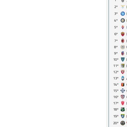
2º
3º
4º
5º
6º
7º
8º
9º
10º
11º
12º
13º
14º
15º
16º
17º
18º
19º
20º