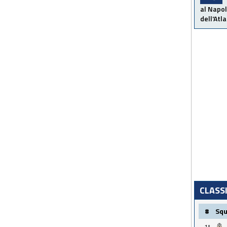
al Napol
dell'Atl
CLASS
#
Sq
1º