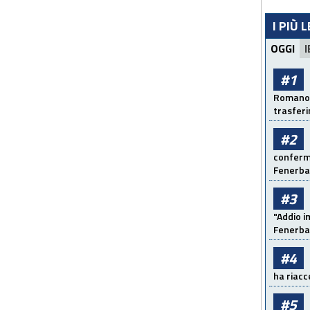
I PIÙ 
OGGI
I
#1
Romano: 
trasfer
#2
conferma
Fenerb
#3
"Addio i
Fenerba
#4
ha riacce
#5