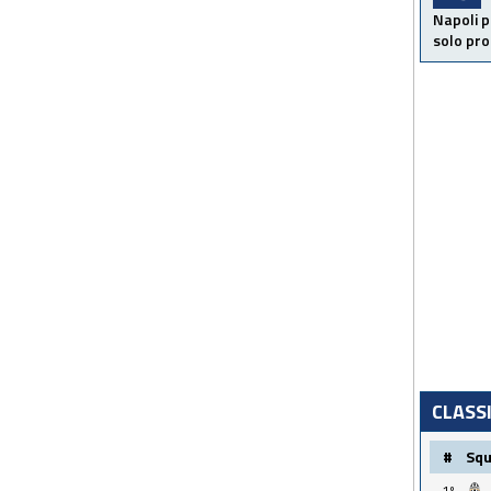
Napoli p
solo pr
CLASS
#
Sq
1º