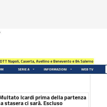
0
 DTT Napoli, Caserta, Avellino e Benevento e 84 Salerno
UM
SERIE A
INFORMAZIONI
WEB TV
Multato Icardi prima della partenza
a stasera ci sarà. Escluso