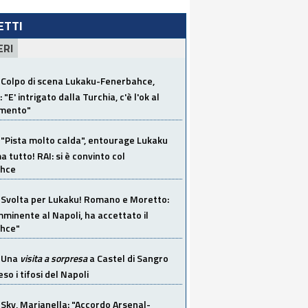
LETTI
ERI
Colpo di scena Lukaku-Fenerbahce,
"E' intrigato dalla Turchia, c'è l'ok al
imento"
"Pista molto calda", entourage Lukaku
 tutto! RAI: si è convinto col
ahce
Svolta per Lukaku! Romano e Moretto:
mminente al Napoli, ha accettato il
hce"
Una
visita a sorpresa
a Castel di Sangro
so i tifosi del Napoli
Sky, Marianella: "Accordo Arsenal-