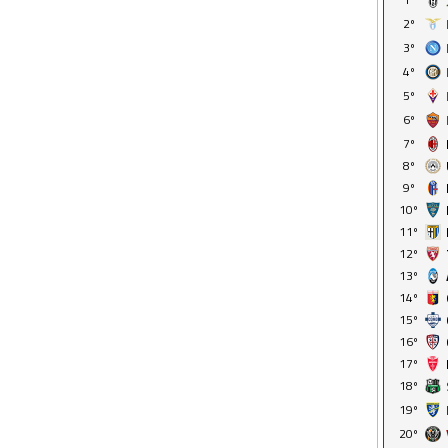
2º
3º
4º
5º
6º
7º
8º
9º
10º
11º
12º
13º
14º
15º
16º
17º
18º
19º
20º