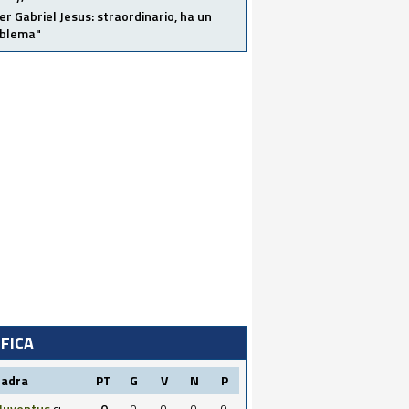
er Gabriel Jesus: straordinario, ha un
oblema"
IFICA
uadra
PT
G
V
N
P
Juventus
0
0
0
0
0