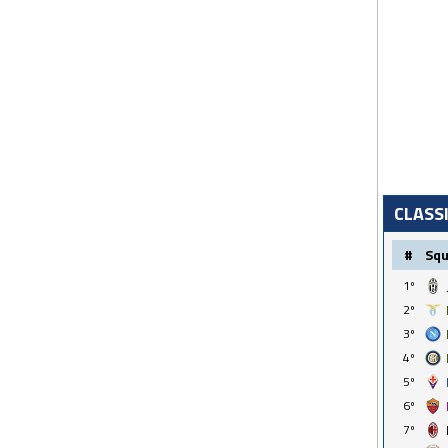
CLASS
#
Sq
1º
2º
3º
4º
5º
6º
7º