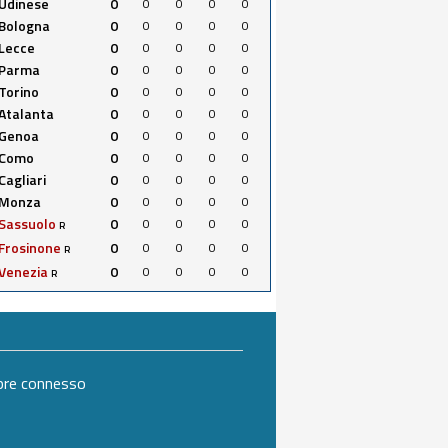
Udinese
0
0
0
0
0
Bologna
0
0
0
0
0
Lecce
0
0
0
0
0
Parma
0
0
0
0
0
Torino
0
0
0
0
0
Atalanta
0
0
0
0
0
Genoa
0
0
0
0
0
Como
0
0
0
0
0
Cagliari
0
0
0
0
0
Monza
0
0
0
0
0
Sassuolo
0
0
0
0
0
R
Frosinone
0
0
0
0
0
R
Venezia
0
0
0
0
0
R
mpre connesso