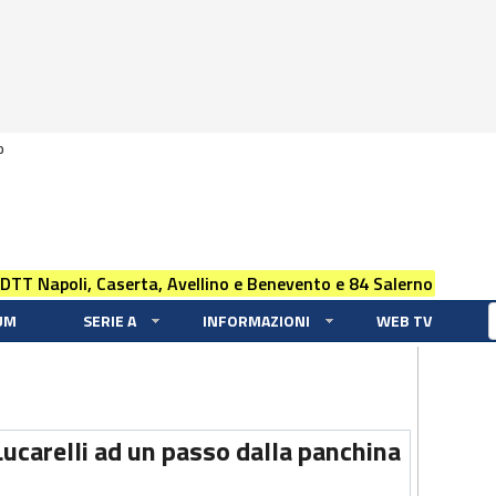
0
 DTT Napoli, Caserta, Avellino e Benevento e 84 Salerno
UM
SERIE A
INFORMAZIONI
WEB TV
Lucarelli ad un passo dalla panchina