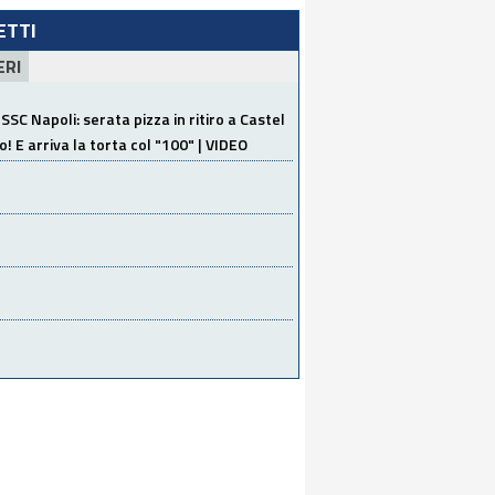
LETTI
ERI
SSC Napoli: serata pizza in ritiro a Castel
o! E arriva la torta col "100" | VIDEO