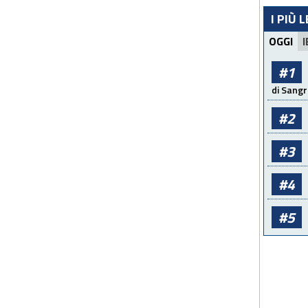
I PIÙ 
OGGI
I
#1
di Sangr
#2
#3
#4
#5