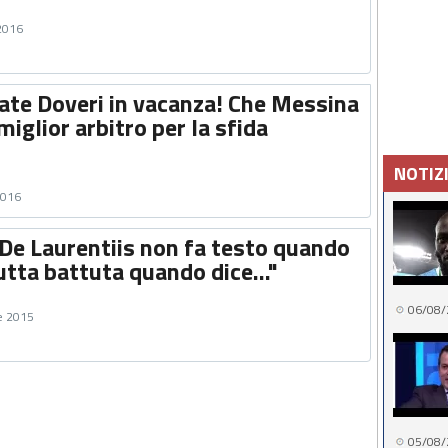
 2016
ate Doveri in vacanza! Che Messina
miglior arbitro per la sfida
NOTIZ
2016
De Laurentiis non fa testo quando
utta battuta quando dice..."
06/08/
e 2015
05/08/