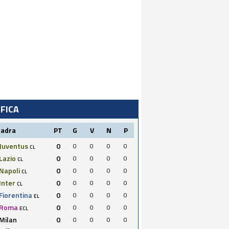
IFICA
uadra
PT
G
V
N
P
Juventus
0
0
0
0
0
CL
Lazio
0
0
0
0
0
CL
Napoli
0
0
0
0
0
CL
Inter
0
0
0
0
0
CL
Fiorentina
0
0
0
0
0
EL
Roma
0
0
0
0
0
ECL
Milan
0
0
0
0
0