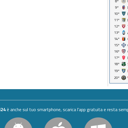
8º
9º
10º
11º
12º
13º
14º
15º
16º
17º
18º
19º
20º
i24
è anche sul tuo smartphone, scarica l'app gratuita e resta se