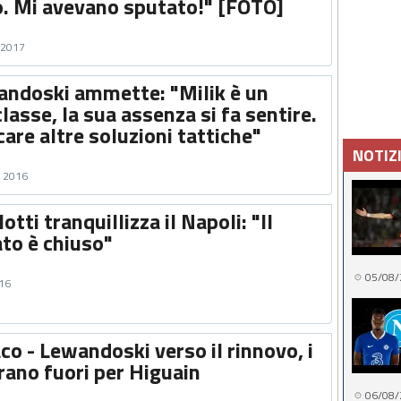
to. Mi avevano sputato!" [FOTO]
o 2017
andoski ammette: "Milik è un
classe, la sua assenza si fa sentire.
re altre soluzioni tattiche"
NOTIZ
e 2016
tti tranquillizza il Napoli: "Il
to è chiuso"
05/08/
016
o - Lewandoski verso il rinnovo, i
irano fuori per Higuain
06/08/