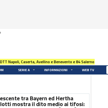
0
 DTT Napoli, Caserta, Avellino e Benevento e 84 Salerno
UM
SERIE A
INFORMAZIONI
WEB TV
descente tra Bayern ed Hertha
lotti mostra il dito medio ai tifosi: