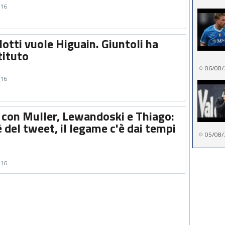
016
otti vuole Higuain. Giuntoli ha
tituto
06/08/
016
 con Muller, Lewandoski e Thiago:
è del tweet, il legame c'è dai tempi
05/08/
016