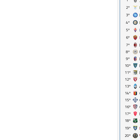
2º
3º
4º
5º
6º
7º
8º
9º
10º
11º
12º
13º
14º
15º
16º
17º
18º
19º
20º