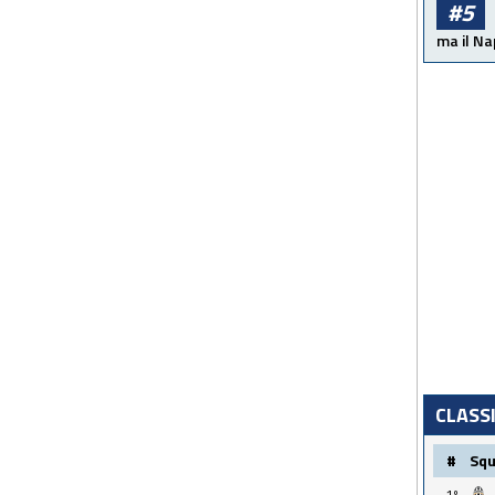
#5
ma il Na
CLASS
#
Sq
1º