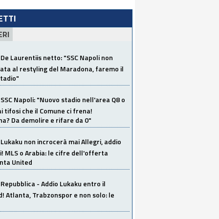
LETTI
ERI
De Laurentiis netto: "SSC Napoli non
ata al restyling del Maradona, faremo il
tadio"
SSC Napoli: "Nuovo stadio nell'area Q8 o
i tifosi che il Comune ci frena!
a? Da demolire e rifare da 0"
Lukaku non incrocerà mai Allegri, addio
i! MLS o Arabia: le cifre dell'offerta
anta United
Repubblica - Addio Lukaku entro il
 Atlanta, Trabzonspor e non solo: le