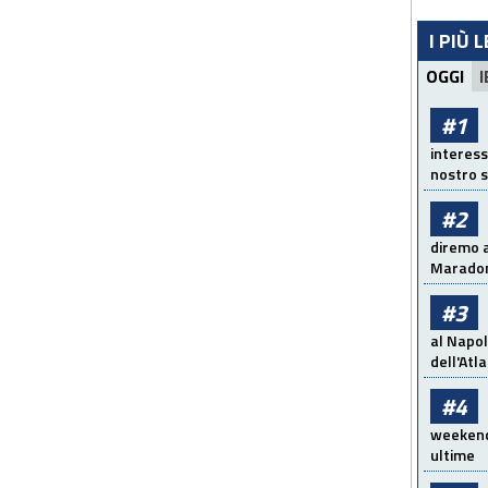
I PIÙ 
OGGI
I
#1
interess
nostro s
#2
diremo a
Maradon
#3
al Napol
dell'Atl
#4
weekend!
ultime