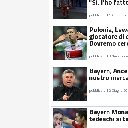
"Sì, l'ho fat
pubblicato il 19 Febbrai
Polonia, Lew
giocatore di 
Dovremo cerca
pubblicato il 8 Novembr
Bayern, Ancelo
nostro merca
pubblicato il 2 Giugno 2
Bayern Monac
tedeschi si t