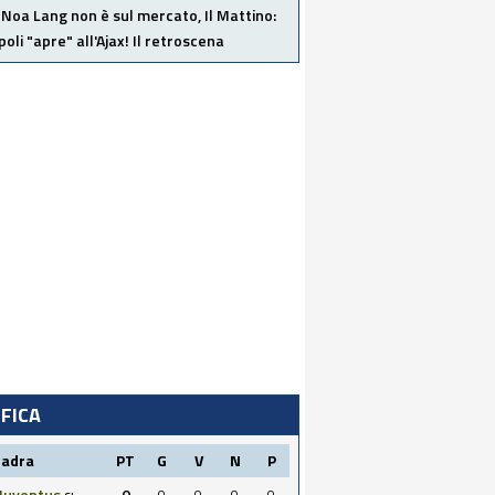
Noa Lang non è sul mercato, Il Mattino:
poli "apre" all'Ajax! Il retroscena
IFICA
uadra
PT
G
V
N
P
Juventus
0
0
0
0
0