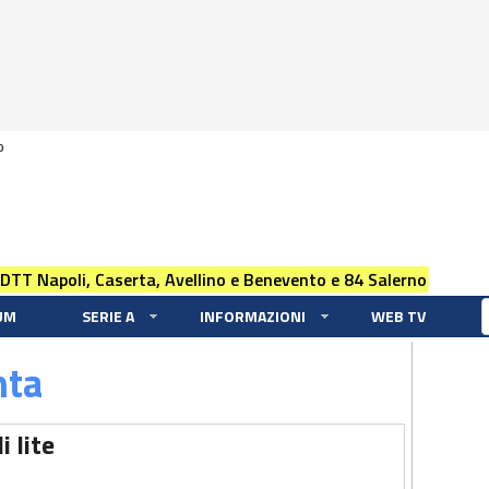
0
 DTT Napoli, Caserta, Avellino e Benevento e 84 Salerno
UM
SERIE A
INFORMAZIONI
WEB TV
nta
i lite