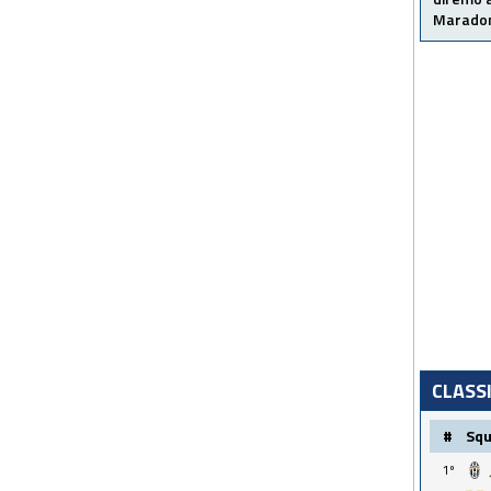
Maradon
CLASS
#
Sq
1º