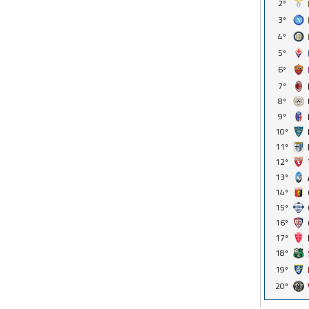
2º
3º
4º
5º
6º
7º
8º
9º
10º
11º
12º
13º
14º
15º
16º
17º
18º
19º
20º