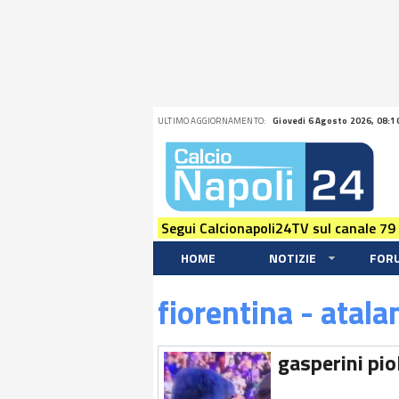
ULTIMO AGGIORNAMENTO:
Giovedi 6 Agosto 2026, 08:1
Segui Calcionapoli24TV sul canale 79
HOME
NOTIZIE
FOR
fiorentina - atala
gasperini piol