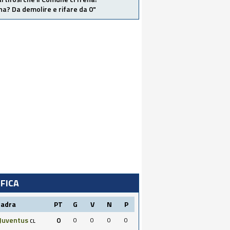
a? Da demolire e rifare da 0"
IFICA
uadra
PT
G
V
N
P
Juventus
0
0
0
0
0
CL