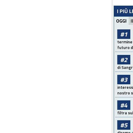
I PIÙ 
OGGI
I
#1
termine 
futuro d
#2
di Sangr
#3
interess
nostro s
#4
filtra s
#5
diremo a