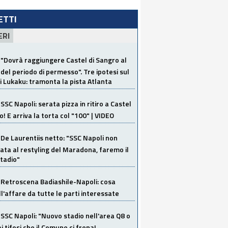
LETTI
ERI
"Dovrà raggiungere Castel di Sangro al
del periodo di permesso". Tre ipotesi sul
i Lukaku: tramonta la pista Atlanta
SSC Napoli: serata pizza in ritiro a Castel
o! E arriva la torta col "100" | VIDEO
De Laurentiis netto: "SSC Napoli non
ata al restyling del Maradona, faremo il
tadio"
Retroscena Badiashile-Napoli: cosa
ull'affare da tutte le parti interessate
SSC Napoli: "Nuovo stadio nell'area Q8 o
i tifosi che il Comune ci frena!