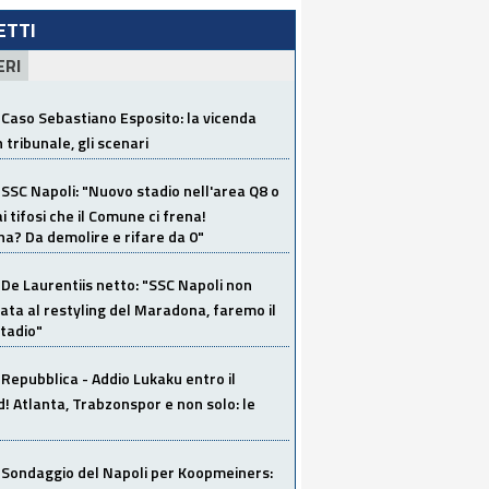
LETTI
ERI
Caso Sebastiano Esposito: la vicenda
n tribunale, gli scenari
SSC Napoli: "Nuovo stadio nell'area Q8 o
i tifosi che il Comune ci frena!
a? Da demolire e rifare da 0"
De Laurentiis netto: "SSC Napoli non
ata al restyling del Maradona, faremo il
tadio"
Repubblica - Addio Lukaku entro il
 Atlanta, Trabzonspor e non solo: le
Sondaggio del Napoli per Koopmeiners: