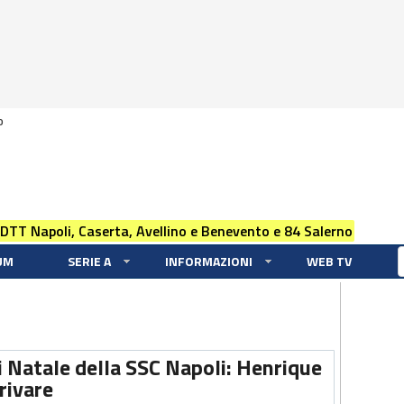
0
 DTT Napoli, Caserta, Avellino e Benevento e 84 Salerno
UM
SERIE A
INFORMAZIONI
WEB TV
i Natale della SSC Napoli: Henrique
rrivare