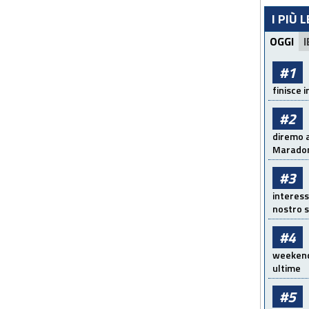
I PIÙ 
OGGI
I
#1
finisce i
#2
diremo a
Maradon
#3
interess
nostro s
#4
weekend!
ultime
#5