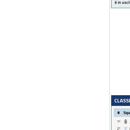
è in usci
CLASS
#
Sq
1º
2º