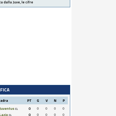
ta dalla Juve, le cifre
IFICA
uadra
PT
G
V
N
P
Juventus
0
0
0
0
0
CL
Lazio
0
0
0
0
0
CL