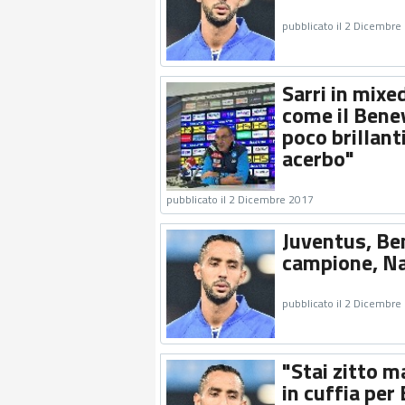
pubblicato il 2 Dicembre
Sarri in mixe
come il Bene
poco brillan
acerbo"
pubblicato il 2 Dicembre 2017
Juventus, Ben
campione, Nap
pubblicato il 2 Dicembre
"Stai zitto m
in cuffia per 