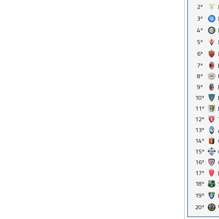
2º
3º
4º
5º
6º
7º
8º
9º
10º
11º
12º
13º
14º
15º
16º
17º
18º
19º
20º