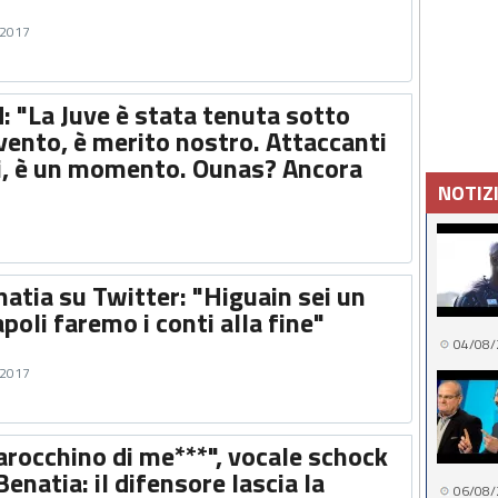
 2017
d: "La Juve è stata tenuta sotto
vento, è merito nostro. Attaccanti
ti, è un momento. Ounas? Ancora
NOTIZ
atia su Twitter: "Higuain sei un
oli faremo i conti alla fine"
04/08/
 2017
arocchino di me***", vocale schock
Benatia: il difensore lascia la
06/08/