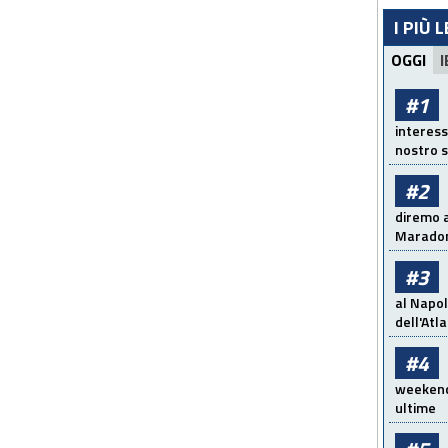
I PIÙ 
OGGI
I
#1
interess
nostro s
#2
diremo a
Maradon
#3
al Napol
dell'Atl
#4
weekend!
ultime