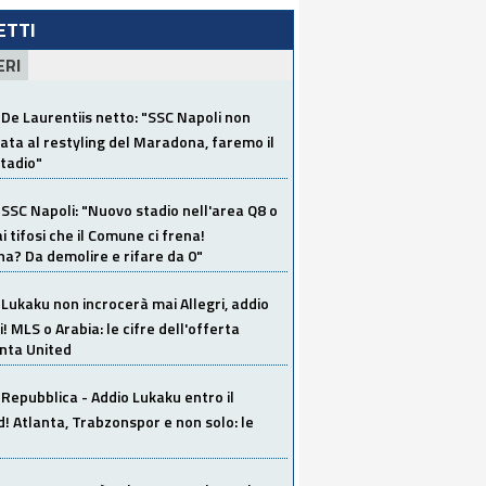
LETTI
ERI
De Laurentiis netto: "SSC Napoli non
ata al restyling del Maradona, faremo il
tadio"
SSC Napoli: "Nuovo stadio nell'area Q8 o
i tifosi che il Comune ci frena!
a? Da demolire e rifare da 0"
Lukaku non incrocerà mai Allegri, addio
i! MLS o Arabia: le cifre dell'offerta
anta United
Repubblica - Addio Lukaku entro il
 Atlanta, Trabzonspor e non solo: le