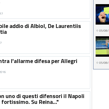
e
017
bile addio di Albiol, De Laurentiis
tia
05/08/
17
ntra l'allarme difesa per Allegri
05/08/
 2016
n uno di questi difensori il Napoli
fortissimo. Su Reina..."