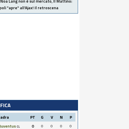
Noa Lang non è sul mercato, Il Mattino:
poli "apre" all'Ajax! Il retroscena
IFICA
uadra
PT
G
V
N
P
Juventus
0
0
0
0
0
CL