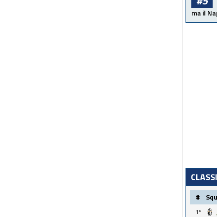
#5
ma il Na
CLASS
#
Sq
1º