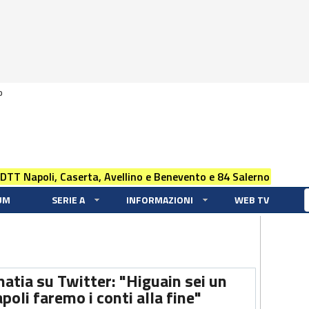
0
 DTT Napoli, Caserta, Avellino e Benevento e 84 Salerno
UM
SERIE A
INFORMAZIONI
WEB TV
atia su Twitter: "Higuain sei un
oli faremo i conti alla fine"