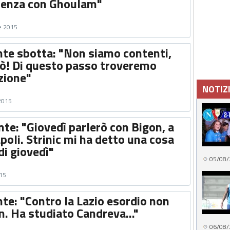
renza con Ghoulam"
e 2015
ente sbotta: "Non siamo contenti,
iò! Di questo passo troveremo
zione"
NOTIZ
 2015
ente: "Giovedì parlerò con Bigon, a
poli. Strinic mi ha detto una cosa
di giovedì"
05/08/
015
ente: "Contro la Lazio esordio non
an. Ha studiato Candreva..."
06/08/