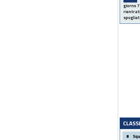
giorno 7
rientrat
spogliato
CLASS
#
Sq