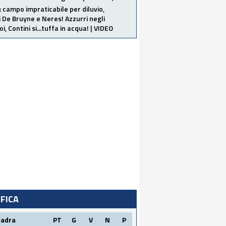
: campo impraticabile per diluvio,
i De Bruyne e Neres! Azzurri negli
i, Contini si...tuffa in acqua! | VIDEO
IFICA
uadra
PT
G
V
N
P