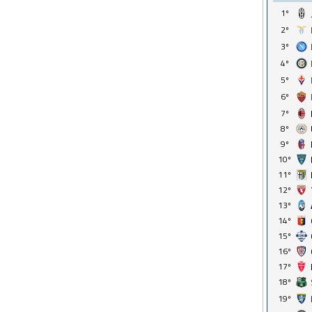
1º
2º
3º
4º
5º
6º
7º
8º
9º
10º
11º
12º
13º
14º
15º
16º
17º
18º
19º