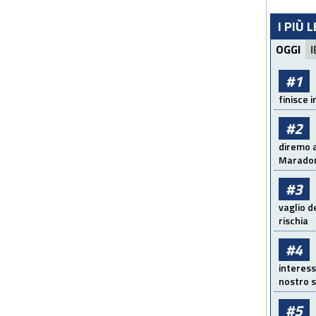
I PIÙ 
OGGI
I
#1
finisce i
#2
diremo a
Maradon
#3
vaglio d
rischia
#4
interess
nostro s
#5