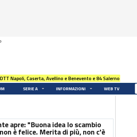
0
 DTT Napoli, Caserta, Avellino e Benevento e 84 Salerno
UM
SERIE A
INFORMAZIONI
WEB TV
ente apre: "Buona idea lo scambio
non è felice. Merita di più, non c'è