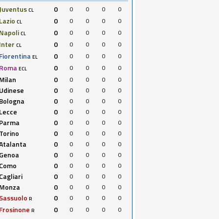
Juventus
0
0
0
0
0
CL
Lazio
0
0
0
0
0
CL
Napoli
0
0
0
0
0
CL
Inter
0
0
0
0
0
CL
Fiorentina
0
0
0
0
0
EL
Roma
0
0
0
0
0
ECL
Milan
0
0
0
0
0
Udinese
0
0
0
0
0
Bologna
0
0
0
0
0
Lecce
0
0
0
0
0
Parma
0
0
0
0
0
Torino
0
0
0
0
0
Atalanta
0
0
0
0
0
Genoa
0
0
0
0
0
Como
0
0
0
0
0
Cagliari
0
0
0
0
0
Monza
0
0
0
0
0
Sassuolo
0
0
0
0
0
R
Frosinone
0
0
0
0
0
R