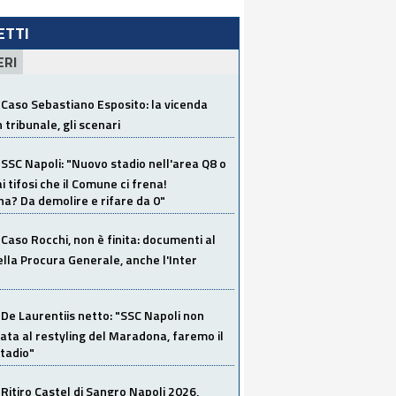
LETTI
ERI
Caso Sebastiano Esposito: la vicenda
n tribunale, gli scenari
SSC Napoli: "Nuovo stadio nell'area Q8 o
i tifosi che il Comune ci frena!
a? Da demolire e rifare da 0"
Caso Rocchi, non è finita: documenti al
ella Procura Generale, anche l'Inter
De Laurentiis netto: "SSC Napoli non
ata al restyling del Maradona, faremo il
tadio"
Ritiro Castel di Sangro Napoli 2026,